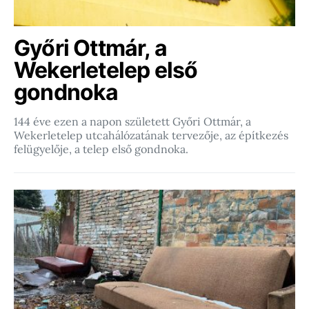
Győri Ottmár, a
Wekerletelep első
gondnoka
144 éve ezen a napon született Győri Ottmár, a
Wekerletelep utcahálózatának tervezője, az építkezés
felügyelője, a telep első gondnoka.