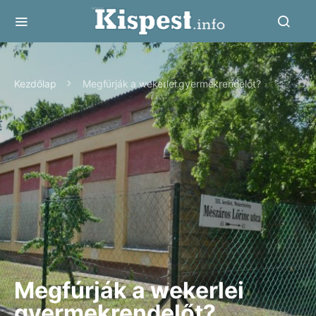
Kezdőlap
Megfúrják a wekerlei gyermekrendelőt?
Megfúrják a wekerlei
gyermekrendelőt?