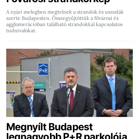
A nyári melegben megtelnek a strandok és uszodák
szerte Budapesten. Összegyűjtöttük a fővárosi és
agglomerációban található strandokkal kapcsolatos
tudnivalókat.
Megnyílt Budapest
legnagyobb P+R parkolója