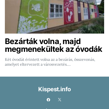
Bezárták volna, majd
megmenekültek az óvodák
Két óvodát érintett volna az a bezárás, összevonás,
amelyet eltervezett a városvezetés.…
Kispest.info