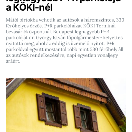
a KÖKI-nél
Mától birtokba vehetik az autósok a háromszintes, 330
férőhelyes őrzött P+R parkolóházat KÖKI Terminál
bevásárlóközpontnál. Budapest legnagyobb P+R
parkolóját dr. György István főpolgármester-helyettes
nyitotta meg, ahol az eddig is üzemelő nyitott P+R
parkolóval együtt mostantól több mint 530 férőhely áll
az autósok rendelkezésére, napi egyetlen vonaljegy
áráért.