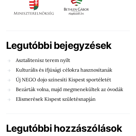
Legutóbbi bejegyzések
Asztalitenisz terem nyílt
Kulturális és ifjúsági célokra hasznosítanák
Új NEGO dojo színesíti Kispest sportéletét
Bezárták volna, majd megmenekültek az óvodák
Elismerések Kispest születésnapján
Legutóbbi hozzászólások