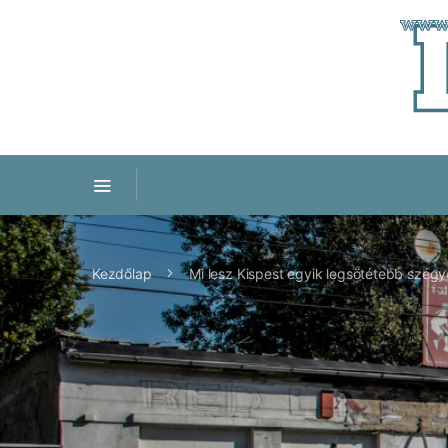
Kezdőlap
Mi lesz Kispest egyik legsötétebb szégy