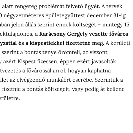
ő alatt rengeteg problémát felvető ügyét. A tervek
00 négyzetméteres épületegyüttest december 31-ig
nban jelen állás szerint ennek költségét – mintegy 15
elektulajdonos, a
Karácsony Gergely vezette főváros
zattal és a kispestiekkel fizettetné meg.
A kerületi
szerint a bontás ténye örömteli, az viszont
 azért Kispest fizessen, éppen ezért javasolták,
tvezetés a fővárossal arról, hogyan kaphatna
rület az elvégzendő munkáért cserébe. Szerintük a
 fizetnie a bontás költségeit, vagy pedig át kellene
erületre.