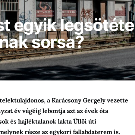
st egyik legsötét
ának sorsa?
 telektulajdonos, a Karácsony Gergely vezette
zat év végéig lebontja azt az évek óta
ok és hajléktalanok lakta Üllői úti
melynek része az egykori fallabdaterem is.