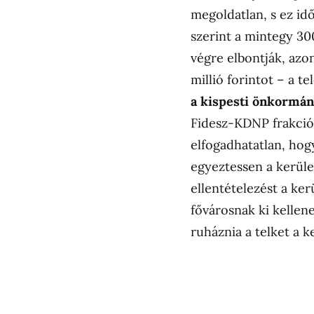
megoldatlan, s ez id
szerint a mintegy 3
végre elbontják, azo
millió forintot – a t
a kispesti önkormány
Fidesz-KDNP frakció 
elfogadhatatlan, hogy
egyeztessen a kerüle
ellentételezést a ke
fővárosnak ki kellene
ruháznia a telket a k