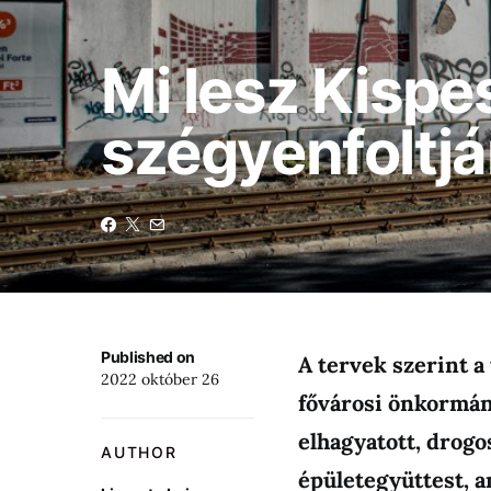
Mi lesz Kispe
szégyenfoltj
Published on
A tervek szerint a
2022 október 26
fővárosi önkormány
elhagyatott, drogos
AUTHOR
épületegyüttest, a