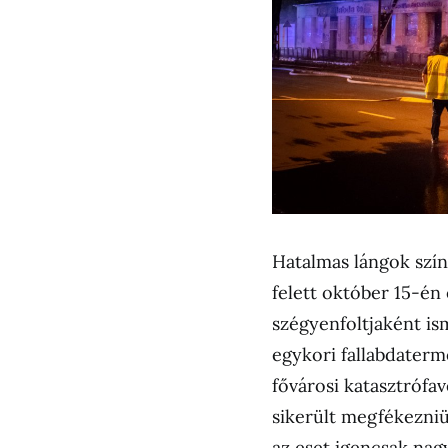
Hatalmas lángok szín
felett október 15-én 
szégyenfoltjaként is
egykori fallabdaterme
fővárosi katasztrófav
sikerült megfékezniü
az eset igencsak nag