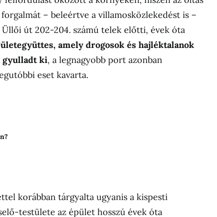
út forgalmát – beleértve a villamosközlekedést is –
z Üllői út 202-204. számú telek előtti, évek óta
ületegyüttes, amely drogosok és hajléktalanok
 gyulladt ki
, a legnagyobb port azonban
legutóbbi eset kavarta.
on?
ttel korábban tárgyalta ugyanis a kispesti
elő-testülete az épület hosszú évek óta