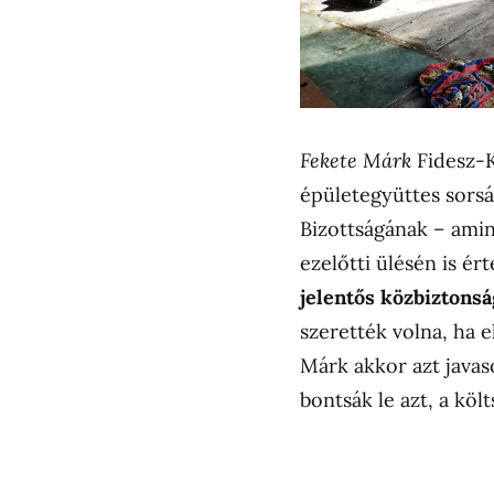
Fekete Márk
Fidesz-
épületegyüttes sors
Bizottságának – ami
ezelőtti ülésén is é
jelentős közbiztonsá
szerették volna, ha 
Márk akkor azt javaso
bontsák le azt, a köl