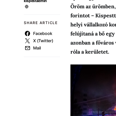
kispestadmin
Öröm az ürömben, h
forintot – Kispest
SHARE ARTICLE
helyi vállalkozó ko
felújítaná a bő egy
Facebook
X (Twitter)
azonban a főváros 
Mail
róla a kerületet.