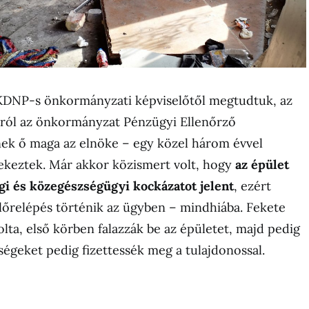
KDNP-s önkormányzati képviselőtől megtudtuk, az
áról az önkormányzat Pénzügyi Ellenőrző
nek ő maga az elnöke – egy közel három évvel
rtekeztek. Már akkor közismert volt, hogy
az épület
gi és közegészségügyi kockázatot jelent
, ezért
előrelépés történik az ügyben – mindhiába. Fekete
lta, első körben falazzák be az épületet, majd pedig
tségeket pedig fizettessék meg a tulajdonossal.