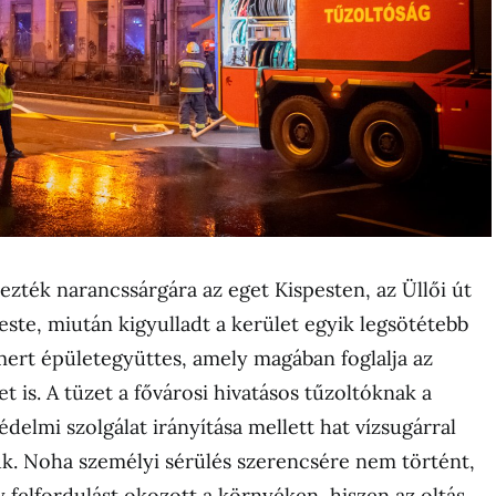
ezték narancssárgára az eget Kispesten, az Üllői út
este, miután kigyulladt a kerület egyik legsötétebb
mert épületegyüttes, amely magában foglalja az
t is. A tüzet a fővárosi hivatásos tűzoltóknak a
édelmi szolgálat irányítása mellett hat vízsugárral
k. Noha személyi sérülés szerencsére nem történt,
y felfordulást okozott a környéken, hiszen az oltás