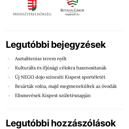
Legutóbbi bejegyzések
Asztalitenisz terem nyílt
Kulturális és ifjúsági célokra hasznosítanák
Új NEGO dojo színesíti Kispest sportéletét
Bezárták volna, majd megmenekültek az óvodák
Elismerések Kispest születésnapján
Legutóbbi hozzászólások