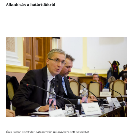
Alkudozás a határidőkről
Ékes Gábor a testület hatékonyabb működésére tett javaslatot