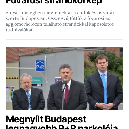
Fővárosi strandkörkép
A nyári melegben megtelnek a strandok és uszodák
szerte Budapesten. Összegyűjtöttük a fővárosi és
agglomerációban található strandokkal kapcsolatos
tudnivalókat.
Megnyílt Budapest
legnagyobb P+R parkolója