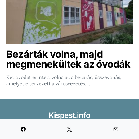
Bezárták volna, majd
megmenekültek az óvodák
Két óvodát érintett volna az a bezárás, összevonás,
amelyet eltervezett a városvezetés.…
Kispest.info