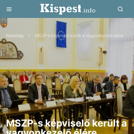
Kezdőlap
MSZP-s képviselő került a vagyonkezelő élére
MSZP-s képviselő került a
vagyonkezelő élére