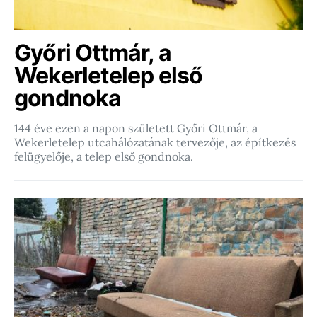
Győri Ottmár, a
Wekerletelep első
gondnoka
144 éve ezen a napon született Győri Ottmár, a
Wekerletelep utcahálózatának tervezője, az építkezés
felügyelője, a telep első gondnoka.