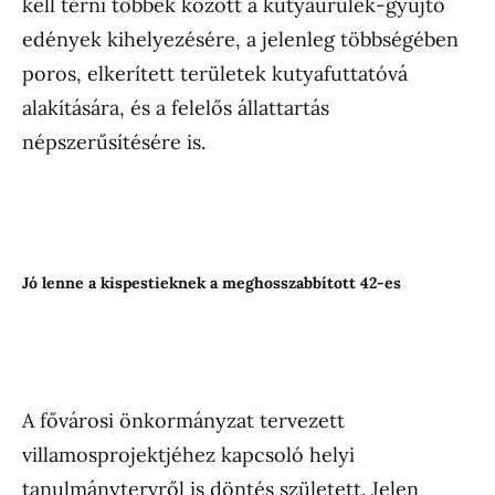
kell térni többek között a kutyaürülék-gyűjtő
edények kihelyezésére, a jelenleg többségében
poros, elkerített területek kutyafuttatóvá
alakítására, és a felelős állattartás
népszerűsítésére is.
Jó lenne a kispestieknek a meghosszabbított 42-es
A fővárosi önkormányzat tervezett
villamosprojektjéhez kapcsoló helyi
tanulmánytervről is döntés született. Jelen