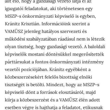
állt elő, hogy a gazdasági vezető látja el az
igazgatói feladatokat, aki történetesen egy
MSZP-s önkormányzati képviselő is egyben,
Kránitz Krisztián. Információink szerint a
VAMÜSZ jelenleg hatályos szervezeti és
működési szabályzatában ráadásul nem is létezik
olyan tisztség, hogy gazdasági vezető. A baloldali
képviselők mostani döntésükkel megerősítették
párttársukat a fontos önkormányzati intézmény
vezetői pozíciójában. Kránitz egyébként a
közbeszerzésekért felelős bizottság elnöki
tisztségét is betölti. Mindezt, hogy az MSZP-s
képviselő dönt a források elosztásáról, majd
kiírja a közbeszerzést és a VAMÜSZ élén adott
esetben végre is hajthatja a feladatot, etikusnak