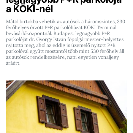
a KÖKI-nél
Mától birtokba vehetik az autósok a háromszintes, 330
férőhelyes őrzött P+R parkolóházat KÖKI Terminál
bevásárlóközpontnál. Budapest legnagyobb P+R
parkolóját dr. György István főpolgármester-helyettes
nyitotta meg, ahol az eddig is üzemelő nyitott P+R
parkolóval együtt mostantól több mint 530 férőhely áll
az autósok rendelkezésére, napi egyetlen vonaljegy
áráért.