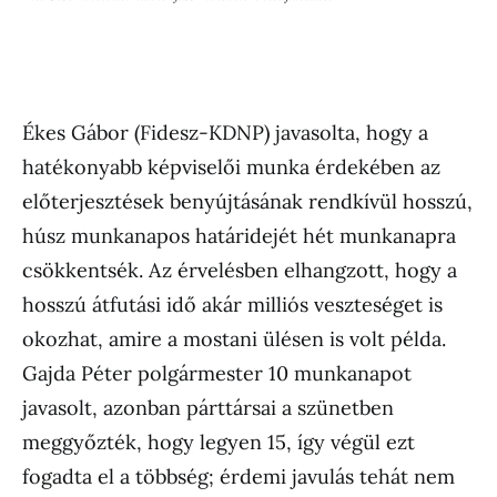
Ékes Gábor (Fidesz-KDNP) javasolta, hogy a
hatékonyabb képviselői munka érdekében az
előterjesztések benyújtásának rendkívül hosszú,
húsz munkanapos határidejét hét munkanapra
csökkentsék. Az érvelésben elhangzott, hogy a
hosszú átfutási idő akár milliós veszteséget is
okozhat, amire a mostani ülésen is volt példa.
Gajda Péter polgármester 10 munkanapot
javasolt, azonban párttársai a szünetben
meggyőzték, hogy legyen 15, így végül ezt
fogadta el a többség; érdemi javulás tehát nem