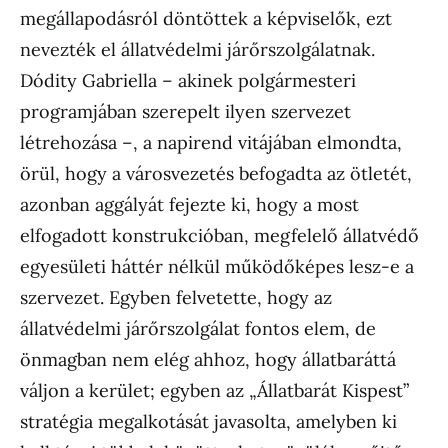
megállapodásról döntöttek a képviselők, ezt
nevezték el állatvédelmi járőrszolgálatnak.
Dódity Gabriella – akinek polgármesteri
programjában szerepelt ilyen szervezet
létrehozása –, a napirend vitájában elmondta,
örül, hogy a városvezetés befogadta az ötletét,
azonban aggályát fejezte ki, hogy a most
elfogadott konstrukcióban, megfelelő állatvédő
egyesületi háttér nélkül működőképes lesz-e a
szervezet. Egyben felvetette, hogy az
állatvédelmi járőrszolgálat fontos elem, de
önmagban nem elég ahhoz, hogy állatbaráttá
váljon a kerület; egyben az „Állatbarát Kispest”
stratégia megalkotását javasolta, amelyben ki