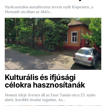
Nyolcasztalos asztalitenisz terem nyílt Kispesten, a
Hunyadi utcában az Aktív…
Kulturális és ifjúsági
célokra hasznosítanák
Hosszú ideje üresen áll az Esze Tamás utca 25. szám
alatti, korábbi óvodai ingatlan. Az…