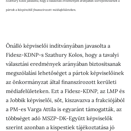
Szathury Kolos javasolta, hogy a választási eredmények arányában szerepelhessenek a
pártok a közpénzből finanszírozott médiafelületeken.
Önálló képviselői indítványában javasolta a
Fidesz-KDNP-s Szathury Kolos, hogy a tavalyi
választási eredmények arányában biztosítsanak
megszólalási lehetőséget a pártok képviselőinek
az önkormányzat által finanszírozott kerületi
médiafelületeken. Ezt a Fidesz-KDNP, az LMP és
a Jobbik képviselői, sőt, kiszavazva a frakciójából
a PM-es Varga Attila is egyaránt támogatták, az
többséget adó MSZP-DK-Együtt képviselők
szerint azonban a kispestiek tájékoztatása jó