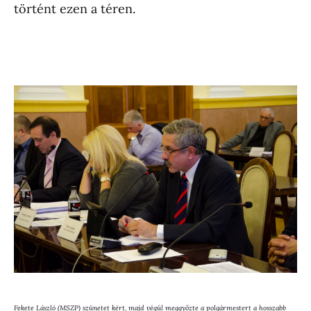
történt ezen a téren.
Fekete László (MSZP) szünetet kért, majd végül meggyőzte a polgármestert a hosszabb