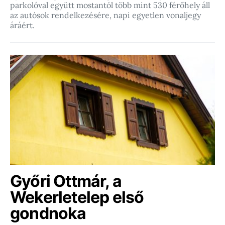
parkolóval együtt mostantól több mint 530 férőhely áll
az autósok rendelkezésére, napi egyetlen vonaljegy
áráért.
Győri Ottmár, a
Wekerletelep első
gondnoka