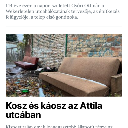
144 éve ezen a napon született Győri Ottmár, a
Wekerletelep utcahálózatának tervezője, az építkezés
felügyelője, a telep első gondnoka.
Kosz és káosz az Attila
utcában
Kispest talán egyik legaggasztóbb állapotú része az