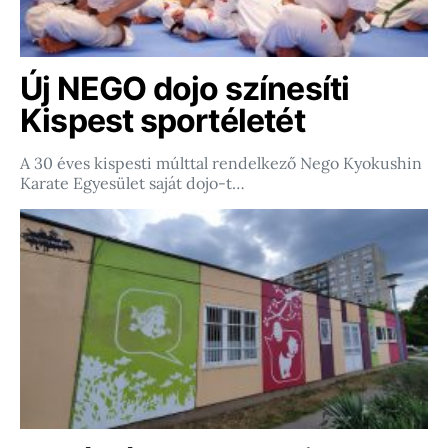
Új NEGO dojo színesíti
Kispest sportéletét
A 30 éves kispesti múlttal rendelkező Nego Kyokushin
Karate Egyesület saját dojo-t…