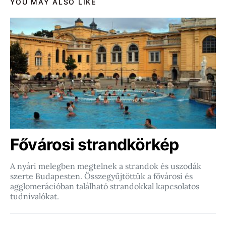
YOU MAY ALSO LIKE
Fővárosi strandkörkép
A nyári melegben megtelnek a strandok és uszodák
szerte Budapesten. Összegyűjtöttük a fővárosi és
agglomerációban található strandokkal kapcsolatos
tudnivalókat.