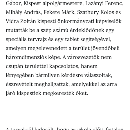
Gábor, Kispest alpolgármestere, Lazányi Ferenc,
Mihály András, Fekete Márk, Szathury Kolos és
Vidra Zoltán kispesti önkormányzati képviselők
mutatták be a szép számú érdeklődőnek egy
speciális tervrajz és egy tablet segítségével,
amelyen megelevenedett a terület jövendőbeli
háromdimenziós képe. A városvezetők nem
csupán területtel kapcsolatos, hanem
lényegében bármilyen kérdésre válaszoltak,
észrevételt meghallgattak, amelyekkel az arra
járó kispestiek megkeresték őket.
A tervekről kiderült, hogy az iskola előtt fiatalos