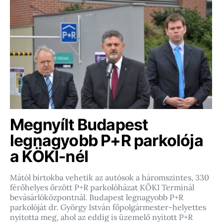
Megnyílt Budapest
legnagyobb P+R parkolója
a KÖKI-nél
Mától birtokba vehetik az autósok a háromszintes, 330
férőhelyes őrzött P+R parkolóházat KÖKI Terminál
bevásárlóközpontnál. Budapest legnagyobb P+R
parkolóját dr. György István főpolgármester-helyettes
nyitotta meg, ahol az eddig is üzemelő nyitott P+R