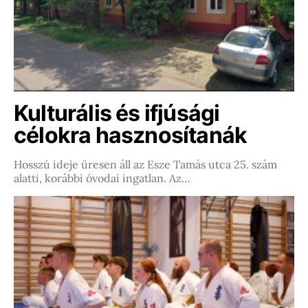
Kulturális és ifjúsági
célokra hasznosítanák
Hosszú ideje üresen áll az Esze Tamás utca 25. szám
alatti, korábbi óvodai ingatlan. Az…