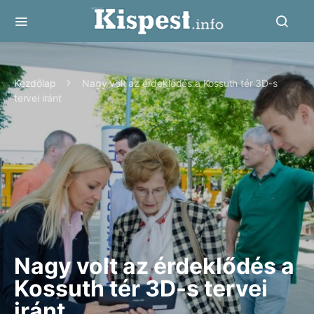
Kezdőlap
Nagy volt az érdeklődés a Kossuth tér 3D-s
tervei iránt
Nagy volt az érdeklődés a
Kossuth tér 3D-s tervei
iránt