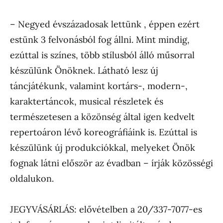
– Negyed évszázadosak lettünk , éppen ezért
estünk 3 felvonásból fog állni. Mint mindig,
ezúttal is színes, több stílusból álló műsorral
készülünk Önöknek. Látható lesz új
táncjátékunk, valamint kortárs-, modern-,
karaktertáncok, musical részletek és
természetesen a közönség által igen kedvelt
repertoáron lévő koreográfiáink is. Ezúttal is
készülünk új produkciókkal, melyeket Önök
fognak látni először az évadban – írják közösségi
oldalukon.
JEGYVÁSÁRLÁS: elővételben a 20/337-7077-es