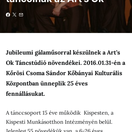
Jubileumi gálaműsorral készülnek a Art’s
Ok Táncstúdió növendékei. 2016.01.31-én a
Kőrösi Csoma Sándor Kőbányai Kulturális
Központban ünneplik 25 éves
fennállásukat.
A tánccsoport 15 éve működik Kispesten, a
Kispesti Munkásotthon Intézményén belül.
Jelenleg 55 növedékük van, a 6-26 éves