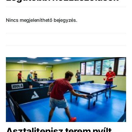
Nincs megjeleníthető bejegyzés.
Asztalitenisz terem nyílt