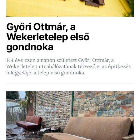
Győri Ottmár, a
Wekerletelep első
gondnoka
144 éve ezen a napon született Győri Ottmár, a
Wekerletelep utcahálózatának tervezője, az építkezés
felügyelője, a telep első gondnoka.