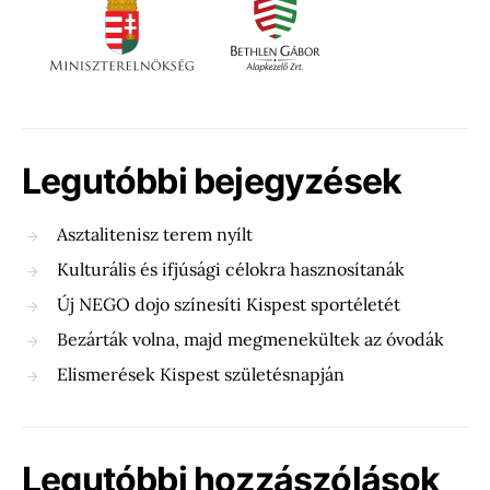
Legutóbbi bejegyzések
Asztalitenisz terem nyílt
Kulturális és ifjúsági célokra hasznosítanák
Új NEGO dojo színesíti Kispest sportéletét
Bezárták volna, majd megmenekültek az óvodák
Elismerések Kispest születésnapján
Legutóbbi hozzászólások