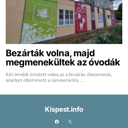
Bezárták volna, majd
megmenekültek az óvodák
Két óvodát érintett volna az a bezárás, összevonás,
amelyet eltervezett a városvezetés.…
Kispest.info