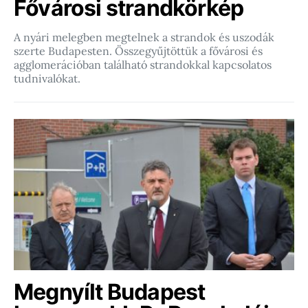
Fővárosi strandkörkép
A nyári melegben megtelnek a strandok és uszodák
szerte Budapesten. Összegyűjtöttük a fővárosi és
agglomerációban található strandokkal kapcsolatos
tudnivalókat.
Megnyílt Budapest