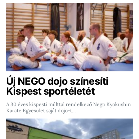
Új NEGO dojo színesíti
Kispest sportéletét
A 30 éves kispesti múlttal rendelkező Nego Kyokushin
Karate Egyesület saját dojo-t…