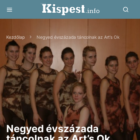
Kezdőlap
Negyed évszázada táncolnak az Art’s Ok
Negyed évszázada
táncolnak az Art’s Ok