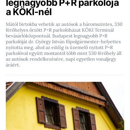
legnagyobb P+R parkolója
a KÖKI-nél
Mától birtokba vehetik az autósok a háromszintes, 330
férőhelyes őrzött P+R parkolóházat KÖKI Terminál
bevásárlóközpontnál. Budapest legnagyobb P+R
parkolóját dr. György István főpolgármester-helyettes
nyitotta meg, ahol az eddig is üzemelő nyitott P+R
parkolóval együtt mostantól több mint 530 férőhely áll
az autósok rendelkezésére, napi egyetlen vonaljegy
áráért.