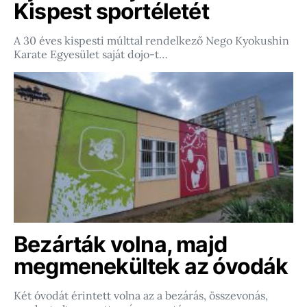
Kispest sportéletét
A 30 éves kispesti múlttal rendelkező Nego Kyokushin
Karate Egyesület saját dojo-t…
Bezárták volna, majd
megmenekültek az óvodák
Két óvodát érintett volna az a bezárás, összevonás,