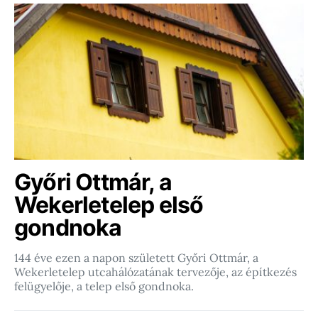
Győri Ottmár, a
Wekerletelep első
gondnoka
144 éve ezen a napon született Győri Ottmár, a
Wekerletelep utcahálózatának tervezője, az építkezés
felügyelője, a telep első gondnoka.