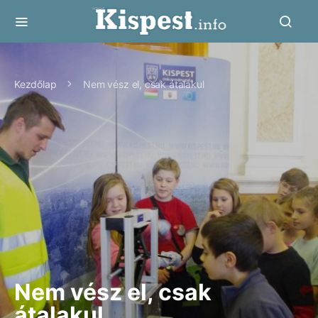
Kezdőlap
Nem vész el, csak átalakul
Nem vész el, csak
átalakul