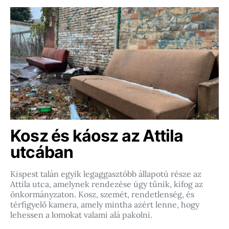
Kosz és káosz az Attila
utcában
Kispest talán egyik legaggasztóbb állapotú része az
Attila utca, amelynek rendezése úgy tűnik, kifog az
önkormányzaton. Kosz, szemét, rendetlenség, és
térfigyelő kamera, amely mintha azért lenne, hogy
lehessen a lomokat valami alá pakolni.