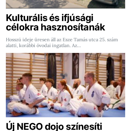
Kulturális és ifjúsági
célokra hasznosítanák
Hosszú ideje üresen áll az Esze Tamás utca 25. szám
alatti, korábbi óvodai ingatlan. Az…
Új NEGO dojo színesíti