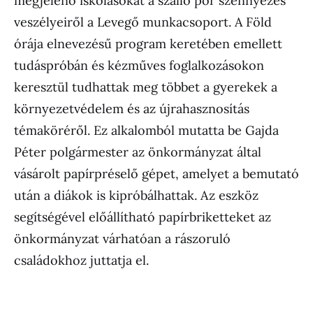
megjelenő iskolásokat a szálló por szennyezés
veszélyeiről a Levegő munkacsoport. A Föld
órája elnevezésű program keretében emellett
tudáspróbán és kézműves foglalkozásokon
keresztül tudhattak meg többet a gyerekek a
környezetvédelem és az újrahasznosítás
témaköréről. Ez alkalomból mutatta be Gajda
Péter polgármester az önkormányzat által
vásárolt papírpréselő gépet, amelyet a bemutató
után a diákok is kipróbálhattak. Az eszköz
segítségével előállítható papírbriketteket az
önkormányzat várhatóan a rászoruló
családokhoz juttatja el.