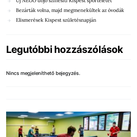
Új NEGO dojo színesíti Kispest sportéletét
Bezárták volna, majd megmenekültek az óvodák
Elismerések Kispest születésnapján
Legutóbbi hozzászólások
Nincs megjeleníthető bejegyzés.