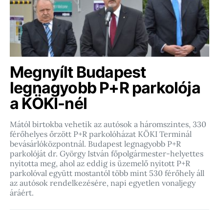
Megnyílt Budapest
legnagyobb P+R parkolója
a KÖKI-nél
Mától birtokba vehetik az autósok a háromszintes, 330
férőhelyes őrzött P+R parkolóházat KÖKI Terminál
bevásárlóközpontnál. Budapest legnagyobb P+R
parkolóját dr. György István főpolgármester-helyettes
nyitotta meg, ahol az eddig is üzemelő nyitott P+R
parkolóval együtt mostantól több mint 530 férőhely áll
az autósok rendelkezésére, napi egyetlen vonaljegy
áráért.