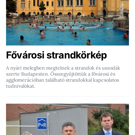
Fővárosi strandkörkép
A nyári melegben megtelnek a strandok és uszodák
szerte Budapesten. Összegyűjtöttük a fővárosi és
agglomerációban található strandokkal kapcsolatos
tudnivalókat.