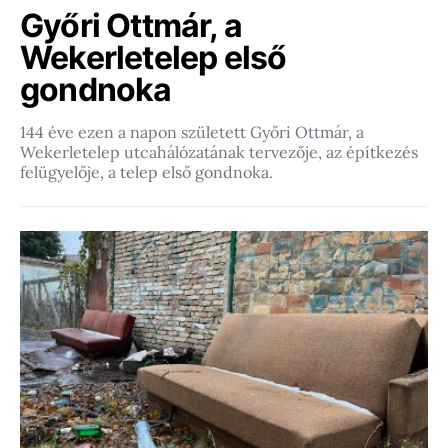
Győri Ottmár, a
Wekerletelep első
gondnoka
144 éve ezen a napon született Győri Ottmár, a
Wekerletelep utcahálózatának tervezője, az építkezés
felügyelője, a telep első gondnoka.