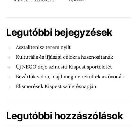
Legutóbbi bejegyzések
Asztalitenisz terem nyílt
Kulturális és ifjúsági célokra hasznosítanák
Új NEGO dojo színesíti Kispest sportéletét
Bezárták volna, majd megmenekültek az óvodák
Elismerések Kispest születésnapján
Legutóbbi hozzászólások