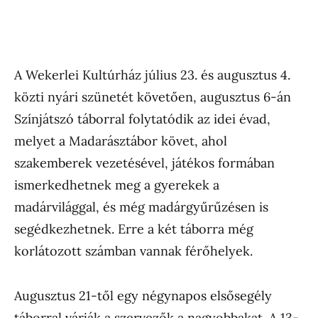
A Wekerlei Kultúrház július 23. és augusztus 4.
közti nyári szünetét követően, augusztus 6-án
Színjátszó táborral folytatódik az idei évad,
melyet a Madarásztábor követ, ahol
szakemberek vezetésével, játékos formában
ismerkedhetnek meg a gyerekek a
madárvilággal, és még madárgyűrűzésen is
segédkezhetnek. Erre a két táborra még
korlátozott számban vannak férőhelyek.
Augusztus 21-től egy négynapos elsősegély
táborral várják a szervezők a nagyobbakat. A 13-