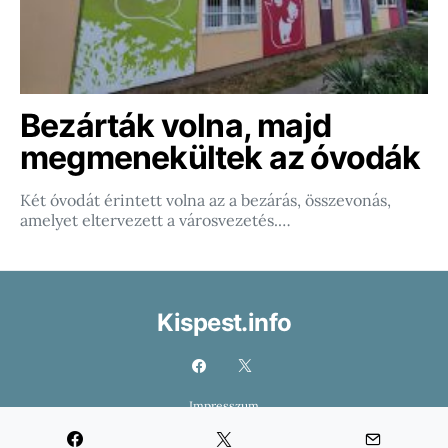
Bezárták volna, majd
megmenekültek az óvodák
Két óvodát érintett volna az a bezárás, összevonás,
amelyet eltervezett a városvezetés.…
Kispest.info
Impresszum