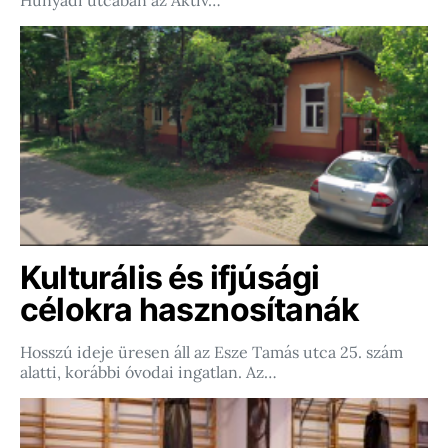
Hunyadi utcában az Aktív…
Kulturális és ifjúsági
célokra hasznosítanák
Hosszú ideje üresen áll az Esze Tamás utca 25. szám
alatti, korábbi óvodai ingatlan. Az…