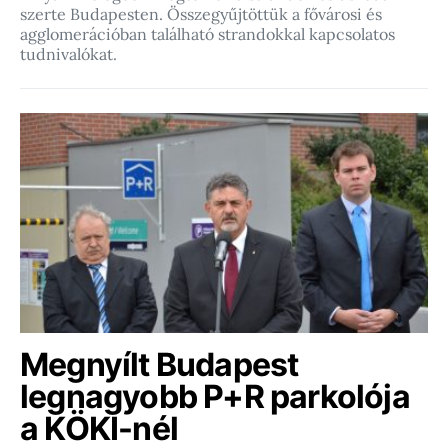
szerte Budapesten. Összegyűjtöttük a fővárosi és
agglomerációban található strandokkal kapcsolatos
tudnivalókat.
Megnyílt Budapest
legnagyobb P+R parkolója
a KÖKI-nél