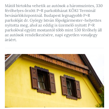
Mától birtokba vehetik az autósok a háromszintes, 330
férőhelyes őrzött P+R parkolóházat KÖKI Terminál
bevásárlóközpontnál. Budapest legnagyobb P+R
parkolóját dr. György István főpolgármester-helyettes
nyitotta meg, ahol az eddig is üzemelő nyitott P+R
parkolóval együtt mostantól több mint 530 férőhely áll
az autósok rendelkezésére, napi egyetlen vonaljegy
áráért.