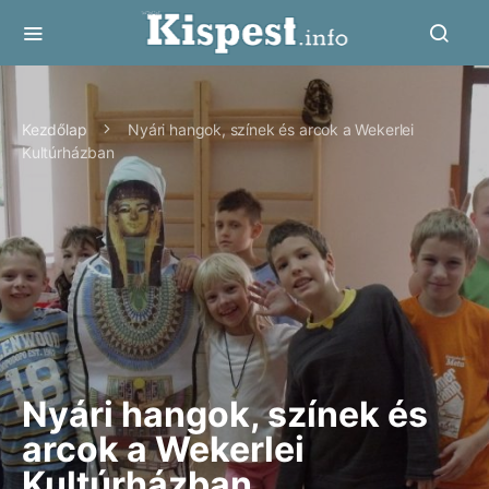
Kezdőlap
Nyári hangok, színek és arcok a Wekerlei
Kultúrházban
Nyári hangok, színek és
arcok a Wekerlei
Kultúrházban