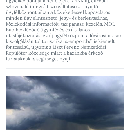
ügyfélközpontját a hét elején. A BKK új, európai
színvonalú integrált szolgáltatásokat nyújtó
ügyfélközpontjaiban a közlekedéssel kapcsolatos
minden ügy elintézhető: jegy- és bérletvásárlás,
közlekedési információk, taxipanasz-kezelés, MOL
Bubihoz fűződő ügyintézés és általános
utastájékoztatás. Az új ügyfélközpont a fővárosi utasok
kiszolgálásán túl turisztikai szempontból is kiemelt
fontosságú, ugyanis a Liszt Ferenc Nemzetközi
Repülőtér közelsége miatt a hazánkba érkező
turistáknak is segítséget nyújt.