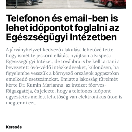
Telefonon és email-ben is
lehet időpontot foglalni az
Egészségügyi Intézetben
A járványhelyzet kedvező alakulása lehetővé tette,
hogy ismét teljeskörű ellátást nyújtson a Kispesti
Egészségügyi Intézet, de továbbra is be kell tartani a
bevezetett óvó-védő intézkedéseket, különösen, ha
figyelembe vesszük a környező országok aggasztóan
emelkedő esetszámokat. Emiatt a lakosság türelmét
kérte Dr. Kumin Marianna, az intézet főorvos-
főigazgatója, és jelezte, hogy a telefonos időpont
egyeztetés mellett lehetőség van elektronikus úton is
megtenni ezt.
Keresés