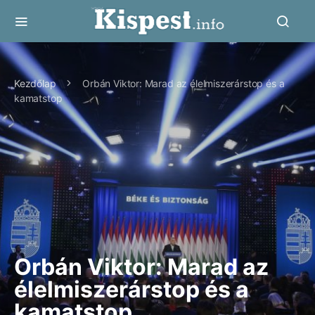
Kezdőlap
Orbán Viktor: Marad az élelmiszerárstop és a
kamatstop
Orbán Viktor: Marad az
élelmiszerárstop és a
kamatstop