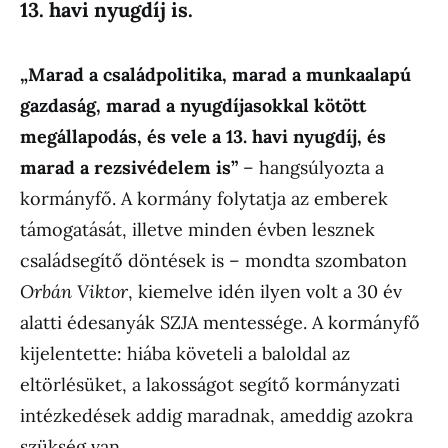
13. havi nyugdíj is.
„Marad a családpolitika, marad a munkaalapú
gazdaság, marad a nyugdíjasokkal kötött
megállapodás, és vele a 13. havi nyugdíj, és
marad a rezsivédelem is”
– hangsúlyozta a
kormányfő. A kormány folytatja az emberek
támogatását, illetve minden évben lesznek
családsegítő döntések is – mondta szombaton
Orbán Viktor
, kiemelve idén ilyen volt a 30 év
alatti édesanyák SZJA mentessége. A kormányfő
kijelentette: hiába követeli a baloldal az
eltörlésüket, a lakosságot segítő kormányzati
intézkedések addig maradnak, ameddig azokra
szükség van.