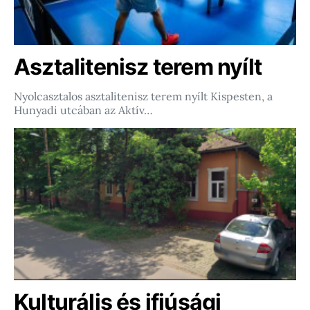
Asztalitenisz terem nyílt
Nyolcasztalos asztalitenisz terem nyílt Kispesten, a
Hunyadi utcában az Aktív…
Kulturális és ifjúsági