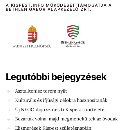
A KISPEST.INFO MŰKÖDÉSÉT TÁMOGATJA A
BETHLEN GÁBOR ALAPKEZELŐ ZRT.
Legutóbbi bejegyzések
Asztalitenisz terem nyílt
Kulturális és ifjúsági célokra hasznosítanák
Új NEGO dojo színesíti Kispest sportéletét
Bezárták volna, majd megmenekültek az óvodák
Elismerések Kispest születésnapján