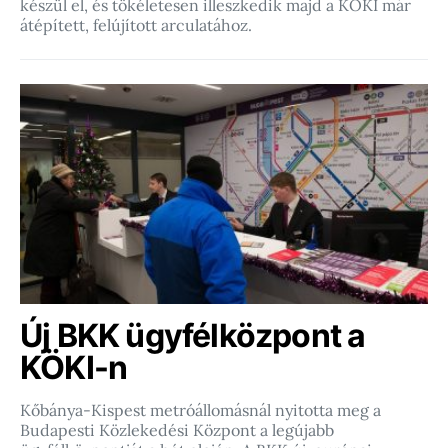
készül el, és tökéletesen illeszkedik majd a KÖKI már
átépített, felújított arculatához.
Új BKK ügyfélközpont a
KÖKI-n
Kőbánya-Kispest metróállomásnál nyitotta meg a
Budapesti Közlekedési Központ a legújabb