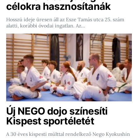
célokra hasznosítanák
Hosszú ideje üresen áll az Esze Tamás utca 25. szám
alatti, korábbi óvodai ingatlan. Az…
Új NEGO dojo színesíti
Kispest sportéletét
A 30 éves kispesti múlttal rendelkező Nego Kyokushin