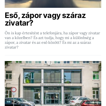
Eső, zápor vagy száraz
zivatar?
Ön is kap értesítést a telefonjára, ha zápor vagy zivatar
van a közelben? És azt tudja, hogy mi a különbség a
zápor, a zivatar és az eső között? És mi az a száraz
zivatar?