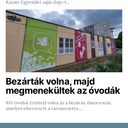
Karate Egyesület saját dojo-t…
Bezárták volna, majd
megmenekültek az óvodák
Két óvodát érintett volna az a bezárás, összevonás,
amelyet eltervezett a városvezetés.…