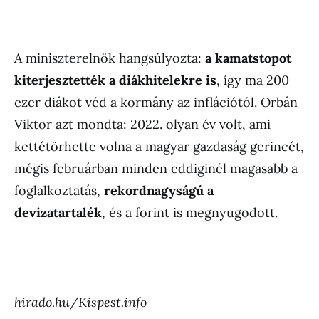
A miniszterelnök hangsúlyozta:
a kamatstopot
kiterjesztették a diákhitelekre is
, így ma 200
ezer diákot véd a kormány az inflációtól. Orbán
Viktor azt mondta: 2022. olyan év volt, ami
kettétörhette volna a magyar gazdaság gerincét,
mégis februárban minden eddiginél magasabb a
foglalkoztatás,
rekordnagyságú a
devizatartalék
, és a forint is megnyugodott.
hirado.hu/Kispest.info