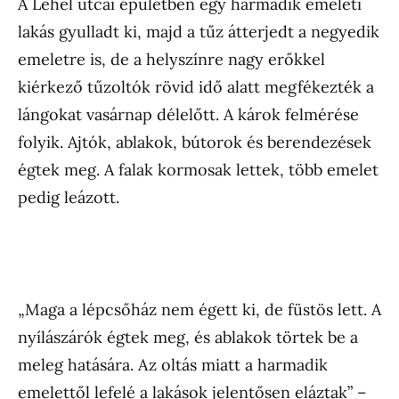
A Lehel utcai épületben egy harmadik emeleti
lakás gyulladt ki, majd a tűz átterjedt a negyedik
emeletre is, de a helyszínre nagy erőkkel
kiérkező tűzoltók rövid idő alatt megfékezték a
lángokat vasárnap délelőtt. A károk felmérése
folyik. Ajtók, ablakok, bútorok és berendezések
égtek meg. A falak kormosak lettek, több emelet
pedig leázott.
„Maga a lépcsőház nem égett ki, de füstös lett. A
nyílászárók égtek meg, és ablakok törtek be a
meleg hatására. Az oltás miatt a harmadik
emelettől lefelé a lakások jelentősen eláztak” –