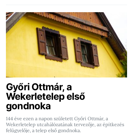
Győri Ottmár, a
Wekerletelep első
gondnoka
144 éve ezen a napon született Győri Ottmár, a
Wekerletelep utcahálózatának tervezője, az építkezés
felügyelője, a telep első gondnoka.