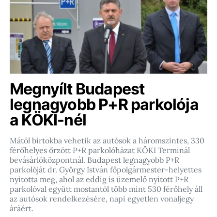
Megnyílt Budapest
legnagyobb P+R parkolója
a KÖKI-nél
Mától birtokba vehetik az autósok a háromszintes, 330
férőhelyes őrzött P+R parkolóházat KÖKI Terminál
bevásárlóközpontnál. Budapest legnagyobb P+R
parkolóját dr. György István főpolgármester-helyettes
nyitotta meg, ahol az eddig is üzemelő nyitott P+R
parkolóval együtt mostantól több mint 530 férőhely áll
az autósok rendelkezésére, napi egyetlen vonaljegy
áráért.