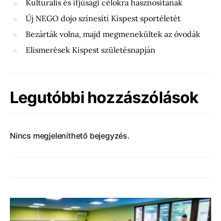
Kulturális és ifjúsági célokra hasznosítanák
Új NEGO dojo színesíti Kispest sportéletét
Bezárták volna, majd megmenekültek az óvodák
Elismerések Kispest születésnapján
Legutóbbi hozzászólások
Nincs megjeleníthető bejegyzés.