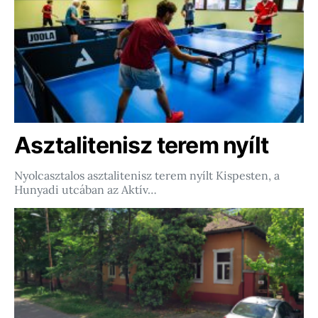
Asztalitenisz terem nyílt
Nyolcasztalos asztalitenisz terem nyílt Kispesten, a
Hunyadi utcában az Aktív…