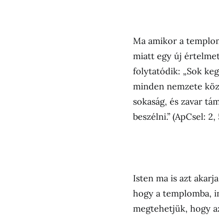
Ma amikor a templo
miatt egy új értelmet
folytatódik: „Sok keg
minden nemzete közül
sokaság, és zavar tá
beszélni.” (ApCsel: 2, 
Isten ma is azt akar
hogy a templomba, i
megtehetjük, hogy az