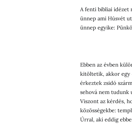
A fenti bibliai idéze
ünnep ami Húsvét ut
ünnep egyike: Pünkö
Ebben az évben külön
kitöltetik, akkor egy
érkeztek zsidó szárm
sehová nem tudunk u
Viszont az kérdés, h
közösségekbe: templ
Úrral, aki eddig ebb