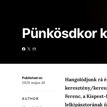
Pünkösdkor ki
Published on
Hangolódjunk rá é
2020 május 30
keresztény/keresz
Ferenc, a Kispest
AUTHOR
lelkipásztorának ü