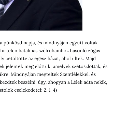
 a pünkösd napja, és mindnyájan együtt voltak
 hirtelen hatalmas szélrohamhoz hasonló zúgás
y betöltötte az egész házat, ahol ültek. Majd
ek jelentek meg előttük, amelyek szétoszlottak, és
ükre. Mindnyájan megteltek Szentlélekkel, és
kezdtek beszélni, úgy, ahogyan a Lélek adta nekik,
stolok cselekedetei: 2, 1-4)