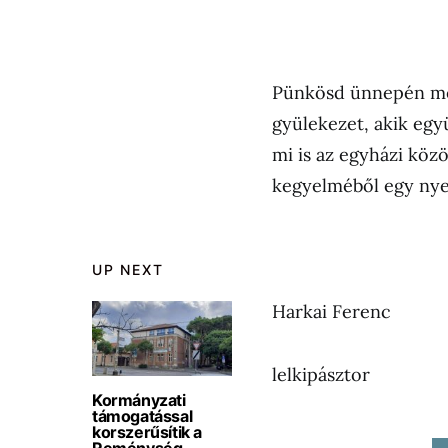
Pünkösd ünnepén meg
gyülekezet, akik egy
mi is az egyházi köz
kegyelméből egy nye
UP NEXT
Harkai Ferenc
lelkipásztor
Kormányzati
támogatással
korszerűsítik a