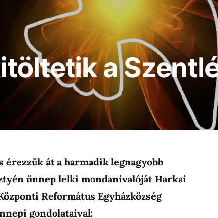
töltetik a Szentl
s érezzük át a harmadik legnagyobb
tyén ünnep lelki mondanivalóját Harkai
-Központi Református Egyházközség
nnepi gondolataival: