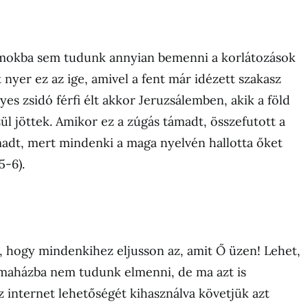
mokba sem tudunk annyian bemenni a korlátozások
 nyer ez az ige, amivel a fent már idézett szakasz
yes zsidó férfi élt akkor Jeruzsálemben, akik a föld
 jöttek. Amikor ez a zúgás támadt, összefutott a
madt, mert mindenki a maga nyelvén hallotta őket
5-6).
ja, hogy mindenkihez eljusson az, amit Ő üzen! Lehet,
maházba nem tudunk elmenni, de ma azt is
 internet lehetőségét kihasználva követjük azt