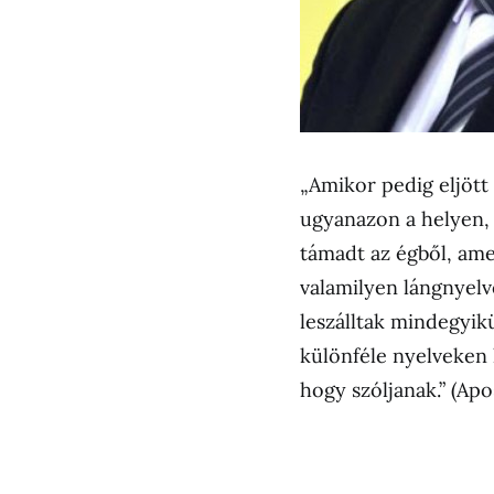
„Amikor pedig eljött
ugyanazon a helyen,
támadt az égből, amel
valamilyen lángnyelv
leszálltak mindegyik
különféle nyelveken 
hogy szóljanak.” (Apo