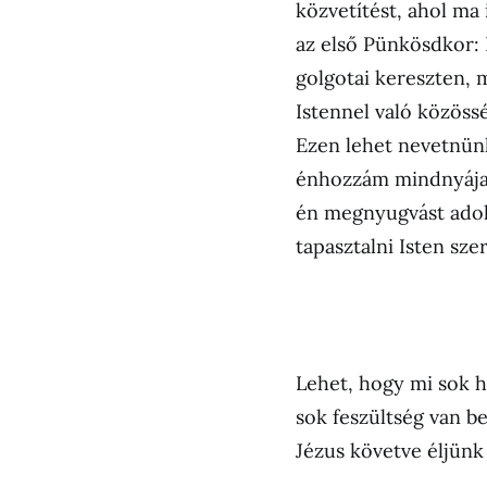
közvetítést, ahol ma
az első Pünkösdkor: 
golgotai kereszten, 
Istennel való közöss
Ezen lehet nevetnünk 
énhozzám mindnyájan
én megnyugvást adok 
tapasztalni Isten szer
Lehet, hogy mi sok 
sok feszültség van b
Jézus követve éljün