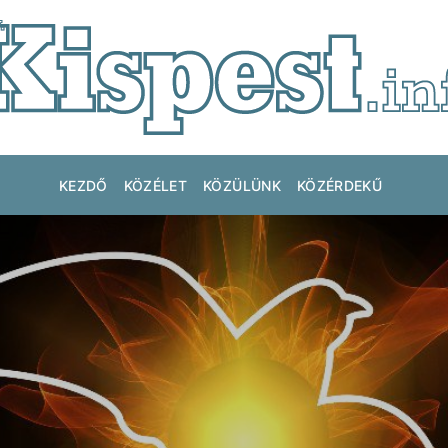
KEZDŐ
KÖZÉLET
KÖZÜLÜNK
KÖZÉRDEKŰ