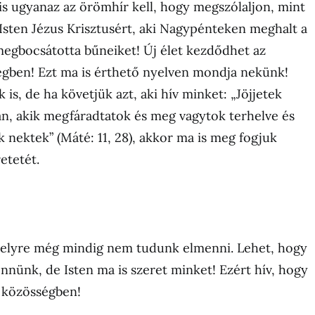
 is ugyanaz az örömhír kell, hogy megszólaljon, mint
Isten Jézus Krisztusért, aki Nagypénteken meghalt a
megbocsátotta bűneiket! Új élet kezdődhet az
égben! Ezt ma is érthető nyelven mondja nekünk!
is, de ha követjük azt, aki hív minket: „Jöjjetek
, akik megfáradtatok és meg vagytok terhelve és
nektek” (Máté: 11, 28), akkor ma is meg fogjuk
etetét.
helyre még mindig nem tudunk elmenni. Lehet, hogy
ennünk, de Isten ma is szeret minket! Ezért hív, hogy
k közösségben!