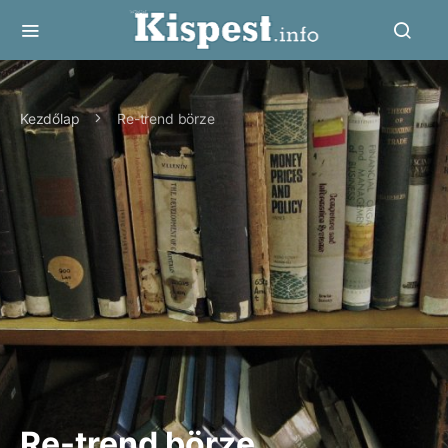
Kezdőlap
Re-trend börze
Re-trend börze