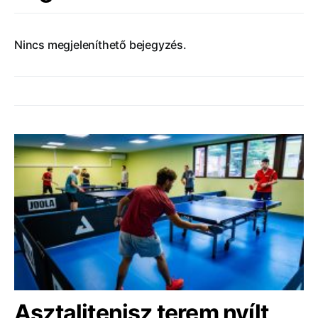
Nincs megjeleníthető bejegyzés.
Asztalitenisz terem nyílt