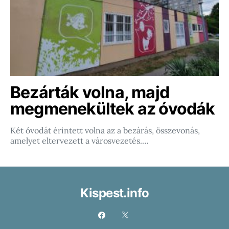
Bezárták volna, majd
megmenekültek az óvodák
Két óvodát érintett volna az a bezárás, összevonás,
amelyet eltervezett a városvezetés.…
Kispest.info