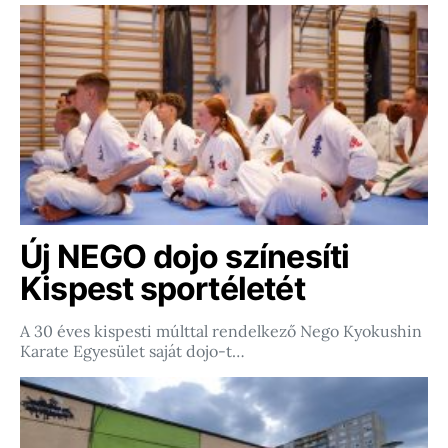
Új NEGO dojo színesíti
Kispest sportéletét
A 30 éves kispesti múlttal rendelkező Nego Kyokushin
Karate Egyesület saját dojo-t…