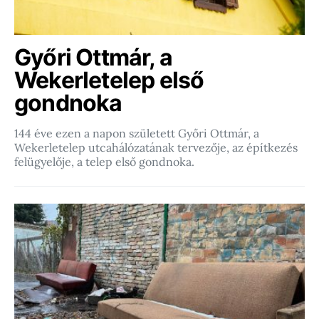
Győri Ottmár, a
Wekerletelep első
gondnoka
144 éve ezen a napon született Győri Ottmár, a
Wekerletelep utcahálózatának tervezője, az építkezés
felügyelője, a telep első gondnoka.