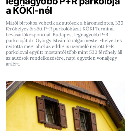
legnagyobb P+R parkolója
a KÖKI-nél
Mától birtokba vehetik az autósok a háromszintes, 330
férőhelyes őrzött P+R parkolóházat KÖKI Terminál
bevásárlóközpontnál. Budapest legnagyobb P+R
parkolóját dr. György István főpolgármester-helyettes
nyitotta meg, ahol az eddig is üzemelő nyitott P+R
parkolóval együtt mostantól több mint 530 férőhely áll
az autósok rendelkezésére, napi egyetlen vonaljegy
áráért.