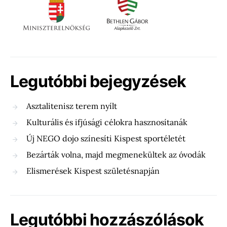
Legutóbbi bejegyzések
Asztalitenisz terem nyílt
Kulturális és ifjúsági célokra hasznosítanák
Új NEGO dojo színesíti Kispest sportéletét
Bezárták volna, majd megmenekültek az óvodák
Elismerések Kispest születésnapján
Legutóbbi hozzászólások