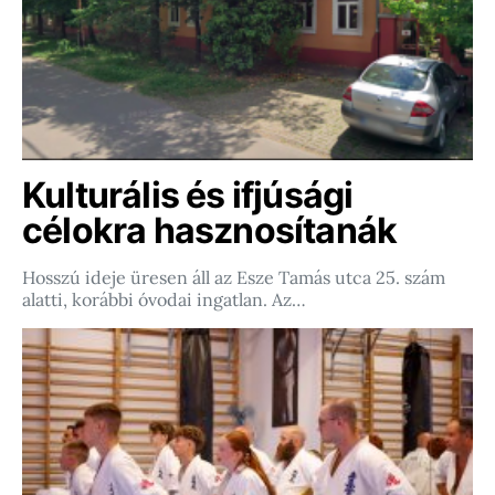
Kulturális és ifjúsági
célokra hasznosítanák
Hosszú ideje üresen áll az Esze Tamás utca 25. szám
alatti, korábbi óvodai ingatlan. Az…