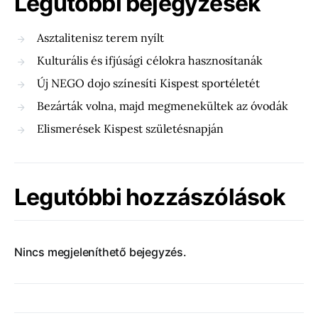
Legutóbbi bejegyzések
Asztalitenisz terem nyílt
Kulturális és ifjúsági célokra hasznosítanák
Új NEGO dojo színesíti Kispest sportéletét
Bezárták volna, majd megmenekültek az óvodák
Elismerések Kispest születésnapján
Legutóbbi hozzászólások
Nincs megjeleníthető bejegyzés.