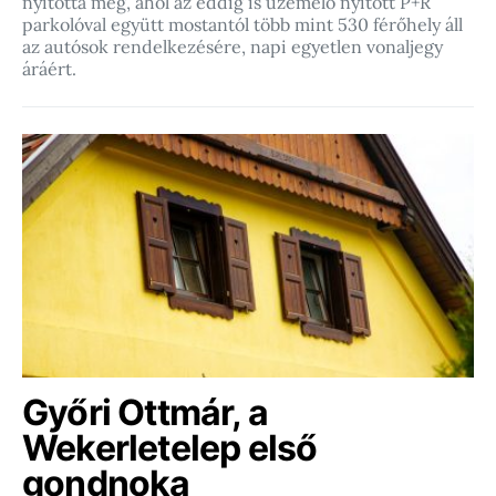
nyitotta meg, ahol az eddig is üzemelő nyitott P+R
parkolóval együtt mostantól több mint 530 férőhely áll
az autósok rendelkezésére, napi egyetlen vonaljegy
áráért.
Győri Ottmár, a
Wekerletelep első
gondnoka