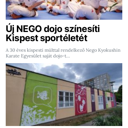
Új NEGO dojo színesíti
Kispest sportéletét
A 30 éves kispesti múlttal rendelkező Nego Kyokushin
Karate Egyesület saját dojo-t…