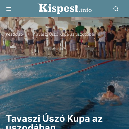
Kezdőlap
Tavaszi Úszó Kupa az uszodában
Tavaszi Úszó Kupa az
uszodában