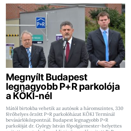
Megnyílt Budapest
legnagyobb P+R parkolója
a KÖKI-nél
Mától birtokba vehetik az autósok a háromszintes, 330
férőhelyes őrzött P+R parkolóházat KÖKI Terminál
bevásárlóközpontnál. Budapest legnagyobb P+R
parkolóját dr. György István főpolgármester-helyettes