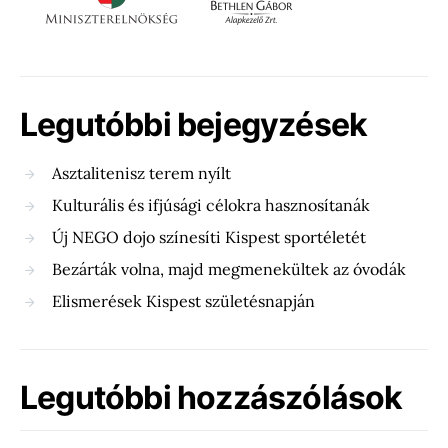
Legutóbbi bejegyzések
Asztalitenisz terem nyílt
Kulturális és ifjúsági célokra hasznosítanák
Új NEGO dojo színesíti Kispest sportéletét
Bezárták volna, majd megmenekültek az óvodák
Elismerések Kispest születésnapján
Legutóbbi hozzászólások