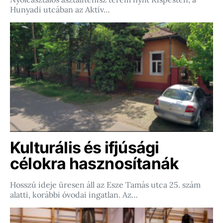
Hunyadi utcában az Aktív…
Kulturális és ifjúsági
célokra hasznosítanák
Hosszú ideje üresen áll az Esze Tamás utca 25. szám
alatti, korábbi óvodai ingatlan. Az…