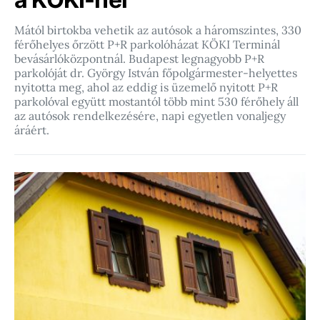
Mától birtokba vehetik az autósok a háromszintes, 330
férőhelyes őrzött P+R parkolóházat KÖKI Terminál
bevásárlóközpontnál. Budapest legnagyobb P+R
parkolóját dr. György István főpolgármester-helyettes
nyitotta meg, ahol az eddig is üzemelő nyitott P+R
parkolóval együtt mostantól több mint 530 férőhely áll
az autósok rendelkezésére, napi egyetlen vonaljegy
áráért.