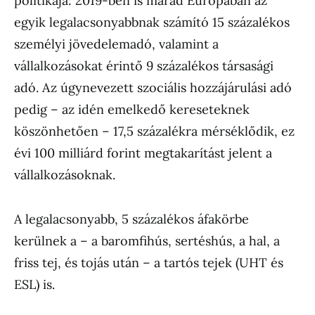
politikája: 2019-ben is marad Európában az
egyik legalacsonyabbnak számító 15 százalékos
személyi jövedelemadó, valamint a
vállalkozásokat érintő 9 százalékos társasági
adó. Az úgynevezett szociális hozzájárulási adó
pedig – az idén emelkedő kereseteknek
köszönhetően – 17,5 százalékra mérséklődik, ez
évi 100 milliárd forint megtakarítást jelent a
vállalkozásoknak.
A legalacsonyabb, 5 százalékos áfakörbe
kerülnek a – a baromfihús, sertéshús, a hal, a
friss tej, és tojás után – a tartós tejek (UHT és
ESL) is.