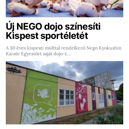
Új NEGO dojo színesíti
Kispest sportéletét
A 30 éves kispesti múlttal rendelkező Nego Kyokushin
Karate Egyesület saját dojo-t…