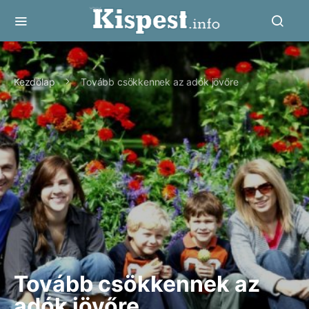
Kezdőlap
Tovább csökkennek az adók jövőre
Tovább csökkennek az
adók jövőre