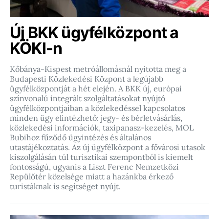
Új BKK ügyfélközpont a
KÖKI-n
Kőbánya-Kispest metróállomásnál nyitotta meg a
Budapesti Közlekedési Központ a legújabb
ügyfélközpontját a hét elején. A BKK új, európai
színvonalú integrált szolgáltatásokat nyújtó
ügyfélközpontjaiban a közlekedéssel kapcsolatos
minden ügy elintézhető: jegy- és bérletvásárlás,
közlekedési információk, taxipanasz-kezelés, MOL
Bubihoz fűződő ügyintézés és általános
utastájékoztatás. Az új ügyfélközpont a fővárosi utasok
kiszolgálásán túl turisztikai szempontból is kiemelt
fontosságú, ugyanis a Liszt Ferenc Nemzetközi
Repülőtér közelsége miatt a hazánkba érkező
turistáknak is segítséget nyújt.