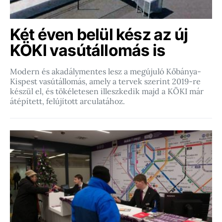
Két éven belül kész az új
KÖKI vasútállomás is
Modern és akadálymentes lesz a megújuló Kőbánya-
Kispest vasútállomás, amely a tervek szerint 2019-re
készül el, és tökéletesen illeszkedik majd a KÖKI már
átépített, felújított arculatához.