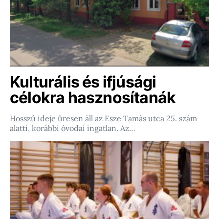
Kulturális és ifjúsági
célokra hasznosítanák
Hosszú ideje üresen áll az Esze Tamás utca 25. szám
alatti, korábbi óvodai ingatlan. Az…