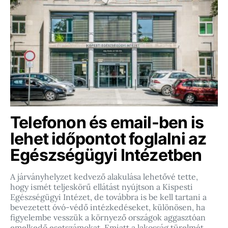
Telefonon és email-ben is
lehet időpontot foglalni az
Egészségügyi Intézetben
A járványhelyzet kedvező alakulása lehetővé tette,
hogy ismét teljeskörű ellátást nyújtson a Kispesti
Egészségügyi Intézet, de továbbra is be kell tartani a
bevezetett óvó-védő intézkedéseket, különösen, ha
figyelembe vesszük a környező országok aggasztóan
emelkedő esetszámokat. Emiatt a lakosság türelmét