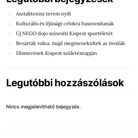
Asztalitenisz terem nyílt
Kulturális és ifjúsági célokra hasznosítanák
Új NEGO dojo színesíti Kispest sportéletét
Bezárták volna, majd megmenekültek az óvodák
Elismerések Kispest születésnapján
Legutóbbi hozzászólások
Nincs megjeleníthető bejegyzés.