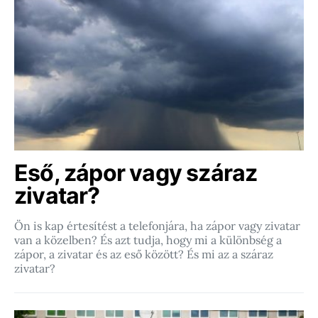
Eső, zápor vagy száraz
zivatar?
Ön is kap értesítést a telefonjára, ha zápor vagy zivatar
van a közelben? És azt tudja, hogy mi a különbség a
zápor, a zivatar és az eső között? És mi az a száraz
zivatar?