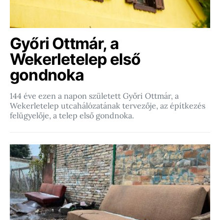
Győri Ottmár, a
Wekerletelep első
gondnoka
144 éve ezen a napon született Győri Ottmár, a
Wekerletelep utcahálózatának tervezője, az építkezés
felügyelője, a telep első gondnoka.