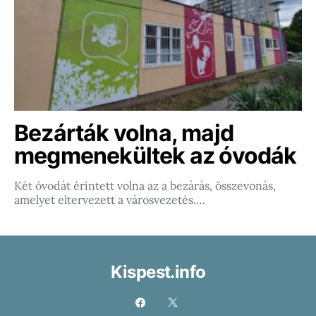
Bezárták volna, majd
megmenekültek az óvodák
Két óvodát érintett volna az a bezárás, összevonás,
amelyet eltervezett a városvezetés.…
Kispest.info