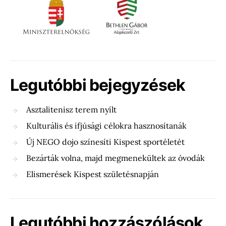
Legutóbbi bejegyzések
Asztalitenisz terem nyílt
Kulturális és ifjúsági célokra hasznosítanák
Új NEGO dojo színesíti Kispest sportéletét
Bezárták volna, majd megmenekültek az óvodák
Elismerések Kispest születésnapján
Legutóbbi hozzászólások