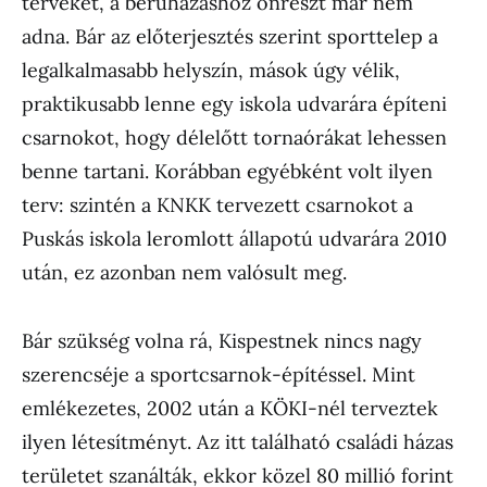
terveket, a beruházáshoz önrészt már nem
adna. Bár az előterjesztés szerint sporttelep a
legalkalmasabb helyszín, mások úgy vélik,
praktikusabb lenne egy iskola udvarára építeni
csarnokot, hogy délelőtt tornaórákat lehessen
benne tartani. Korábban egyébként volt ilyen
terv: szintén a KNKK tervezett csarnokot a
Puskás iskola leromlott állapotú udvarára 2010
után, ez azonban nem valósult meg.
Bár szükség volna rá, Kispestnek nincs nagy
szerencséje a sportcsarnok-építéssel. Mint
emlékezetes, 2002 után a KÖKI-nél terveztek
ilyen létesítményt. Az itt található családi házas
területet szanálták, ekkor közel 80 millió forint