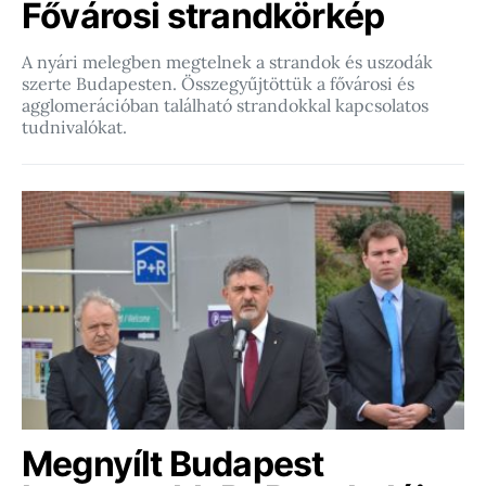
Fővárosi strandkörkép
A nyári melegben megtelnek a strandok és uszodák
szerte Budapesten. Összegyűjtöttük a fővárosi és
agglomerációban található strandokkal kapcsolatos
tudnivalókat.
Megnyílt Budapest