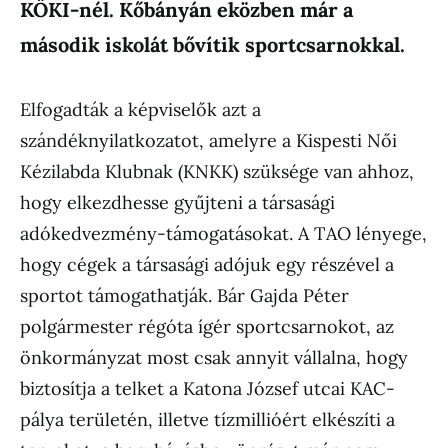
KÖKI-nél. Kőbányán eközben már a
második iskolát bővítik sportcsarnokkal.
Elfogadták a képviselők azt a
szándéknyilatkozatot, amelyre a Kispesti Női
Kézilabda Klubnak (KNKK) szüksége van ahhoz,
hogy elkezdhesse gyűjteni a társasági
adókedvezmény-támogatásokat. A TAO lényege,
hogy cégek a társasági adójuk egy részével a
sportot támogathatják. Bár Gajda Péter
polgármester régóta ígér sportcsarnokot, az
önkormányzat most csak annyit vállalna, hogy
biztosítja a telket a Katona József utcai KAC-
pálya területén, illetve tízmillióért elkészíti a