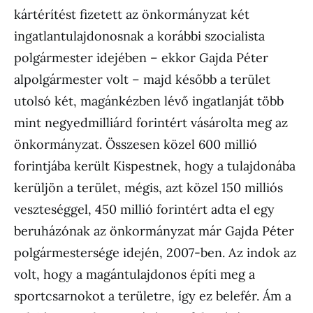
kártérítést fizetett az önkormányzat két
ingatlantulajdonosnak a korábbi szocialista
polgármester idejében – ekkor Gajda Péter
alpolgármester volt – majd később a terület
utolsó két, magánkézben lévő ingatlanját több
mint negyedmilliárd forintért vásárolta meg az
önkormányzat. Összesen közel 600 millió
forintjába került Kispestnek, hogy a tulajdonába
kerüljön a terület, mégis, azt közel 150 milliós
veszteséggel, 450 millió forintért adta el egy
beruházónak az önkormányzat már Gajda Péter
polgármestersége idején, 2007-ben. Az indok az
volt, hogy a magántulajdonos építi meg a
sportcsarnokot a területre, így ez belefér. Ám a