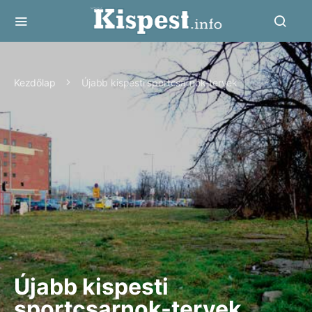
Kezdőlap
Újabb kispesti sportcsarnok-tervek
Újabb kispesti
sportcsarnok-tervek