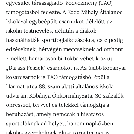
egyesület társaságiadó-kedvezmény (TAO)
támogatásból fedezte. A Kada Mihály Általános
Iskolával egybeépült csarnokot délelőtt az
iskolai testnevelés, délután a diákok
használhatják sportfoglalkozásokra, este pedig
edzéseknek, hétvégén meccseknek ad otthont.
Emellett hamarosan birtokba vehetik az új
„Darázs Fészek” csarnokot is. Az újabb kőbányai
kosárcsarnok is TAO támogatásból épül a
Harmat utca 88. szám alatti általános iskola
udvarán. Kőbánya Önkormányzata, 30 százalék
önrésszel, tervvel és telekkel támogatja a
beruházást, amely nemcsak a hivatásos
sportolóknak ad helyet, hanem napközben
iskolás gyerekeknek plusz tornatermet is