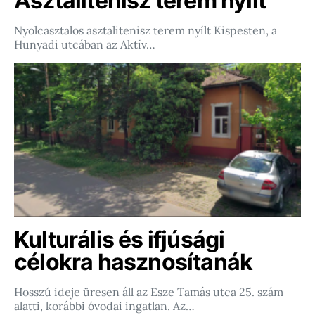
Asztalitenisz terem nyílt
Nyolcasztalos asztalitenisz terem nyílt Kispesten, a
Hunyadi utcában az Aktív…
Kulturális és ifjúsági
célokra hasznosítanák
Hosszú ideje üresen áll az Esze Tamás utca 25. szám
alatti, korábbi óvodai ingatlan. Az…