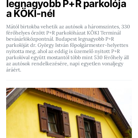
legnagyobb P+R parkolója
a KÖKI-nél
Mától birtokba vehetik az autósok a háromszintes, 330
férőhelyes őrzött P+R parkolóházat KÖKI Terminál
bevásárlóközpontnál. Budapest legnagyobb P+R
parkolóját dr. György István főpolgármester-helyettes
nyitotta meg, ahol az eddig is üzemelő nyitott P+R
parkolóval együtt mostantól több mint 530 férőhely áll
az autósok rendelkezésére, napi egyetlen vonaljegy
áráért.