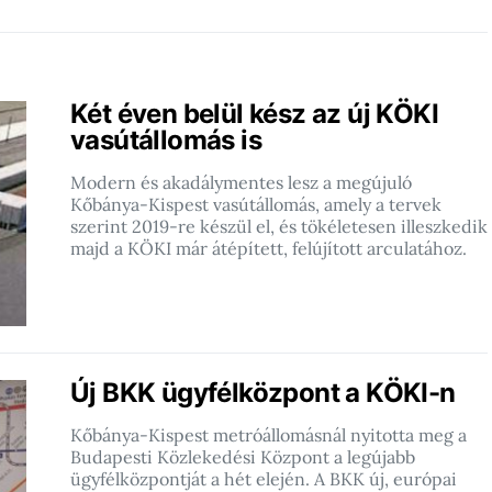
Két éven belül kész az új KÖKI
vasútállomás is
Modern és akadálymentes lesz a megújuló
Kőbánya-Kispest vasútállomás, amely a tervek
szerint 2019-re készül el, és tökéletesen illeszkedik
majd a KÖKI már átépített, felújított arculatához.
Új BKK ügyfélközpont a KÖKI-n
Kőbánya-Kispest metróállomásnál nyitotta meg a
Budapesti Közlekedési Központ a legújabb
ügyfélközpontját a hét elején. A BKK új, európai