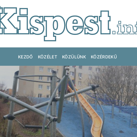
KEZDŐ
KÖZÉLET
KÖZÜLÜNK
KÖZÉRDEKŰ