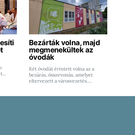
esíti
Bezárták volna, majd
t
megmenekültek az
óvodák
n
Két óvodát érintett volna az a
-t…
bezárás, összevonás, amelyet
eltervezett a városvezetés.…