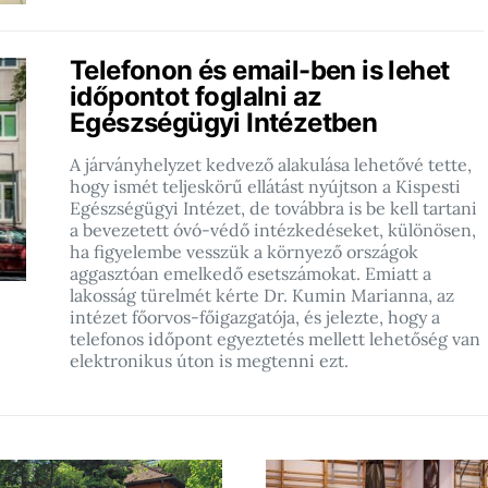
Telefonon és email-ben is lehet
időpontot foglalni az
Egészségügyi Intézetben
A járványhelyzet kedvező alakulása lehetővé tette,
hogy ismét teljeskörű ellátást nyújtson a Kispesti
Egészségügyi Intézet, de továbbra is be kell tartani
a bevezetett óvó-védő intézkedéseket, különösen,
ha figyelembe vesszük a környező országok
aggasztóan emelkedő esetszámokat. Emiatt a
lakosság türelmét kérte Dr. Kumin Marianna, az
intézet főorvos-főigazgatója, és jelezte, hogy a
telefonos időpont egyeztetés mellett lehetőség van
elektronikus úton is megtenni ezt.