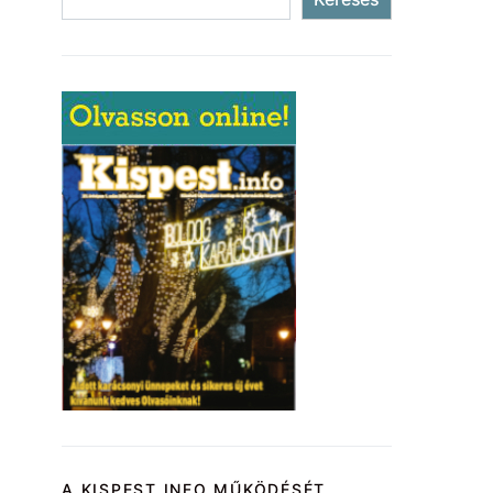
A KISPEST.INFO MŰKÖDÉSÉT