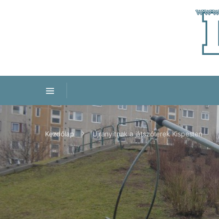
Kezdőlap
Újranyitnak a játszóterek Kispesten