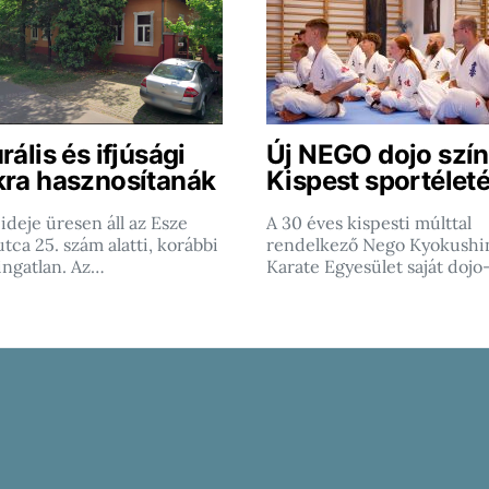
rális és ifjúsági
Új NEGO dojo szín
kra hasznosítanák
Kispest sportéleté
ideje üresen áll az Esze
A 30 éves kispesti múlttal
tca 25. szám alatti, korábbi
rendelkező Nego Kyokushi
ingatlan. Az…
Karate Egyesület saját dojo