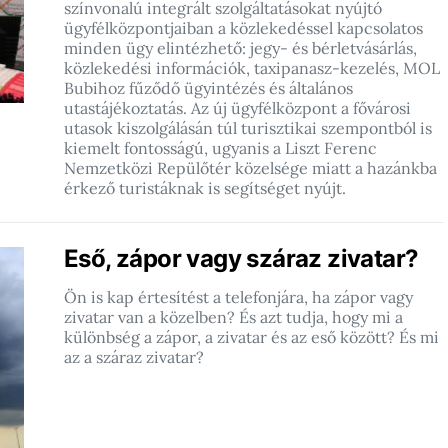
színvonalú integrált szolgáltatásokat nyújtó
ügyfélközpontjaiban a közlekedéssel kapcsolatos
minden ügy elintézhető: jegy- és bérletvásárlás,
közlekedési információk, taxipanasz-kezelés, MOL
Bubihoz fűződő ügyintézés és általános
utastájékoztatás. Az új ügyfélközpont a fővárosi
utasok kiszolgálásán túl turisztikai szempontból is
kiemelt fontosságú, ugyanis a Liszt Ferenc
Nemzetközi Repülőtér közelsége miatt a hazánkba
érkező turistáknak is segítséget nyújt.
Eső, zápor vagy száraz zivatar?
Ön is kap értesítést a telefonjára, ha zápor vagy
zivatar van a közelben? És azt tudja, hogy mi a
különbség a zápor, a zivatar és az eső között? És mi
az a száraz zivatar?