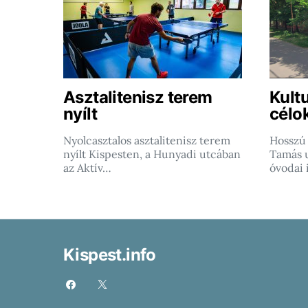
Asztalitenisz terem
Kultu
nyílt
célo
Nyolcasztalos asztalitenisz terem
Hosszú 
nyílt Kispesten, a Hunyadi utcában
Tamás u
az Aktív…
óvodai 
Kispest.info