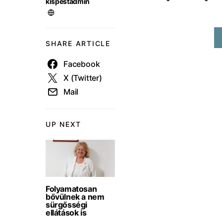
kispestadmin
SHARE ARTICLE
Facebook
X (Twitter)
Mail
UP NEXT
Folyamatosan
bővülnek a nem
sürgősségi
ellátások is