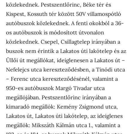
közlekednek. Pestszentlőrinc, Béke tér és
Kispest, Kossuth tér között 50V villamospótló
autóbuszok közlekednek. A fenti okokból a 36-
os autóbuszok is módosított útvonalon
közlekednek. Csepel, Csillagtelep irányában a
buszok nem érintik a Lakatos úti lakótelep és az
Üllői út megállókat, ideiglenesen a Lakatos út –
Nefelejcs utca kereszteződésben, a Tinódi utca
– Ferenc utca kereszteződésénél, valamint a
950-es autóbuszok Margó Tivadar utca
megállójában. Pestszentlőrinc irányában a
kimaradó megállók: Kemény Zsigmond utca,
Lakatos út, Lakatos úti lakótelep, az ideiglenes
megállók: Mikszáth Kálmán utca 1., valamint a