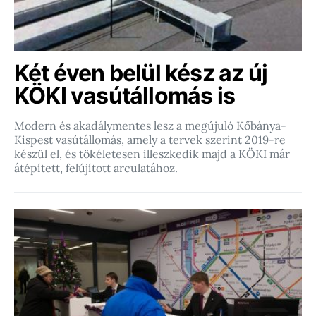
Két éven belül kész az új
KÖKI vasútállomás is
Modern és akadálymentes lesz a megújuló Kőbánya-
Kispest vasútállomás, amely a tervek szerint 2019-re
készül el, és tökéletesen illeszkedik majd a KÖKI már
átépített, felújított arculatához.