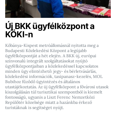
Új BKK ügyfélközpont a
KÖKI-n
Kőbánya-Kispest metróállomásnál nyitotta meg a
Budapesti Közlekedési Központ a legújabb
ügyfélközpontját a hét elején. A BKK új, európai
színvonalú integrált szolgáltatásokat nyújtó
ügyfélközpontjaiban a közlekedéssel kapcsolatos
minden ügy elintézhető: jegy- és bérletvásárlás,
közlekedési információk, taxipanasz-kezelés, MOL
Bubihoz fűződő ügyintézés és általános
utastájékoztatás. Az új ügyfélközpont a fővárosi utasok
kiszolgálásán túl turisztikai szempontból is kiemelt
fontosságú, ugyanis a Liszt Ferenc Nemzetközi
Repülőtér közelsége miatt a hazánkba érkező
turistáknak is segítséget nyújt.