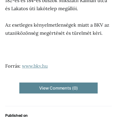
182-es és 184-es buszok Mikszáth Kálmán utca
és Lakatos úti lakótelep megállói.
Az esetleges kényelmetlenségek miatt a BKV az
utazóközönség megértését és türelmét kéri.
Forrás:
www.bkv.hu
View Comments (0)
Published on