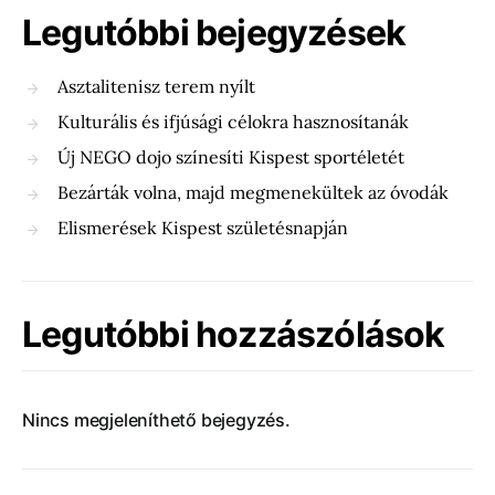
Legutóbbi bejegyzések
Asztalitenisz terem nyílt
Kulturális és ifjúsági célokra hasznosítanák
Új NEGO dojo színesíti Kispest sportéletét
Bezárták volna, majd megmenekültek az óvodák
Elismerések Kispest születésnapján
Legutóbbi hozzászólások
Nincs megjeleníthető bejegyzés.