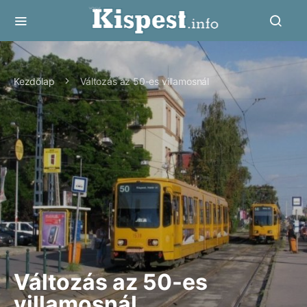
Kezdőlap
Változás az 50-es villamosnál
Változás az 50-es
villamosnál