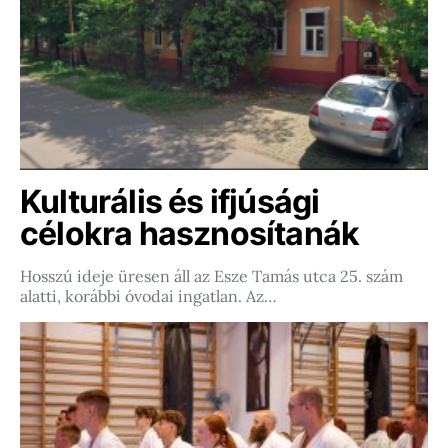
Kulturális és ifjúsági
célokra hasznosítanák
Hosszú ideje üresen áll az Esze Tamás utca 25. szám
alatti, korábbi óvodai ingatlan. Az…