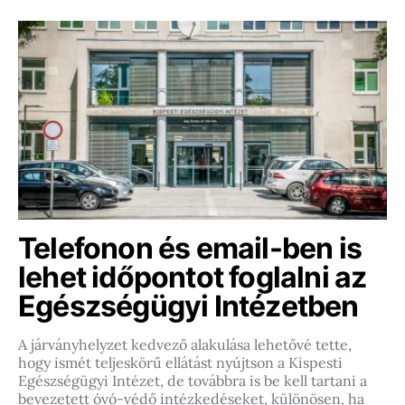
Telefonon és email-ben is
lehet időpontot foglalni az
Egészségügyi Intézetben
A járványhelyzet kedvező alakulása lehetővé tette,
hogy ismét teljeskörű ellátást nyújtson a Kispesti
Egészségügyi Intézet, de továbbra is be kell tartani a
bevezetett óvó-védő intézkedéseket, különösen, ha