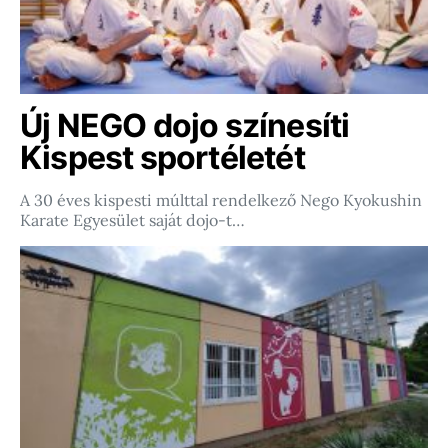
Új NEGO dojo színesíti
Kispest sportéletét
A 30 éves kispesti múlttal rendelkező Nego Kyokushin
Karate Egyesület saját dojo-t…