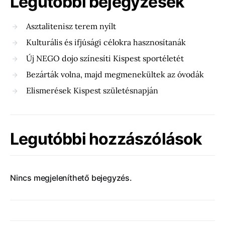
Legutóbbi bejegyzések
Asztalitenisz terem nyílt
Kulturális és ifjúsági célokra hasznosítanák
Új NEGO dojo színesíti Kispest sportéletét
Bezárták volna, majd megmenekültek az óvodák
Elismerések Kispest születésnapján
Legutóbbi hozzászólások
Nincs megjeleníthető bejegyzés.