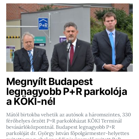
Megnyílt Budapest
legnagyobb P+R parkolója
a KÖKI-nél
Mától birtokba vehetik az autósok a háromszintes, 330
férőhelyes őrzött P+R parkolóházat KÖKI Terminál
bevásárlóközpontnál. Budapest legnagyobb P+R
parkolóját dr. György István főpolgármester-helyettes