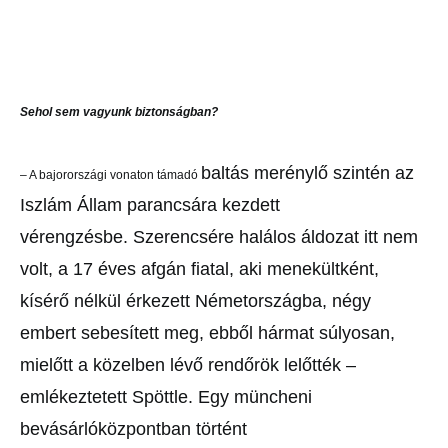
Sehol sem vagyunk biztonságban?
baltás merénylő szintén az
– A bajorországi vonaton támadó
Iszlám
Állam parancsára kezdett
vérengzésbe.
Szerencsére halálos áldozat
itt nem
volt, a 17 éves afgán fiatal,
aki menekültként,
kísérő nélkül
érkezett Németországba, négy
embert sebesített meg, ebből hármat
súlyosan,
mielőtt a közelben lévő rendőrök lelőtték –
emlékeztetett
Spöttle. Egy müncheni
bevásárlóközpontban történt