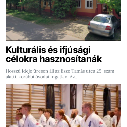
Kulturális és ifjúsági
célokra hasznosítanák
Hosszú ideje üresen áll az Esze Tamás utca 25. szám
alatti, korábbi óvodai ingatlan. Az…