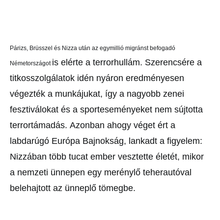
Párizs, Brüsszel és Nizza után az egymillió migránst befogadó
is elérte a terrorhullám. Szerencsére a
Németországot
titkosszolgálatok
idén nyáron eredményesen
végezték a munkájukat, így a nagyobb
zenei
fesztiválokat és a sporteseményeket nem sújtotta
terrortámadás.
Azonban ahogy véget ért a
labdarúgó Európa Bajnokság, lankadt
a figyelem:
Nizzában több tucat ember vesztette életét, mikor
a
nemzeti ünnepen egy merénylő teherautóval
belehajtott az ünneplő
tömegbe.