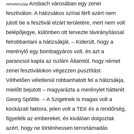
Ansbach városában egy zenei
németországi
fesztiválon. A hátizsákos szíriai
férfi azért nem
jutott be a fesztivál elzárt területére, mert nem
volt
belépőjegye, különben ott tervezte távirányítással
felrobbantani
a hátizsákját.
– Kiderült, hogy a
merénylő egy bombagyáros volt, és azt a
parancsot kapta az Iszlám Államtól,
hogy német
zenei fesztiválokon
végezzen pusztítást.
Vélhetően
véletlenül robbanhatott fel a
hátizsákja,
mielőtt bejutott – magyarázta
a merénylet hátterét
Georg
Spöttle. – A Szigetnek is magas
volt a
kockázati faktora, jelen
volt a TEK és a rendőrség,
figyelték
az embereket, és kiválóan
dolgoztak
azért, hogy ne történhessen
terrortámadás