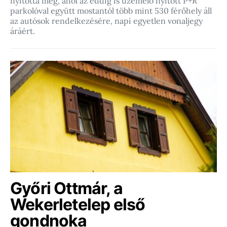
nyitotta meg, ahol az eddig is üzemelő nyitott P+R
parkolóval együtt mostantól több mint 530 férőhely áll
az autósok rendelkezésére, napi egyetlen vonaljegy
áráért.
Győri Ottmár, a
Wekerletelep első
gondnoka