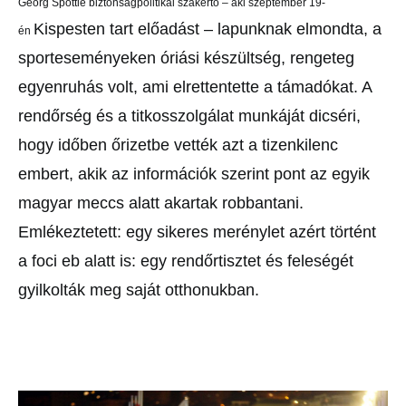
Georg Spöttle biztonságpolitikai szakértő – aki szeptember 19-
Kispesten tart előadást – lapunknak elmondta, a
én
sporteseményeken
óriási készültség, rengeteg
egyenruhás volt, ami elrettentette a
támadókat. A
rendőrség és a titkosszolgálat munkáját dicséri,
hogy
időben őrizetbe vették azt a tizenkilenc
embert, akik az információk
szerint pont az egyik
magyar meccs alatt akartak robbantani.
Emlékeztetett:
egy sikeres merénylet azért történt
a foci eb alatt is: egy
rendőrtisztet és feleségét
gyilkolták meg saját otthonukban.