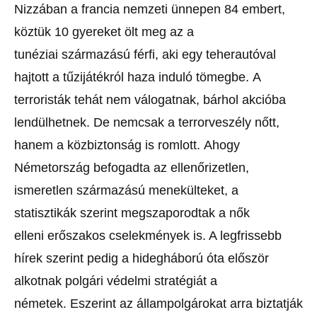
Nizzában a francia nemzeti
ünnepen 84 embert,
köztük 10 gyereket ölt meg az a
tunéziai
származású férfi, aki egy teherautóval
hajtott a tűzijátékról haza induló
tömegbe.
A
terroristák tehát nem válogatnak, bárhol akcióba
lendülhetnek.
De nemcsak a terrorveszély nőtt,
hanem a közbiztonság is romlott.
Ahogy
Németország befogadta az ellenőrizetlen,
ismeretlen származású
menekülteket, a
statisztikák szerint megszaporodtak a nők
elleni
erőszakos cselekmények is. A legfrissebb
hírek szerint pedig a
hidegháború óta először
alkotnak polgári védelmi stratégiát a
németek.
Eszerint az állampolgárokat arra biztatják