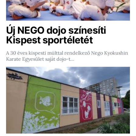
Új NEGO dojo színesíti
Kispest sportéletét
A 30 éves kispesti múlttal rendelkező Nego Kyokushin
Karate Egyesület saját dojo-t…