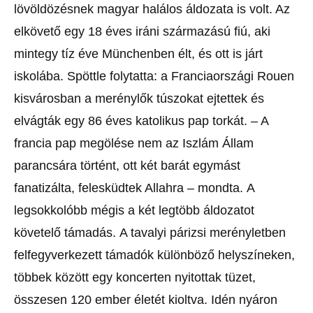
lövöldözésnek
magyar halálos áldozata is volt. Az
elkövető egy 18 éves iráni származású
fiú, aki
mintegy tíz éve Münchenben élt, és ott is járt
iskolába.
Spöttle folytatta: a Franciaországi Rouen
kisvárosban a merénylők
túszokat ejtettek és
elvágták egy 86 éves katolikus pap torkát.
– A
francia pap megölése nem az Iszlám Állam
parancsára történt,
ott két barát egymást
fanatizálta, felesküdtek Allahra – mondta.
A
legsokkolóbb mégis a két legtöbb áldozatot
követelő támadás.
A tavalyi párizsi merényletben
felfegyverkezett támadók különböző
helyszíneken,
többek között egy koncerten nyitottak tüzet,
összesen
120 ember életét kioltva. Idén nyáron