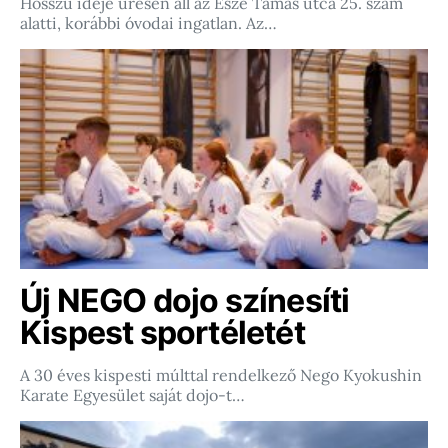
Hosszú ideje üresen áll az Esze Tamás utca 25. szám
alatti, korábbi óvodai ingatlan. Az…
Új NEGO dojo színesíti
Kispest sportéletét
A 30 éves kispesti múlttal rendelkező Nego Kyokushin
Karate Egyesület saját dojo-t…