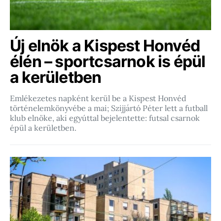
Új elnök a Kispest Honvéd
élén – sportcsarnok is épül
a kerületben
Emlékezetes napként kerül be a Kispest Honvéd
történelemkönyvébe a mai; Szijjártó Péter lett a futball
klub elnöke, aki egyúttal bejelentette: futsal csarnok
épül a kerületben.