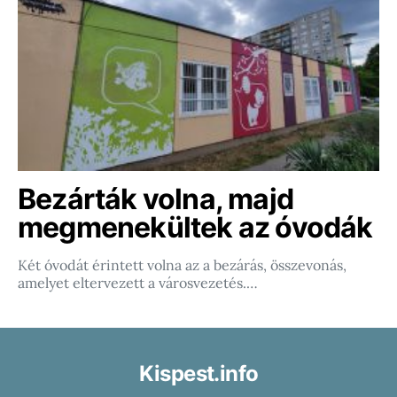
Bezárták volna, majd
megmenekültek az óvodák
Két óvodát érintett volna az a bezárás, összevonás,
amelyet eltervezett a városvezetés.…
Kispest.info