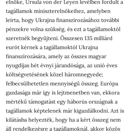
elnöke, Ursula von der Leyen levélben fordult a
tagállamok miniszterelnökeihez, amelyben
leírta, hogy Ukrajna finanszírozásához további
pénzekre volna szükség, és ezt a tagállamoktól
szeretnék begyűjteni. Összesen 135 milliárd
eurót kérnek a tagállamoktól Ukrajna
finanszírozására, amely az összes magyar
nyugdíjas hét évnyi járandósága, az unió éves
költségvetésének közel háromnegyede;
felbecsülhetetlen mennyiségű összeg. Európa
gazdasága már így is lejtmenetben van, ekkora
mértékű támogatást egy háborús országnak a
tagállamok képtelenek már kigazdálkodni. Azt is
kilátásba helyezték, hogy ha a kért összeg nem
áll rendelkezésre a tagállamoknál, akkor közös