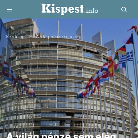
Kezdőlap
A világ pénze sem elég…
A világ pénze sem elég…