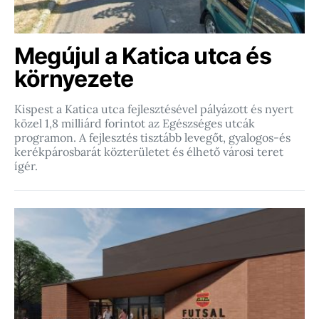
Megújul a Katica utca és
környezete
Kispest a Katica utca fejlesztésével pályázott és nyert
közel 1,8 milliárd forintot az Egészséges utcák
programon. A fejlesztés tisztább levegőt, gyalogos-és
kerékpárosbarát közterületet és élhető városi teret
ígér.