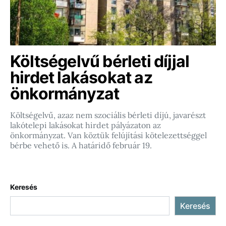
Költségelvű bérleti díjjal
hirdet lakásokat az
önkormányzat
Költségelvű, azaz nem szociális bérleti díjú, javarészt
lakótelepi lakásokat hirdet pályázaton az
önkormányzat. Van köztük felújítási kötelezettséggel
bérbe vehető is. A határidő február 19.
Keresés
Keresés