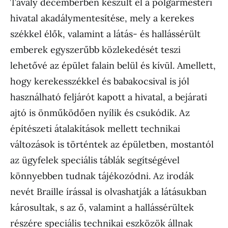
Tavaly decemberben készült el a polgármesteri
hivatal akadálymentesítése, mely a kerekes
székkel élők, valamint a látás- és hallássérült
emberek egyszerűbb közlekedését teszi
lehetővé az épület falain belül és kívül. Amellett,
hogy kerekesszékkel és babakocsival is jól
használható feljárót kapott a hivatal, a bejárati
ajtó is önműködően nyílik és csukódik. Az
építészeti átalakítások mellett technikai
változások is történtek az épületben, mostantól
az ügyfelek speciális táblák segítségével
könnyebben tudnak tájékozódni. Az irodák
nevét Braille írással is olvashatják a látásukban
károsultak, s az ő, valamint a hallássérültek
részére speciális technikai eszközök állnak