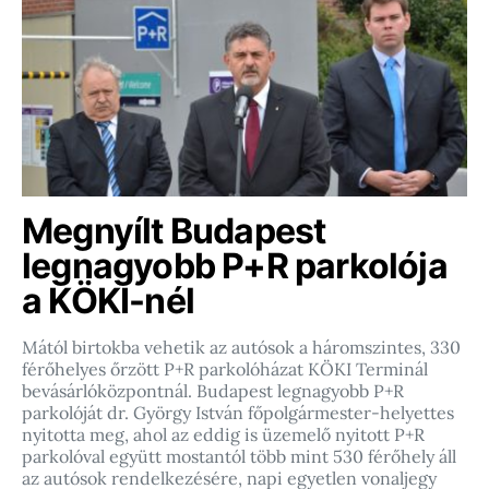
Megnyílt Budapest
legnagyobb P+R parkolója
a KÖKI-nél
Mától birtokba vehetik az autósok a háromszintes, 330
férőhelyes őrzött P+R parkolóházat KÖKI Terminál
bevásárlóközpontnál. Budapest legnagyobb P+R
parkolóját dr. György István főpolgármester-helyettes
nyitotta meg, ahol az eddig is üzemelő nyitott P+R
parkolóval együtt mostantól több mint 530 férőhely áll
az autósok rendelkezésére, napi egyetlen vonaljegy