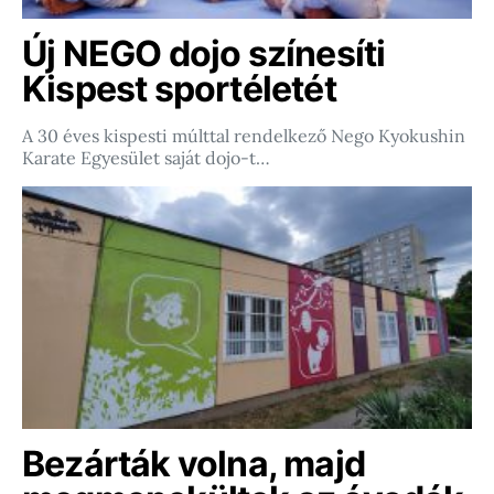
Új NEGO dojo színesíti
Kispest sportéletét
A 30 éves kispesti múlttal rendelkező Nego Kyokushin
Karate Egyesület saját dojo-t…
Bezárták volna, majd