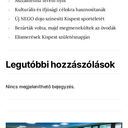
Asztalitenisz terem nyílt
Kulturális és ifjúsági célokra hasznosítanák
Új NEGO dojo színesíti Kispest sportéletét
Bezárták volna, majd megmenekültek az óvodák
Elismerések Kispest születésnapján
Legutóbbi hozzászólások
Nincs megjeleníthető bejegyzés.