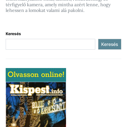
térfigyelő kamera, amely mintha azért lenne, hogy
lehessen a lomokat valami alá pakolni.
Keresés
Keresés