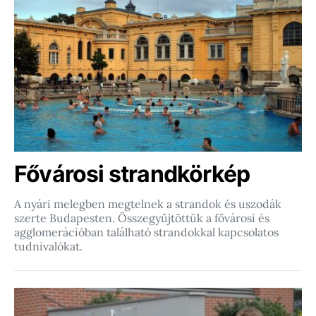
Fővárosi strandkörkép
A nyári melegben megtelnek a strandok és uszodák
szerte Budapesten. Összegyűjtöttük a fővárosi és
agglomerációban található strandokkal kapcsolatos
tudnivalókat.