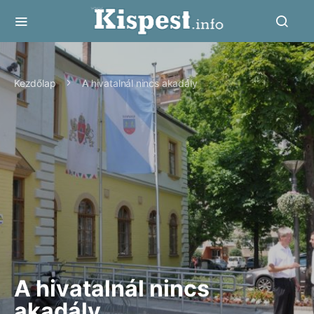
Kezdőlap
A hivatalnál nincs akadály
A hivatalnál nincs
akadály