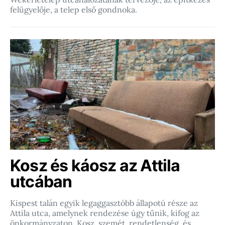
felügyelője, a telep első gondnoka.
Kosz és káosz az Attila
utcában
Kispest talán egyik legaggasztóbb állapotú része az
Attila utca, amelynek rendezése úgy tűnik, kifog az
önkormányzaton. Kosz, szemét, rendetlenség, és