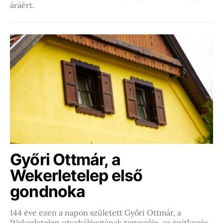
áráért.
Győri Ottmár, a
Wekerletelep első
gondnoka
144 éve ezen a napon született Győri Ottmár, a
Wekerletelep utcahálózatának tervezője, az építkezés