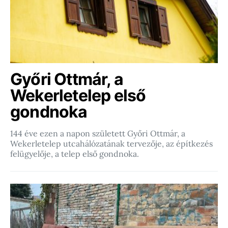
Győri Ottmár, a
Wekerletelep első
gondnoka
144 éve ezen a napon született Győri Ottmár, a
Wekerletelep utcahálózatának tervezője, az építkezés
felügyelője, a telep első gondnoka.