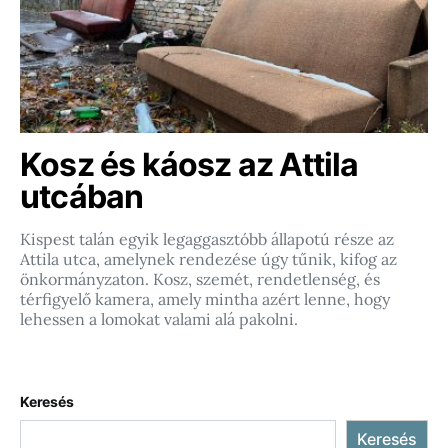
Kosz és káosz az Attila
utcában
Kispest talán egyik legaggasztóbb állapotú része az
Attila utca, amelynek rendezése úgy tűnik, kifog az
önkormányzaton. Kosz, szemét, rendetlenség, és
térfigyelő kamera, amely mintha azért lenne, hogy
lehessen a lomokat valami alá pakolni.
Keresés
Keresés