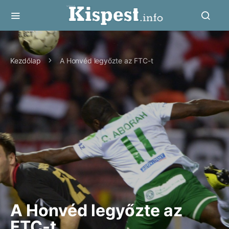
Kezdőlap
A Honvéd legyőzte az FTC-t
A Honvéd legyőzte az
FTC-t