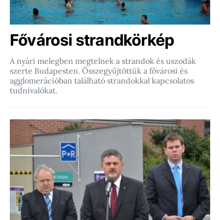
Fővárosi strandkörkép
A nyári melegben megtelnek a strandok és uszodák
szerte Budapesten. Összegyűjtöttük a fővárosi és
agglomerációban található strandokkal kapcsolatos
tudnivalókat.