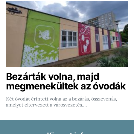
Bezárták volna, majd
megmenekültek az óvodák
Két óvodát érintett volna az a bezárás, összevonás,
amelyet eltervezett a városvezetés.…