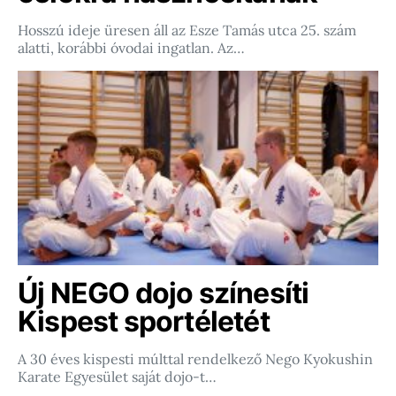
Hosszú ideje üresen áll az Esze Tamás utca 25. szám
alatti, korábbi óvodai ingatlan. Az…
Új NEGO dojo színesíti
Kispest sportéletét
A 30 éves kispesti múlttal rendelkező Nego Kyokushin
Karate Egyesület saját dojo-t…