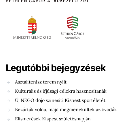
BETHLEN GÁBOR ALAPKEZELŐ ZRT.
Legutóbbi bejegyzések
Asztalitenisz terem nyílt
Kulturális és ifjúsági célokra hasznosítanák
Új NEGO dojo színesíti Kispest sportéletét
Bezárták volna, majd megmenekültek az óvodák
Elismerések Kispest születésnapján