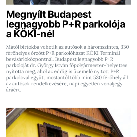
Megnyílt Budapest
legnagyobb P+R parkolója
a KÖKI-nél
Mától birtokba vehetik az autósok a háromszintes, 330
férőhelyes őrzött P+R parkolóházat KÖKI Terminál
bevásárlóközpontnál. Budapest legnagyobb P+R
parkolóját dr. György István főpolgármester-helyettes
nyitotta meg, ahol az eddig is üzemelő nyitott P+R
parkolóval együtt mostantól több mint 530 férőhely áll
az autósok rendelkezésére, napi egyetlen vonaljegy
áráért.