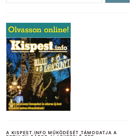
A KISPEST.INFO MŰKÖDÉSÉT TÁMOGATJA A