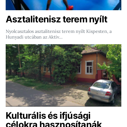
Asztalitenisz terem nyílt
Nyolcasztalos asztalitenisz terem nyílt Kispesten, a
Hunyadi utcában az Aktív…
Kulturális és ifjúsági
célokra hasznosítanák