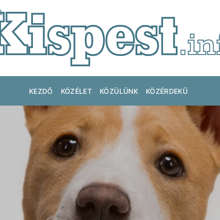
KEZDŐ
KÖZÉLET
KÖZÜLÜNK
KÖZÉRDEKŰ