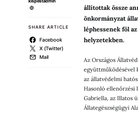
kispestadmin
állítottak össze 
önkormányzat áll
SHARE ARTICLE
léphessenek föl az
helyzetekben.
Facebook
X (Twitter)
Mail
Az Országos Állatvéd
együttműködésével ké
az állatvédelmi ható
Hasonló ellenőrzési 
Gabriella, az Illatos
Állategészségügyi A