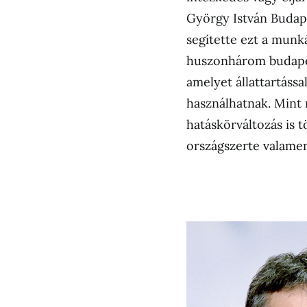
György István Budap
segítette ezt a munká
huszonhárom budapesti
amelyet állattartássa
használhatnak. Mint 
hatáskörváltozás is 
országszerte valamenn