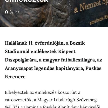
Halálának 11. évfordulóján, a Bozsik
Stadionnál emlékeztek Kispest
Díszpolgárára, a magyar futballcsillagra, az
Aranycsapat legendás kapitányára, Puskás
Ferencre.
Elhelyezték az emlékezés koszorúit a
városvezetők, a Magyar Labdarúgó Szövetség
(MLSZ), valamint a Puskás Alapítvány képviselői