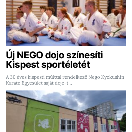
Új NEGO dojo színesíti
Kispest sportéletét
A 30 éves kispesti múlttal rendelkező Nego Kyokushin
Karate Egyesület saját dojo-t…