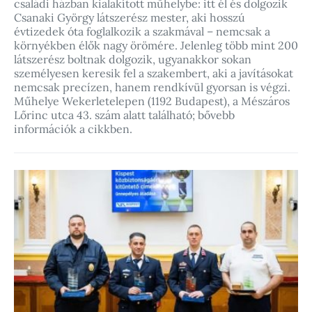
családi házban kialakított műhelybe: itt él és dolgozik
Csanaki György látszerész mester, aki hosszú
évtizedek óta foglalkozik a szakmával – nemcsak a
környékben élők nagy örömére. Jelenleg több mint 200
látszerész boltnak dolgozik, ugyanakkor sokan
személyesen keresik fel a szakembert, aki a javításokat
nemcsak precízen, hanem rendkívül gyorsan is végzi.
Műhelye Wekerletelepen (1192 Budapest), a Mészáros
Lőrinc utca 43. szám alatt található; bővebb
információk a cikkben.