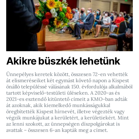
Akikre büszkék lehetünk
Ünnepélyes keretek között, összesen 72-en vehették
át elismeréseiket két egymást követő napon a Kispest
önálló településsé válásának 150. évfordulója alkalmából
tartott képviselő-testületi üléseken. A 2020-as és
2021-es esztendő kitüntető címeit a KMO-ban adták
át azoknak, akik kiemelkedő munkásságukkal
öregbítették Kispest hírnevét, illetve végezték vagy
végzik munkájukat a kerületért, a kerületiekért. Mint
az lenni szokott, az ünnepségen díszpolgárokat is
avattak – összesen 6-an kapták meg a címet.