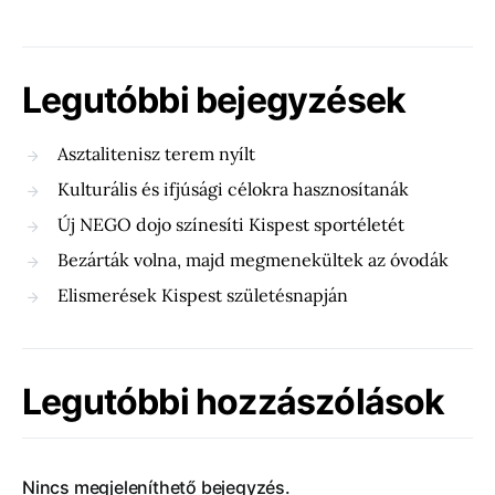
Legutóbbi bejegyzések
Asztalitenisz terem nyílt
Kulturális és ifjúsági célokra hasznosítanák
Új NEGO dojo színesíti Kispest sportéletét
Bezárták volna, majd megmenekültek az óvodák
Elismerések Kispest születésnapján
Legutóbbi hozzászólások
Nincs megjeleníthető bejegyzés.