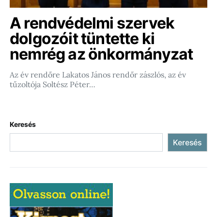
A rendvédelmi szervek
dolgozóit tüntette ki
nemrég az önkormányzat
Az év rendőre Lakatos János rendőr zászlós, az év
tűzoltója Soltész Péter…
Keresés
Keresés