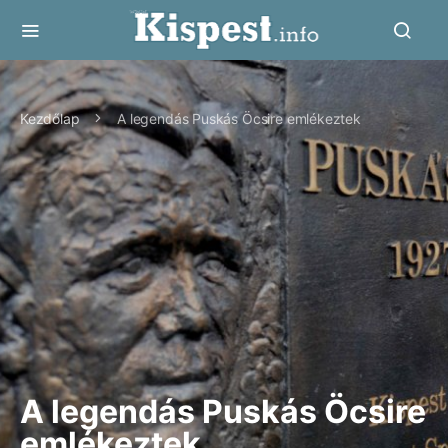
Kezdőlap
A legendás Puskás Öcsire emlékeztek
A legendás Puskás Öcsire
emlékeztek