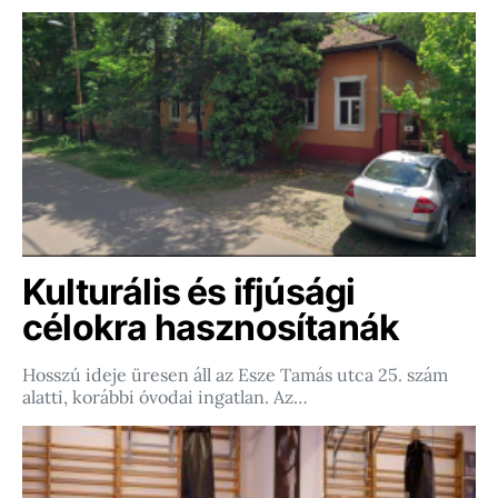
Kulturális és ifjúsági
célokra hasznosítanák
Hosszú ideje üresen áll az Esze Tamás utca 25. szám
alatti, korábbi óvodai ingatlan. Az…