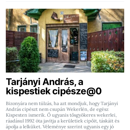
Tarjányi András, a
kispestiek cipésze@0
Bizonyára nem túlzás, ha azt mondjuk, hogy Tarjányi
András cipészt nem csupán Wekerlén, de egész
Kispesten ismerik. Ő ugyanis tősgyökeres wekerlei,
ráadásul 1992 óta javítja a kerületiek cipőit, táskáit és
ápolja a lelküket. Véleménye szerint ugyanis egy jó