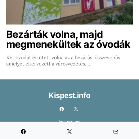
Bezárták volna, majd
megmenekültek az óvodák
Két óvodát érintett volna az a bezárás, összevonás,
amelyet eltervezett a városvezetés.…
Kispest.info
Impresszum