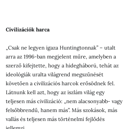
Civiliz
áci
ók harca
„Csak ne legyen igaza Huntingtonnak” – utalt
arra az 1996-ban megjelent műre, amelyben a
szerző kifejtette, hogy a hidegháború, tehát az
ideológiák uralta világrend megszűnését
követően a civilizációs harcok erősödnek fel.
Látnunk kell azt, hogy az iszlám világ egy
teljesen más civilizáció: „nem alacsonyabb- vagy
felsőbbrendű, hanem más”. Más szokások, más
vallás és teljesen más történelmi fejlődés
jellemzi.