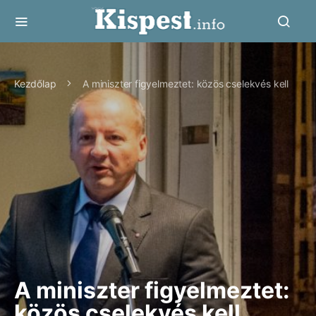
Kezdőlap
A miniszter figyelmeztet: közös cselekvés kell
A miniszter figyelmeztet:
közös cselekvés kell