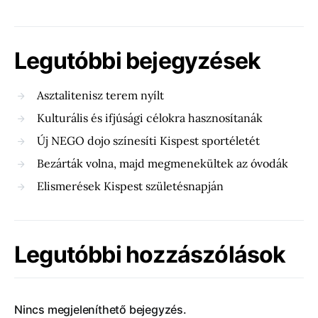
Legutóbbi bejegyzések
Asztalitenisz terem nyílt
Kulturális és ifjúsági célokra hasznosítanák
Új NEGO dojo színesíti Kispest sportéletét
Bezárták volna, majd megmenekültek az óvodák
Elismerések Kispest születésnapján
Legutóbbi hozzászólások
Nincs megjeleníthető bejegyzés.