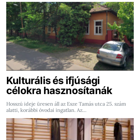
Kulturális és ifjúsági
célokra hasznosítanák
Hosszú ideje üresen áll az Esze Tamás utca 25. szám
alatti, korábbi óvodai ingatlan. Az…