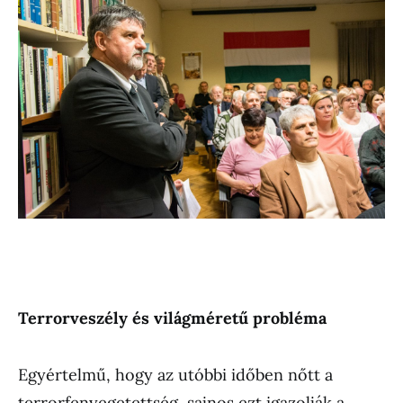
Terrorvesz
ély
és vil
ágm
éret
ű probl
éma
Egyértelmű, hogy az utóbbi időben nőtt a
terrorfenyegetettség, sajnos ezt igazolják a