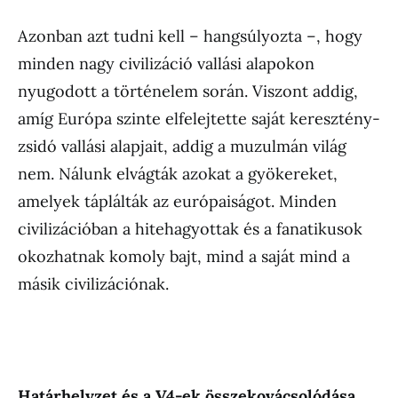
Azonban azt tudni kell – hangsúlyozta –, hogy
minden nagy civilizáció vallási alapokon
nyugodott a történelem során. Viszont addig,
amíg Európa szinte elfelejtette saját keresztény-
zsidó vallási alapjait, addig a muzulmán világ
nem. Nálunk elvágták azokat a gyökereket,
amelyek táplálták az európaiságot. Minden
civilizációban a hitehagyottak és a fanatikusok
okozhatnak komoly bajt, mind a saját mind a
másik civilizációnak.
Hat
árhelyzet
és a V4-ek
összekov
ácsol
ód
ása