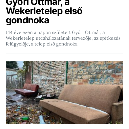
Győri Ottmár, a
Wekerletelep első
gondnoka
144 éve ezen a napon született Győri Ottmár, a
Wekerletelep utcahálózatának tervezője, az építkezés
felügyelője, a telep első gondnoka.