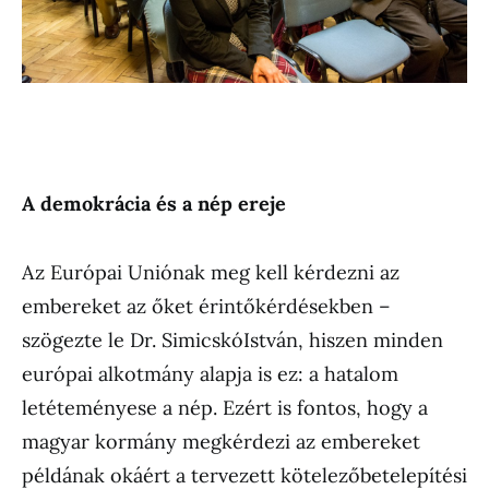
A demokr
ácia
és a n
ép ereje
Az Európai Uniónak meg kell kérdezni az
embereket az őket érintőkérdésekben –
szögezte le Dr. SimicskóIstván, hiszen minden
európai alkotmány alapja is ez: a hatalom
letéteményese a nép. Ezért is fontos, hogy a
magyar kormány megkérdezi az embereket
példának okáért a tervezett kötelezőbetelepítési