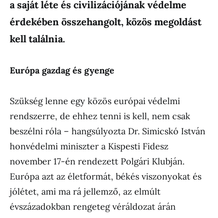
a saját léte és civilizációjának védelme
érdekében összehangolt, közös megoldást
kell találnia.
Eur
ópa gazdag
és gyenge
Szükség lenne egy közös európai védelmi
rendszerre, de ehhez tenni is kell, nem csak
beszélni róla – hangsúlyozta Dr. Simicskó István
honvédelmi miniszter a Kispesti Fidesz
november 17-én rendezett Polgári Klubján.
Európa azt az életformát, békés viszonyokat és
jólétet, ami ma rá jellemző, az elmúlt
évszázadokban rengeteg véráldozat árán