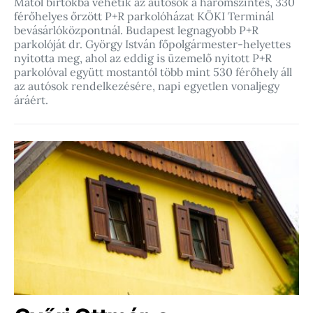
Mától birtokba vehetik az autósok a háromszintes, 330
férőhelyes őrzött P+R parkolóházat KÖKI Terminál
bevásárlóközpontnál. Budapest legnagyobb P+R
parkolóját dr. György István főpolgármester-helyettes
nyitotta meg, ahol az eddig is üzemelő nyitott P+R
parkolóval együtt mostantól több mint 530 férőhely áll
az autósok rendelkezésére, napi egyetlen vonaljegy
áráért.