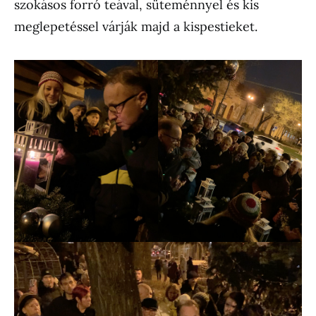
szokásos forró teával, süteménnyel és kis
meglepetéssel várják majd a kispestieket.