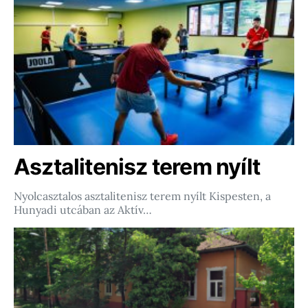
Asztalitenisz terem nyílt
Nyolcasztalos asztalitenisz terem nyílt Kispesten, a
Hunyadi utcában az Aktív…