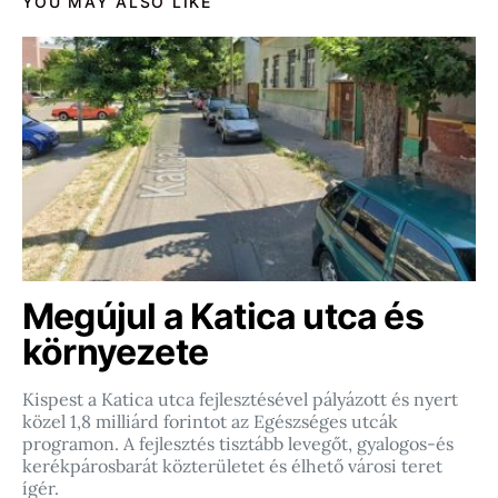
YOU MAY ALSO LIKE
Megújul a Katica utca és
környezete
Kispest a Katica utca fejlesztésével pályázott és nyert
közel 1,8 milliárd forintot az Egészséges utcák
programon. A fejlesztés tisztább levegőt, gyalogos-és
kerékpárosbarát közterületet és élhető városi teret
ígér.