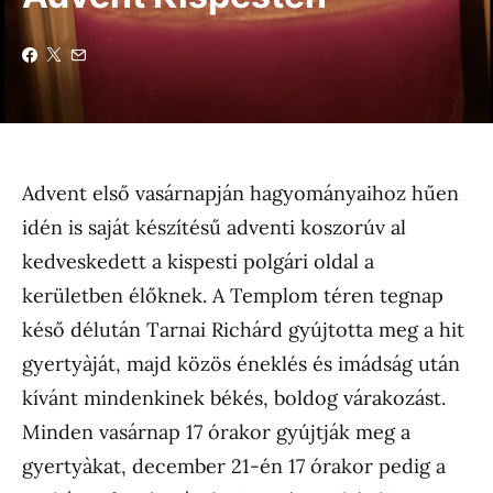
Advent első vasárnapján hagyományaihoz hűen
idén is saját készítésű adventi koszorúv al
kedveskedett a kispesti polgári oldal a
kerületben élőknek. A Templom téren tegnap
késő délután Tarnai Richárd gyújtotta meg a hit
gyertyàját, majd közös éneklés és imádság után
kívánt mindenkinek békés, boldog várakozást.
Minden vasárnap 17 órakor gyújtják meg a
gyertyàkat, december 21-én 17 órakor pedig a