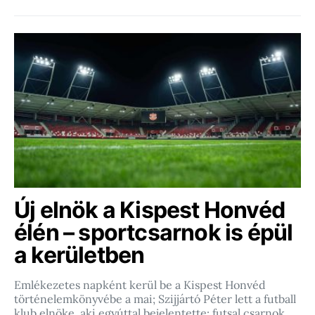
Új elnök a Kispest Honvéd
élén – sportcsarnok is épül
a kerületben
Emlékezetes napként kerül be a Kispest Honvéd
történelemkönyvébe a mai; Szijjártó Péter lett a futball
klub elnöke, aki egyúttal bejelentette: futsal csarnok