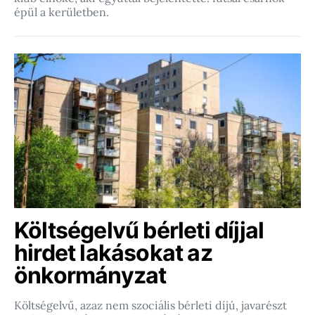
épül a kerületben.
Költségelvű bérleti díjjal
hirdet lakásokat az
önkormányzat
Költségelvű, azaz nem szociális bérleti díjú, javarészt