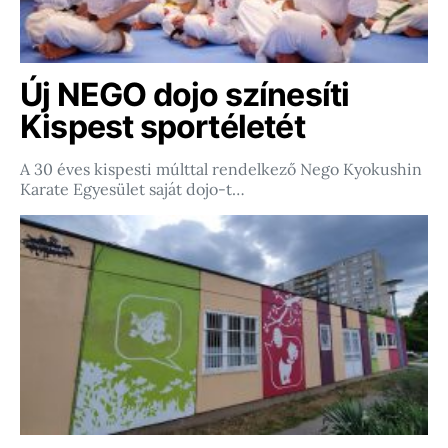
Új NEGO dojo színesíti
Kispest sportéletét
A 30 éves kispesti múlttal rendelkező Nego Kyokushin
Karate Egyesület saját dojo-t…