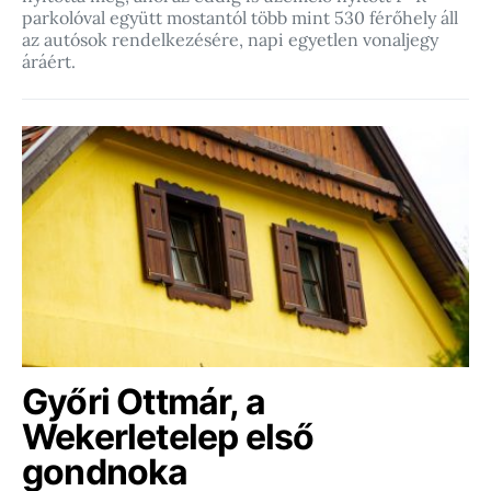
parkolóval együtt mostantól több mint 530 férőhely áll
az autósok rendelkezésére, napi egyetlen vonaljegy
áráért.
Győri Ottmár, a
Wekerletelep első
gondnoka