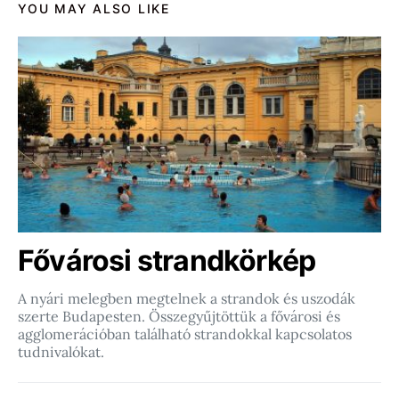
YOU MAY ALSO LIKE
Fővárosi strandkörkép
A nyári melegben megtelnek a strandok és uszodák
szerte Budapesten. Összegyűjtöttük a fővárosi és
agglomerációban található strandokkal kapcsolatos
tudnivalókat.