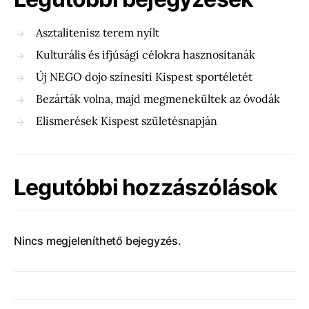
Asztalitenisz terem nyílt
Kulturális és ifjúsági célokra hasznosítanák
Új NEGO dojo színesíti Kispest sportéletét
Bezárták volna, majd megmenekültek az óvodák
Elismerések Kispest születésnapján
Legutóbbi hozzászólások
Nincs megjeleníthető bejegyzés.