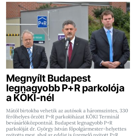
Megnyílt Budapest
legnagyobb P+R parkolója
a KÖKI-nél
Mától birtokba vehetik az autósok a háromszintes, 330
férőhelyes őrzött P+R parkolóházat KÖKI Terminál
bevásárlóközpontnál. Budapest legnagyobb P+R
parkolóját dr. György István főpolgármester-helyettes
nyitotta meg, ahol az eddig is üzemelő nyitott P+R