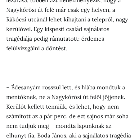
lezárása, többen azt nehezményezik, hogy a
Nagykőrösi út felé már csak egy helyen, a
Rákóczi utcánál lehet kihajtani a telepről, nagy
kerülővel. Egy kispesti család sajnálatos
tragédiája pedig rámutatott: érdemes
felülvizsgálni a döntést.
– Édesanyám rosszul lett, és hiába mondtuk a
mentőknek, ne a Nagykőrösi út felől jöjjenek.
Kerülőt kellett tenniük, és lehet, hogy nem
számított az a pár perc, de ezt sajnos már soha
nem tudjuk meg – mondta lapunknak az
elhunyt fia, Boda János, aki a sajnálatos tragédia