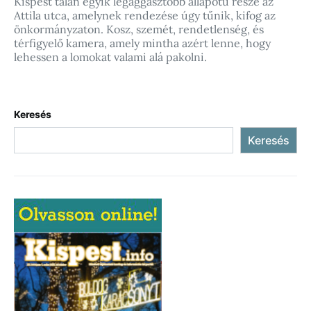
Kispest talán egyik legaggasztóbb állapotú része az
Attila utca, amelynek rendezése úgy tűnik, kifog az
önkormányzaton. Kosz, szemét, rendetlenség, és
térfigyelő kamera, amely mintha azért lenne, hogy
lehessen a lomokat valami alá pakolni.
Keresés
Keresés