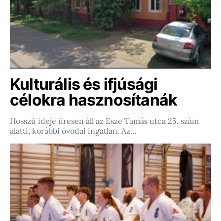
Kulturális és ifjúsági
célokra hasznosítanák
Hosszú ideje üresen áll az Esze Tamás utca 25. szám
alatti, korábbi óvodai ingatlan. Az…