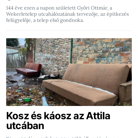
144 éve ezen a napon született Győri Ottmár, a
Wekerletelep utcahálózatának tervezője, az építkezés
felügyelője, a telep első gondnoka.
Kosz és káosz az Attila
utcában