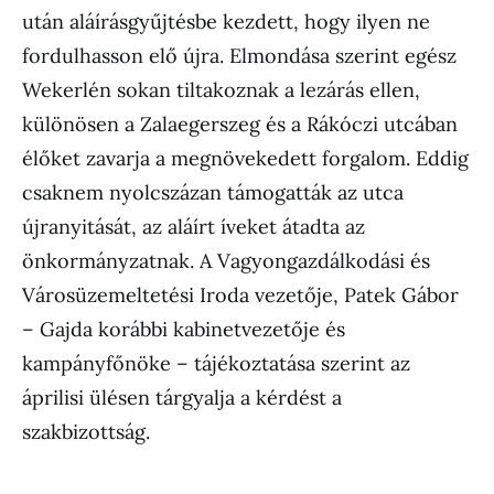
után aláírásgyűjtésbe kezdett, hogy ilyen ne
fordulhasson elő újra. Elmondása szerint egész
Wekerlén sokan tiltakoznak a lezárás ellen,
különösen a Zalaegerszeg és a Rákóczi utcában
élőket zavarja a megnövekedett forgalom. Eddig
csaknem nyolcszázan támogatták az utca
újranyitását, az aláírt íveket átadta az
önkormányzatnak. A Vagyongazdálkodási és
Városüzemeltetési Iroda vezetője, Patek Gábor
– Gajda korábbi kabinetvezetője és
kampányfőnöke – tájékoztatása szerint az
áprilisi ülésen tárgyalja a kérdést a
szakbizottság.