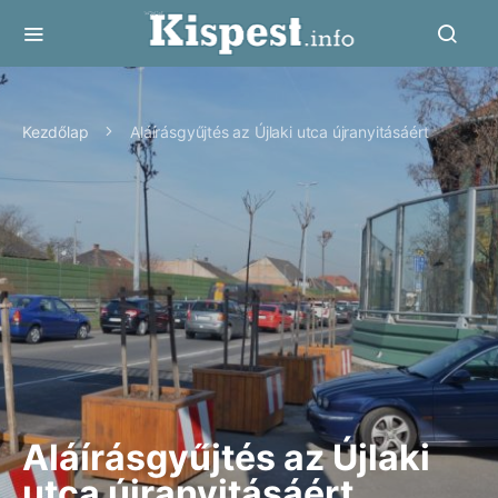
Kezdőlap
Aláírásgyűjtés az Újlaki utca újranyitásáért
Aláírásgyűjtés az Újlaki
utca újranyitásáért