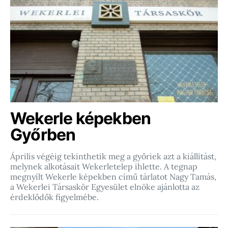
Wekerle képekben
Győrben
Április végéig tekinthetik meg a győriek azt a kiállítást,
melynek alkotásait Wekerletelep ihlette. A tegnap
megnyílt Wekerle képekben című tárlatot Nagy Tamás,
a Wekerlei Társaskör Egyesület elnöke ajánlotta az
érdeklődők figyelmébe.