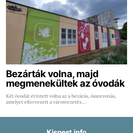
Bezárták volna, majd
megmenekültek az óvodák
Két óvodát érintett volna az a bezárás, összevonás,
amelyet eltervezett a városvezetés.…
Kispest.info