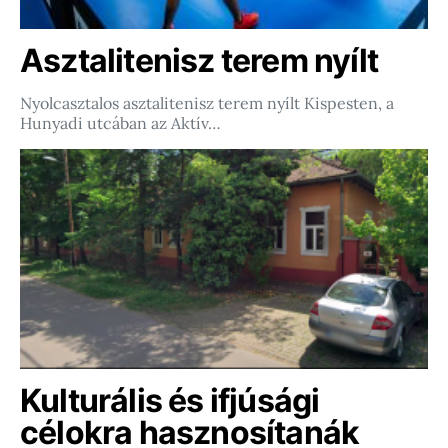
Asztalitenisz terem nyílt
Nyolcasztalos asztalitenisz terem nyílt Kispesten, a
Hunyadi utcában az Aktív…
Kulturális és ifjúsági
célokra hasznosítanák