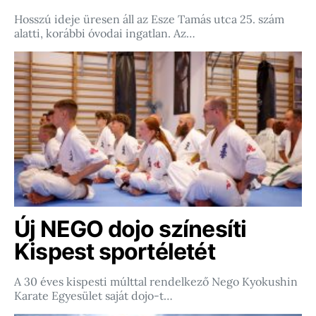
Hosszú ideje üresen áll az Esze Tamás utca 25. szám
alatti, korábbi óvodai ingatlan. Az…
Új NEGO dojo színesíti
Kispest sportéletét
A 30 éves kispesti múlttal rendelkező Nego Kyokushin
Karate Egyesület saját dojo-t…