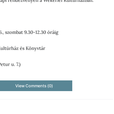
napi rendezvényen a Wekerlei Kultúrházban.
6., szombat 9.30-12.30 óráig
ultúrház és Könyvtár
etur u. 7.)
View Comments (0)