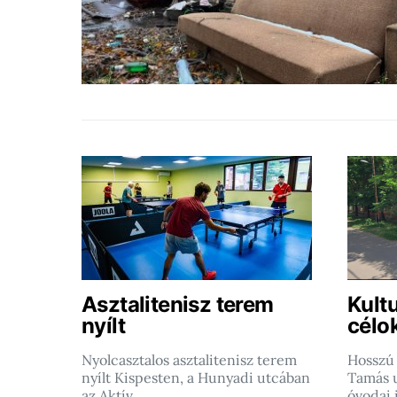
Asztalitenisz terem
Kultu
nyílt
célo
Nyolcasztalos asztalitenisz terem
Hosszú 
nyílt Kispesten, a Hunyadi utcában
Tamás u
az Aktív…
óvodai 