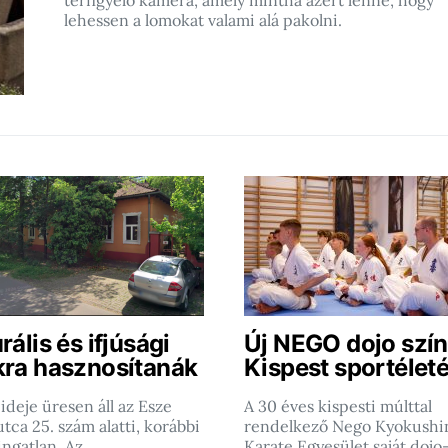
térfigyelő kamera, amely mintha azért lenne, hogy
lehessen a lomokat valami alá pakolni.
rális és ifjúsági
Új NEGO dojo szín
kra hasznosítanák
Kispest sportéleté
ideje üresen áll az Esze
A 30 éves kispesti múlttal
tca 25. szám alatti, korábbi
rendelkező Nego Kyokushi
ingatlan. Az…
Karate Egyesület saját dojo