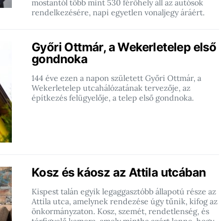
mostantól több mint 530 férőhely áll az autósok
rendelkezésére, napi egyetlen vonaljegy áráért.
Győri Ottmár, a Wekerletelep első
gondnoka
144 éve ezen a napon született Győri Ottmár, a
Wekerletelep utcahálózatának tervezője, az
építkezés felügyelője, a telep első gondnoka.
Kosz és káosz az Attila utcában
Kispest talán egyik legaggasztóbb állapotú része az
Attila utca, amelynek rendezése úgy tűnik, kifog az
önkormányzaton. Kosz, szemét, rendetlenség, és