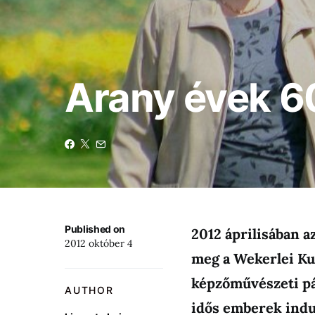
Arany évek 6
Published on
2012 áprilisában a
2012 október 4
meg a Wekerlei K
képzőművészeti pál
AUTHOR
idős emberek indul