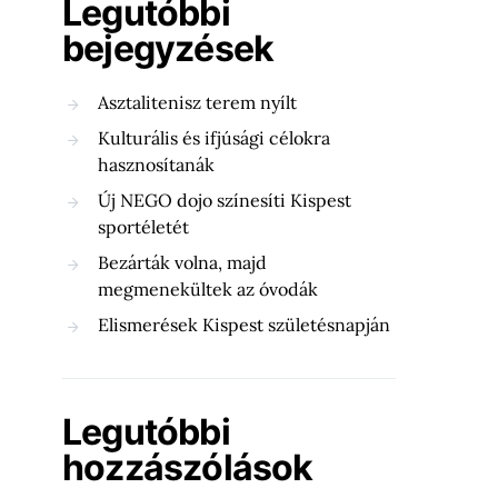
Legutóbbi
bejegyzések
Asztalitenisz terem nyílt
Kulturális és ifjúsági célokra
hasznosítanák
Új NEGO dojo színesíti Kispest
sportéletét
Bezárták volna, majd
megmenekültek az óvodák
Elismerések Kispest születésnapján
Legutóbbi
hozzászólások