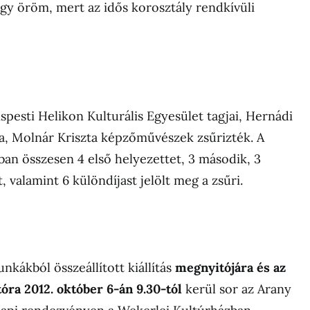
agy öröm, mert az idős korosztály rendkívüli
spesti Helikon Kulturális Egyesület tagjai, Hernádi
ia, Molnár Kriszta képzőművészek zsűrizték. A
an összesen 4 első helyezettet, 3 második, 3
 valamint 6 különdíjast jelölt meg a zsűri.
nkákból összeállított kiállítás
megnyitójára és az
tóra
2012. október 6-án 9.30-tól
kerül sor az Arany