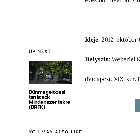
évek 60+ nevű idős 
Ideje
: 2012. október 
UP NEXT
Helyszín:
Wekerlei K
(Budapest, XIX. ker. P
Bűnmegelőzési
tanácsok
Mindenszentekre
(BRFK)
YOU MAY ALSO LIKE