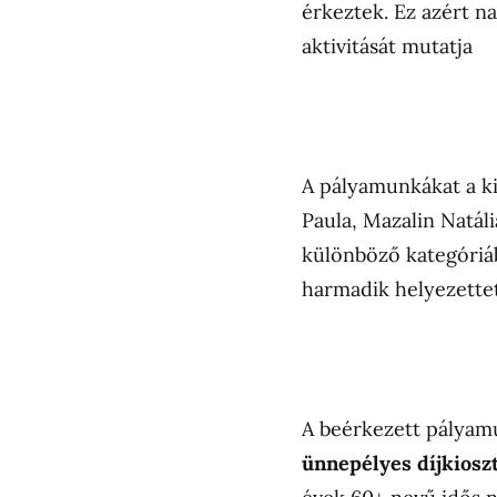
érkeztek. Ez azért n
aktivitását mutatja
A pályamunkákat a ki
Paula, Mazalin Natál
különböző kategóriáb
harmadik helyezettet,
A beérkezett pályamu
ünnepélyes díjkiosz