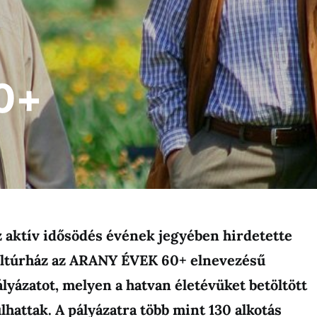
0+
z aktív idősödés évének jegyében hirdetette
ultúrház az ARANY ÉVEK 60+ elnevezésű
yázatot, melyen a hatvan életévüket betöltött
hattak. A pályázatra több mint 130 alkotás