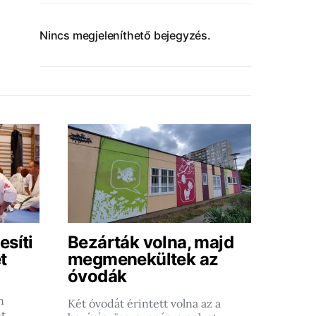
Nincs megjeleníthető bejegyzés.
esíti
Bezárták volna, majd
t
megmenekültek az
óvodák
n
Két óvodát érintett volna az a
-t…