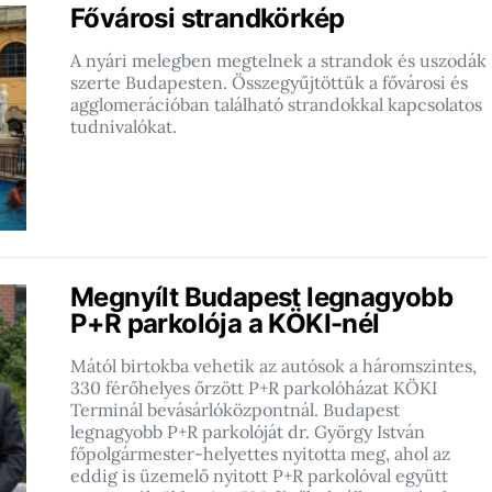
Fővárosi strandkörkép
A nyári melegben megtelnek a strandok és uszodák
szerte Budapesten. Összegyűjtöttük a fővárosi és
agglomerációban található strandokkal kapcsolatos
tudnivalókat.
Megnyílt Budapest legnagyobb
P+R parkolója a KÖKI-nél
Mától birtokba vehetik az autósok a háromszintes,
330 férőhelyes őrzött P+R parkolóházat KÖKI
Terminál bevásárlóközpontnál. Budapest
legnagyobb P+R parkolóját dr. György István
főpolgármester-helyettes nyitotta meg, ahol az
eddig is üzemelő nyitott P+R parkolóval együtt