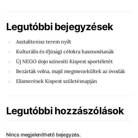
Legutóbbi bejegyzések
Asztalitenisz terem nyílt
Kulturális és ifjúsági célokra hasznosítanák
Új NEGO dojo színesíti Kispest sportéletét
Bezárták volna, majd megmenekültek az óvodák
Elismerések Kispest születésnapján
Legutóbbi hozzászólások
Nincs megjeleníthető bejegyzés.