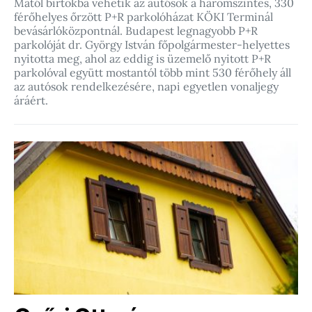
Mától birtokba vehetik az autósok a háromszintes, 330
férőhelyes őrzött P+R parkolóházat KÖKI Terminál
bevásárlóközpontnál. Budapest legnagyobb P+R
parkolóját dr. György István főpolgármester-helyettes
nyitotta meg, ahol az eddig is üzemelő nyitott P+R
parkolóval együtt mostantól több mint 530 férőhely áll
az autósok rendelkezésére, napi egyetlen vonaljegy
áráért.