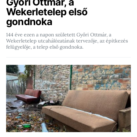
Győri Ottmár, a
Wekerletelep első
gondnoka
144 éve ezen a napon született Győri Ottmár, a
Wekerletelep utcahálózatának tervezője, az építkezés
felügyelője, a telep első gondnoka.