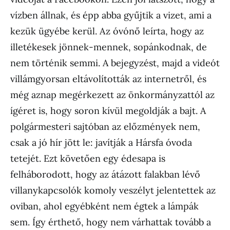
vízben állnak, és épp abba gyűjtik a vizet, ami a
kezük ügyébe kerül. Az óvónő leírta, hogy az
illetékesek jönnek-mennek, sopánkodnak, de
nem történik semmi. A bejegyzést, majd a videót
villámgyorsan eltávolították az internetről, és
még aznap megérkezett az önkormányzattól az
ígéret is, hogy soron kívül megoldják a bajt. A
polgármesteri sajtóban az előzmények nem,
csak a jó hír jött le: javítják a Hársfa óvoda
tetejét. Ezt követően egy édesapa is
felháborodott, hogy az átázott falakban lévő
villanykapcsolók komoly veszélyt jelentettek az
oviban, ahol egyébként nem égtek a lámpák
sem. Így érthető, hogy nem várhattak tovább a