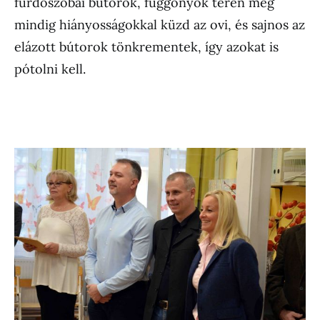
fürdőszobai bútorok, függönyök terén még
mindig hiányosságokkal küzd az ovi, és sajnos az
elázott bútorok tönkrementek, így azokat is
pótolni kell.