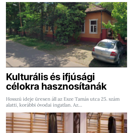
Kulturális és ifjúsági
célokra hasznosítanák
Hosszú ideje üresen áll az Esze Tamás utca 25. szám
alatti, korábbi óvodai ingatlan. Az…