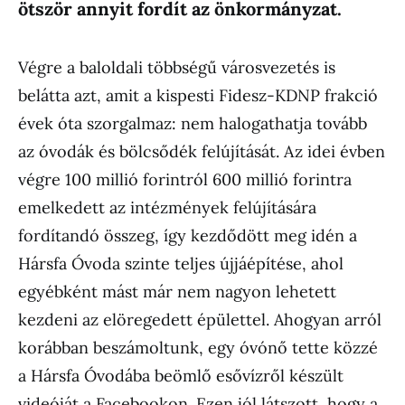
ötször annyit fordít az önkormányzat.
Végre a baloldali többségű városvezetés is
belátta azt, amit a kispesti Fidesz-KDNP frakció
évek óta szorgalmaz: nem halogathatja tovább
az óvodák és bölcsődék felújítását. Az idei évben
végre 100 millió forintról 600 millió forintra
emelkedett az intézmények felújítására
fordítandó összeg, így kezdődött meg idén a
Hársfa Óvoda szinte teljes újjáépítése, ahol
egyébként mást már nem nagyon lehetett
kezdeni az elöregedett épülettel. Ahogyan arról
korábban beszámoltunk, egy óvónő tette közzé
a Hársfa Óvodába beömlő esővízről készült
videóját a Facebookon. Ezen jól látszott, hogy a