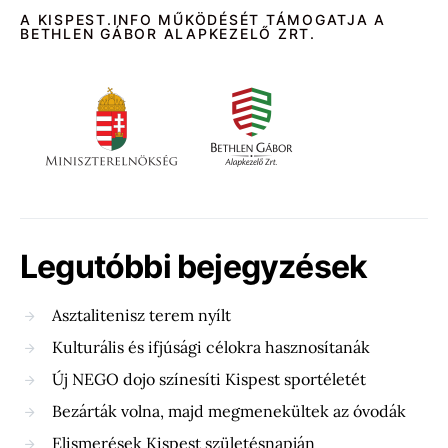
A KISPEST.INFO MŰKÖDÉSÉT TÁMOGATJA A
BETHLEN GÁBOR ALAPKEZELŐ ZRT.
Legutóbbi bejegyzések
Asztalitenisz terem nyílt
Kulturális és ifjúsági célokra hasznosítanák
Új NEGO dojo színesíti Kispest sportéletét
Bezárták volna, majd megmenekültek az óvodák
Elismerések Kispest születésnapján