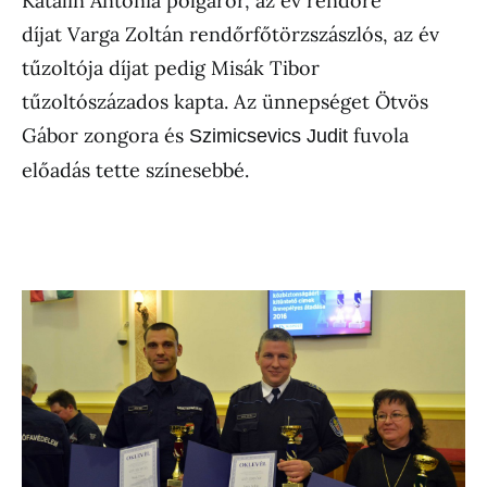
Katalin Antónia polgárőr, az év rendőre
díjat Varga Zoltán rendőrfőtörzszászlós, az év
tűzoltója díjat pedig Misák Tibor
tűzoltószázados kapta. Az ünnepséget Ötvös
Gábor zongora és
fuvola
Szimicsevics Judit
előadás tette színesebbé.