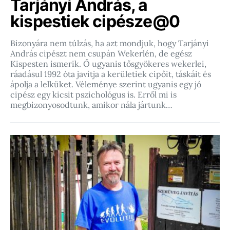
Tarjányi András, a
kispestiek cipésze@0
Bizonyára nem túlzás, ha azt mondjuk, hogy Tarjányi
András cipészt nem csupán Wekerlén, de egész
Kispesten ismerik. Ő ugyanis tősgyökeres wekerlei,
ráadásul 1992 óta javítja a kerületiek cipőit, táskáit és
ápolja a lelküket. Véleménye szerint ugyanis egy jó
cipész egy kicsit pszichológus is. Erről mi is
megbizonyosodtunk, amikor nála jártunk…