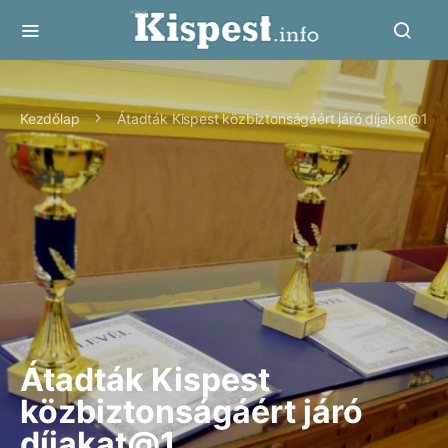
Kezdőlap
Átadták Kispest közbiztonságáért járó díjakat@1
Átadták Kispest
közbiztonságáért járó
díjakat@1