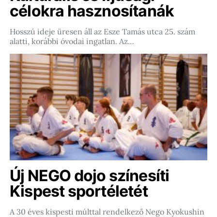
célokra hasznosítanák
Hosszú ideje üresen áll az Esze Tamás utca 25. szám
alatti, korábbi óvodai ingatlan. Az…
Új NEGO dojo színesíti
Kispest sportéletét
A 30 éves kispesti múlttal rendelkező Nego Kyokushin