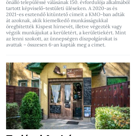
önálló településsé válásának 150. évfordulója alkalmából
tartott képviselő-testületi üléseken. A 2020-as és
2021-es esztendő kitüntető címeit a KMO-ban adták
át azoknak, akik kiemelkedő munkásságukkal
öregbítették Kispest hírnevét, illetve végezték vagy
végzik munkájukat a kerületért, a kerületiekért. Mint
az lenni szokott, az ünnepségen díszpolgárokat is
avattak – összesen 6-an kapták meg a címet.