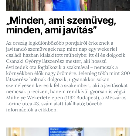
„Minden, ami szemüveg,
minden, ami javítás”
Az ország legkülönbözőbb pontjairól érkeznek a
javítandó szemüvegek nap mint nap egy wekerlei
családi házban kialakított műhelybe: itt él és dolgozik
Csanaki György látszerész mester, aki hosszú
évtizedek óta foglalkozik a szakmával – nemcsak a
környékben élők nagy örömére. Jelenleg több mint 200
látszerész boltnak dolgozik, ugyanakkor sokan
személyesen keresik fel a szakembert, aki a javításokat
nemcsak precízen, hanem rendkívül gyorsan is végzi.
Műhelye Wekerletelepen (1192 Budapest), a Mészáros
Lőrinc utca 43. szám alatt található; bővebb
információk a cikkben.