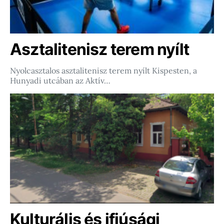
Asztalitenisz terem nyílt
Nyolcasztalos asztalitenisz terem nyílt Kispesten, a
Hunyadi utcában az Aktív…
Kulturális és ifjúsági