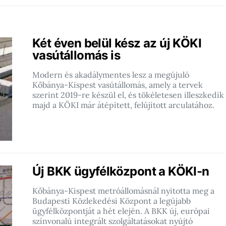
Két éven belül kész az új KÖKI
vasútállomás is
Modern és akadálymentes lesz a megújuló
Kőbánya-Kispest vasútállomás, amely a tervek
szerint 2019-re készül el, és tökéletesen illeszkedik
majd a KÖKI már átépített, felújított arculatához.
Új BKK ügyfélközpont a KÖKI-n
Kőbánya-Kispest metróállomásnál nyitotta meg a
Budapesti Közlekedési Központ a legújabb
ügyfélközpontját a hét elején. A BKK új, európai
színvonalú integrált szolgáltatásokat nyújtó