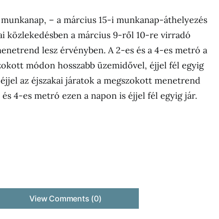
 munkanap, – a március 15-i munkanap-áthelyezés
kai közlekedésben a március 9-ről 10-re virradó
enetrend lesz érvényben. A 2-es és a 4-es metró a
okott módon hosszabb üzemidővel, éjjel fél egyig
éjjel az éjszakai járatok a megszokott menetrend
 és 4-es metró ezen a napon is éjjel fél egyig jár.
View Comments (0)