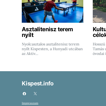
Asztalitenisz terem
Kultu
nyílt
célo
Nyolcasztalos asztalitenisz terem
Hosszú 
nyílt Kispesten, a Hunyadi utcában
Tamás u
az Aktív…
óvodai 
Kispest.info
Impresszum