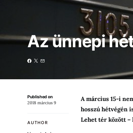
Az ünnepi hét
Published on
A március 15-i nem
2018 március 9
hosszú hétvégén is
Lehet tér között –
AUTHOR