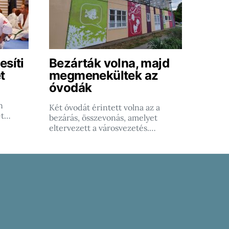
esíti
Bezárták volna, majd
t
megmenekültek az
óvodák
n
Két óvodát érintett volna az a
-t…
bezárás, összevonás, amelyet
eltervezett a városvezetés.…