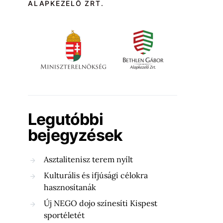
ALAPKEZELŐ ZRT.
Legutóbbi
bejegyzések
Asztalitenisz terem nyílt
Kulturális és ifjúsági célokra
hasznosítanák
Új NEGO dojo színesíti Kispest
sportéletét