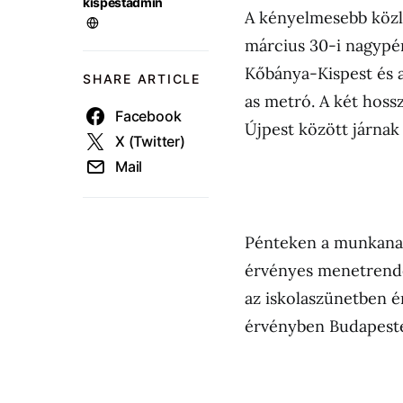
kispestadmin
A kényelmesebb közl
március 30-i nagypé
Kőbánya-Kispest és a
SHARE ARTICLE
as metró. A két hoss
Facebook
Újpest között járnak 
X (Twitter)
Mail
Pénteken a munkanap
érvényes menetrende
az iskolaszünetben 
érvényben Budapest