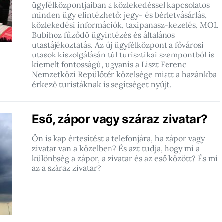
ügyfélközpontjaiban a közlekedéssel kapcsolatos
minden ügy elintézhető: jegy- és bérletvásárlás,
közlekedési információk, taxipanasz-kezelés, MOL
Bubihoz fűződő ügyintézés és általános
utastájékoztatás. Az új ügyfélközpont a fővárosi
utasok kiszolgálásán túl turisztikai szempontból is
kiemelt fontosságú, ugyanis a Liszt Ferenc
Nemzetközi Repülőtér közelsége miatt a hazánkba
érkező turistáknak is segítséget nyújt.
Eső, zápor vagy száraz zivatar?
Ön is kap értesítést a telefonjára, ha zápor vagy
zivatar van a közelben? És azt tudja, hogy mi a
különbség a zápor, a zivatar és az eső között? És mi
az a száraz zivatar?