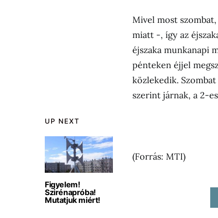
Mivel most szombat,
miatt -, így az éjsza
éjszaka munkanapi m
pénteken éjjel megsz
közlekedik. Szombat 
szerint járnak, a 2-es
UP NEXT
(Forrás: MTI)
Figyelem!
Szirénapróba!
Mutatjuk miért!