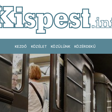
KEZDŐ
KÖZÉLET
KÖZÜLÜNK
KÖZÉRDEKŰ