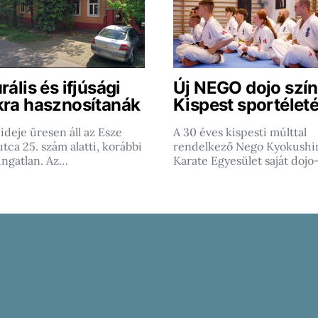
rális és ifjúsági
Új NEGO dojo szín
kra hasznosítanák
Kispest sportéleté
ideje üresen áll az Esze
A 30 éves kispesti múlttal
tca 25. szám alatti, korábbi
rendelkező Nego Kyokushi
ingatlan. Az…
Karate Egyesület saját dojo