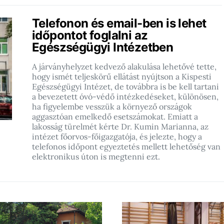
Telefonon és email-ben is lehet
időpontot foglalni az
Egészségügyi Intézetben
A járványhelyzet kedvező alakulása lehetővé tette,
hogy ismét teljeskörű ellátást nyújtson a Kispesti
Egészségügyi Intézet, de továbbra is be kell tartani
a bevezetett óvó-védő intézkedéseket, különösen,
ha figyelembe vesszük a környező országok
aggasztóan emelkedő esetszámokat. Emiatt a
lakosság türelmét kérte Dr. Kumin Marianna, az
intézet főorvos-főigazgatója, és jelezte, hogy a
telefonos időpont egyeztetés mellett lehetőség van
elektronikus úton is megtenni ezt.