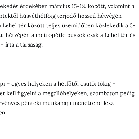
ekedés érdekében március 15-18. között, valamint a
ntektől húsvéthétfőig terjedő hosszú hétvégén
 Lehel tér között teljes üzemidőben közlekedik a 3-
zú hétvégén a metrópótló buszok csak a Lehel tér és
– írta a társaság.
i – egyes helyeken a hétfőtől csütörtökig –
t kell figyelni a megállóhelyeken, szombaton pedig
érvényes pénteki munkanapi menetrend lesz
en.