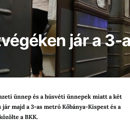
végéken jár a 3-
zeti ünnep és a húsvéti ünnepek miatt a két
 jár majd a 3-as metró Kőbánya-Kispest és a
 közölte a BKK.