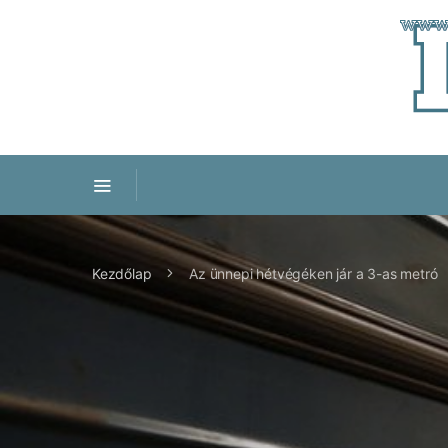
Kezdőlap
Az ünnepi hétvégéken jár a 3-as metró