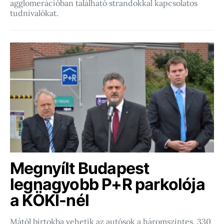
agglomerációban található strandokkal kapcsolatos
tudnivalókat.
Megnyílt Budapest
legnagyobb P+R parkolója
a KÖKI-nél
Mától birtokba vehetik az autósok a háromszintes, 330