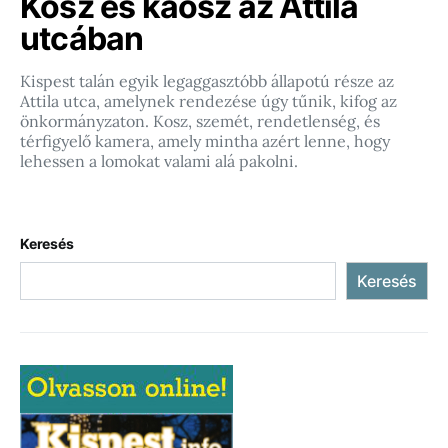
Kosz és káosz az Attila
utcában
Kispest talán egyik legaggasztóbb állapotú része az
Attila utca, amelynek rendezése úgy tűnik, kifog az
önkormányzaton. Kosz, szemét, rendetlenség, és
térfigyelő kamera, amely mintha azért lenne, hogy
lehessen a lomokat valami alá pakolni.
Keresés
Keresés