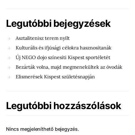
Legutóbbi bejegyzések
Asztalitenisz terem nyílt
Kulturális és ifjúsági célokra hasznosítanák
Új NEGO dojo színesíti Kispest sportéletét
Bezárták volna, majd megmenekültek az óvodák
Elismerések Kispest születésnapján
Legutóbbi hozzászólások
Nincs megjeleníthető bejegyzés.