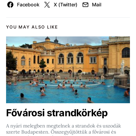
Facebook
X (Twitter)
Mail
YOU MAY ALSO LIKE
Fővárosi strandkörkép
A nyári melegben megtelnek a strandok és uszodák
szerte Budapesten. Összegyűjtöttük a fővárosi és