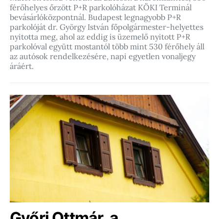
férőhelyes őrzött P+R parkolóházat KÖKI Terminál
bevásárlóközpontnál. Budapest legnagyobb P+R
parkolóját dr. György István főpolgármester-helyettes
nyitotta meg, ahol az eddig is üzemelő nyitott P+R
parkolóval együtt mostantól több mint 530 férőhely áll
az autósok rendelkezésére, napi egyetlen vonaljegy
áráért.
Győri Ottmár, a