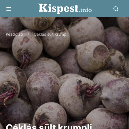
Kezdőlap
Céklás sült krumpli
Céklás sült krumpli