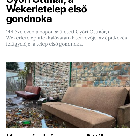
Wekerletelep első
gondnoka
144 éve ezen a napon született Győri Ottmár, a
Wekerletelep utcahálózatának tervezője, az építkezés
felügyelője, a telep első gondnoka.