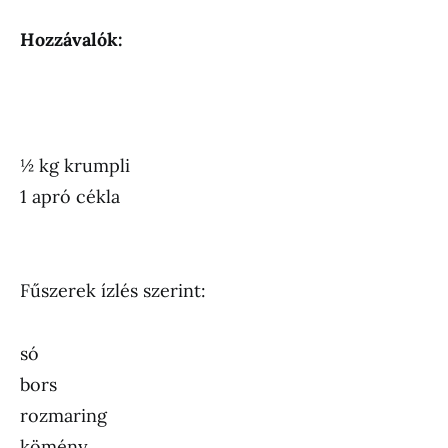
Hozzávalók:
½ kg krumpli
1 apró cékla
Fűszerek ízlés szerint:
só
bors
rozmaring
kömény