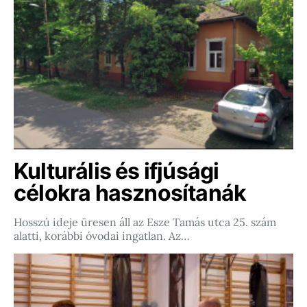
Kulturális és ifjúsági
célokra hasznosítanák
Hosszú ideje üresen áll az Esze Tamás utca 25. szám
alatti, korábbi óvodai ingatlan. Az…