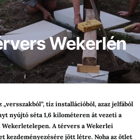
érvers Wekerlén
z „versszakból”, tíz installációból, azaz jelfából
yt nyújtó séta 1,6 kilométeren át vezeti a
l Wekerletelepen. A térvers a Wekerlei
t kezdeményezésére jött létre. Noha az ötlet