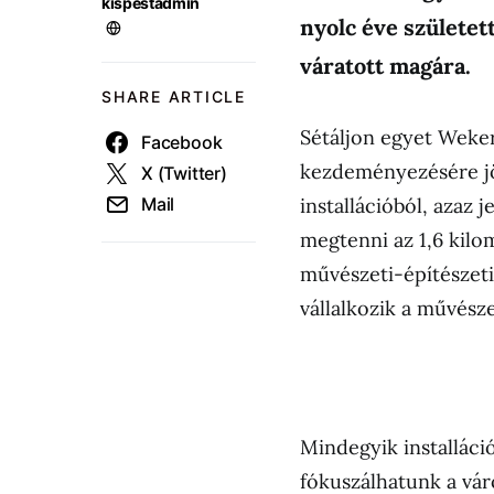
kispestadmin
nyolc éve születet
váratott magára.
SHARE ARTICLE
Sétáljon egyet Weker
Facebook
kezdeményezésére jött
X (Twitter)
Mail
installációból, azaz 
megtenni az 1,6 kil
művészeti-építészeti
vállalkozik a művész
Mindegyik installáci
fókuszálhatunk a vá