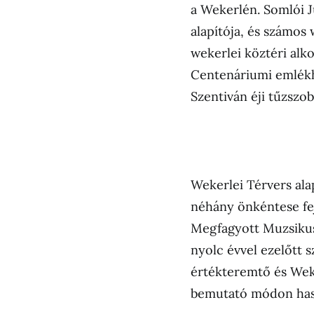
a Wekerlén. Somlói J
alapítója, és számos
wekerlei köztéri alk
Centenáriumi emlékh
Szentiván éji tűzszob
Wekerlei Térvers ala
néhány önkéntese fej
Megfagyott Muzsikuso
nyolc évvel ezelőtt 
értékteremtő és Wek
bemutató módon has