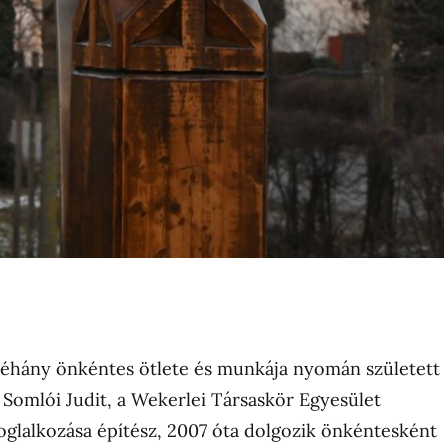
néhány önkéntes ötlete és munkája nyomán született
 Somlói Judit, a Wekerlei Társaskör Egyesület
 foglalkozása építész, 2007 óta dolgozik önkéntesként