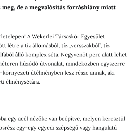
t meg, de a megvalósítás forráshiány miatt
letelepen! A Wekerlei Társaskör Egyesület
 létre a tíz állomásból, tíz „versszakból”, tíz
jelfából álló komplex séta. Negyvenöt perc alatt lehet
ométeren húzódó útvonalat, mindeközben egyszerre
-környezeti útélményben lesz része annak, aki
eti élménysétára.
óba egy acél nézőke van beépítve, melyen keresztül
rosrész egy-egy egyedi szépségű vagy hangulatú