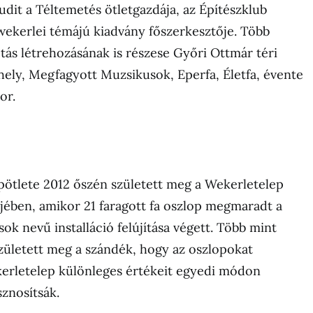
udit a Téltemetés ötletgazdája, az Építészklub
 wekerlei témájú kiadvány főszerkesztője. Több
otás létrehozásának is részese Győri Ottmár téri
ely, Megfagyott Muzsikusok, Eperfa, Életfa, évente
or.
pötlete 2012 őszén született meg a Wekerletelep
ében, amikor 21 faragott fa oszlop megmaradt a
k nevű installáció felújítása végett. Több mint
született meg a szándék, hogy az oszlopokat
erletelep különleges értékeit egyedi módon
znosítsák.