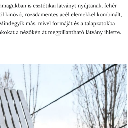
önmagukban is esztétikai látványt nyújtanak, fehér
ól kinövő, rozsdamentes acél elemekkel kombinált,
 Mindegyik más, mivel formáját és a talapzatokba
nkokat a nézőkén át megpillantható látvány ihlette.