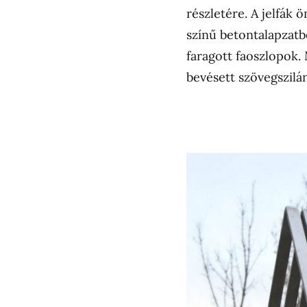
részletére. A jelfák 
színű betontalapzatb
faragott faoszlopok.
bevésett szövegszilá