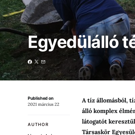
Egyedülálló t
Published on
A tíz állomásból, tí
2021 március 22
álló komplex élmén
látogatót keresztü
AUTHOR
Társaskör Egyesüle