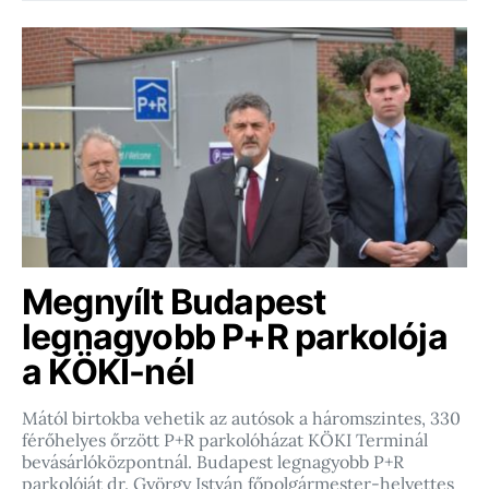
Megnyílt Budapest
legnagyobb P+R parkolója
a KÖKI-nél
Mától birtokba vehetik az autósok a háromszintes, 330
férőhelyes őrzött P+R parkolóházat KÖKI Terminál
bevásárlóközpontnál. Budapest legnagyobb P+R
parkolóját dr. György István főpolgármester-helyettes