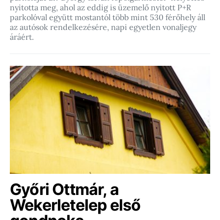
nyitotta meg, ahol az eddig is üzemelő nyitott P+R
parkolóval együtt mostantól több mint 530 férőhely áll
az autósok rendelkezésére, napi egyetlen vonaljegy
áráért.
Győri Ottmár, a
Wekerletelep első