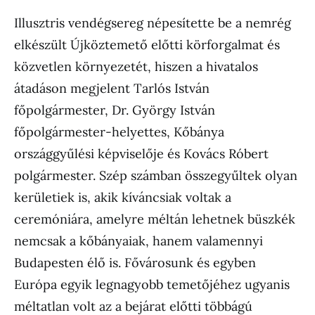
Illusztris vendégsereg népesítette be a nemrég
elkészült Újköztemető előtti körforgalmat és
közvetlen környezetét, hiszen a hivatalos
átadáson megjelent Tarlós István
főpolgármester, Dr. György István
főpolgármester-helyettes, Kőbánya
országgyűlési képviselője és Kovács Róbert
polgármester. Szép számban összegyűltek olyan
kerületiek is, akik kíváncsiak voltak a
ceremóniára, amelyre méltán lehetnek büszkék
nemcsak a kőbányaiak, hanem valamennyi
Budapesten élő is. Fővárosunk és egyben
Európa egyik legnagyobb temetőjéhez ugyanis
méltatlan volt az a bejárat előtti többágú