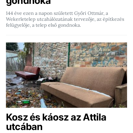
gondnoka
144 éve ezen a napon született Győri Ottmár, a
Wekerletelep utcahálózatának tervezője, az építkezés
felügyelője, a telep első gondnoka.
Kosz és káosz az Attila
utcában