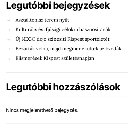
Legutóbbi bejegyzések
Asztalitenisz terem nyílt
Kulturális és ifjúsági célokra hasznosítanák
Új NEGO dojo színesíti Kispest sportéletét
Bezárták volna, majd megmenekültek az óvodák
Elismerések Kispest születésnapján
Legutóbbi hozzászólások
Nincs megjeleníthető bejegyzés.