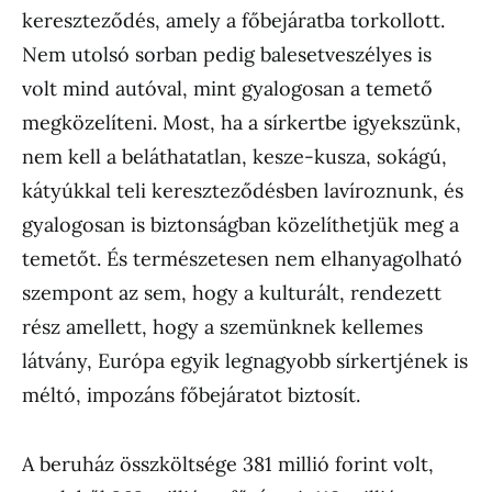
kereszteződés, amely a főbejáratba torkollott.
Nem utolsó sorban pedig balesetveszélyes is
volt mind autóval, mint gyalogosan a temető
megközelíteni. Most, ha a sírkertbe igyekszünk,
nem kell a beláthatatlan, kesze-kusza, sokágú,
kátyúkkal teli kereszteződésben lavíroznunk, és
gyalogosan is biztonságban közelíthetjük meg a
temetőt. És természetesen nem elhanyagolható
szempont az sem, hogy a kulturált, rendezett
rész amellett, hogy a szemünknek kellemes
látvány, Európa egyik legnagyobb sírkertjének is
méltó, impozáns főbejáratot biztosít.
A beruház összköltsége 381 millió forint volt,