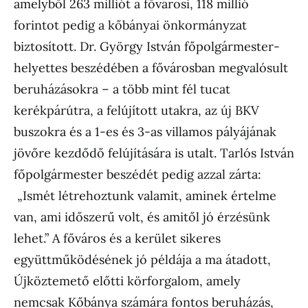
amelyből 263 milliót a fővárosi, 118 millió
forintot pedig a kőbányai önkormányzat
biztosított. Dr. György István főpolgármester-
helyettes beszédében a fővárosban megvalósult
beruházásokra – a több mint fél tucat
kerékpárútra, a felújított utakra, az új BKV
buszokra és a 1-es és 3-as villamos pályájának
jövőre kezdődő felújítására is utalt. Tarlós István
főpolgármester beszédét pedig azzal zárta:
„Ismét létrehoztunk valamit, aminek értelme
van, ami időszerű volt, és amitől jó érzésünk
lehet.” A főváros és a kerület sikeres
együttműködésének jó példája a ma átadott,
Újköztemető előtti körforgalom, amely
nemcsak Kőbánya számára fontos beruházás,