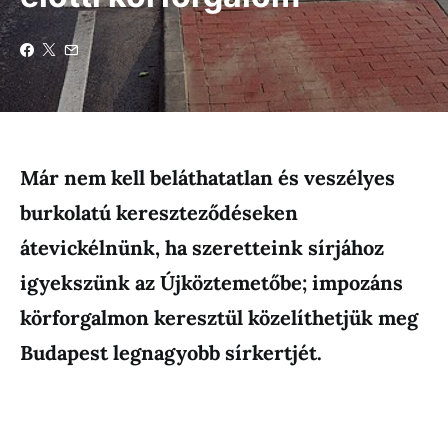
Már nem kell beláthatatlan és veszélyes
burkolatú kereszteződéseken
átevickélnünk, ha szeretteink sírjához
igyekszünk az Újköztemetőbe; impozáns
körforgalmon keresztül közelíthetjük meg
Budapest legnagyobb sírkertjét.