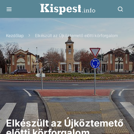
Kezdőlap
Elkészült az Újköztemető előtti körforgalom
Elkészült az Újköztemető
előtti körforgalom