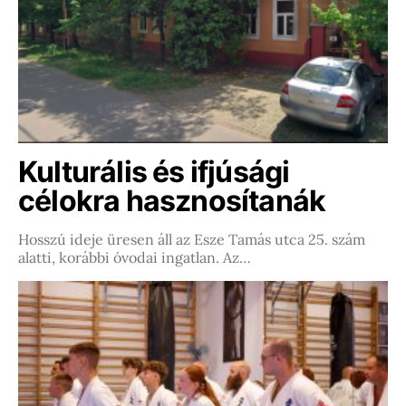
Kulturális és ifjúsági
célokra hasznosítanák
Hosszú ideje üresen áll az Esze Tamás utca 25. szám
alatti, korábbi óvodai ingatlan. Az…