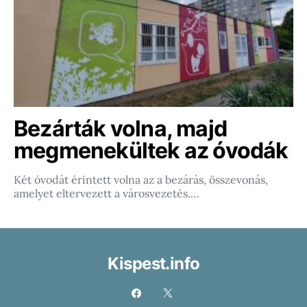
Bezárták volna, majd
megmenekültek az óvodák
Két óvodát érintett volna az a bezárás, összevonás,
amelyet eltervezett a városvezetés.…
Kispest.info