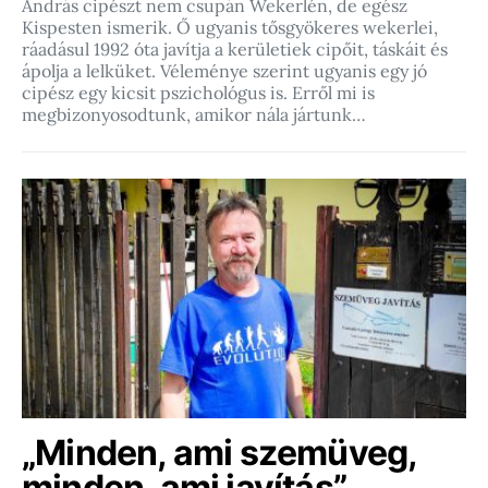
András cipészt nem csupán Wekerlén, de egész
Kispesten ismerik. Ő ugyanis tősgyökeres wekerlei,
ráadásul 1992 óta javítja a kerületiek cipőit, táskáit és
ápolja a lelküket. Véleménye szerint ugyanis egy jó
cipész egy kicsit pszichológus is. Erről mi is
megbizonyosodtunk, amikor nála jártunk…
„Minden, ami szemüveg,
minden, ami javítás”