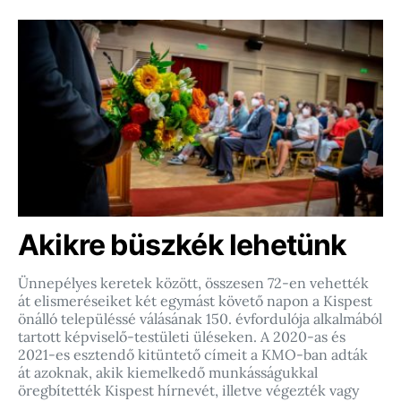
Akikre büszkék lehetünk
Ünnepélyes keretek között, összesen 72-en vehették
át elismeréseiket két egymást követő napon a Kispest
önálló településsé válásának 150. évfordulója alkalmából
tartott képviselő-testületi üléseken. A 2020-as és
2021-es esztendő kitüntető címeit a KMO-ban adták
át azoknak, akik kiemelkedő munkásságukkal
öregbítették Kispest hírnevét, illetve végezték vagy