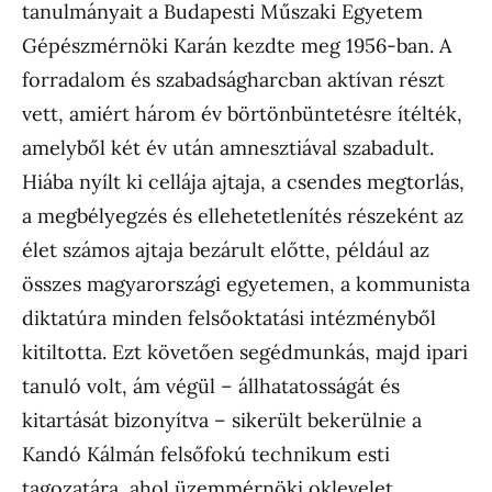
tanulmányait a Budapesti Műszaki Egyetem
Gépészmérnöki Karán kezdte meg 1956-ban. A
forradalom és szabadságharcban aktívan részt
vett, amiért három év börtönbüntetésre ítélték,
amelyből két év után amnesztiával szabadult.
Hiába nyílt ki cellája ajtaja, a csendes megtorlás,
a megbélyegzés és ellehetetlenítés részeként az
élet számos ajtaja bezárult előtte, például az
összes magyarországi egyetemen, a kommunista
diktatúra minden felsőoktatási intézményből
kitiltotta. Ezt követően segédmunkás, majd ipari
tanuló volt, ám végül – állhatatosságát és
kitartását bizonyítva – sikerült bekerülnie a
Kandó Kálmán felsőfokú technikum esti
tagozatára, ahol üzemmérnöki oklevelet