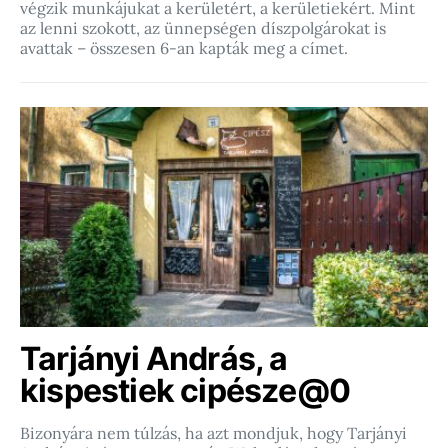
végzik munkájukat a kerületért, a kerületiekért. Mint
az lenni szokott, az ünnepségen díszpolgárokat is
avattak – összesen 6-an kapták meg a címet.
Tarjányi András, a
kispestiek cipésze@0
Bizonyára nem túlzás, ha azt mondjuk, hogy Tarjányi