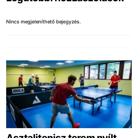
Nincs megjeleníthető bejegyzés.
Asztalitenisz terem nyílt