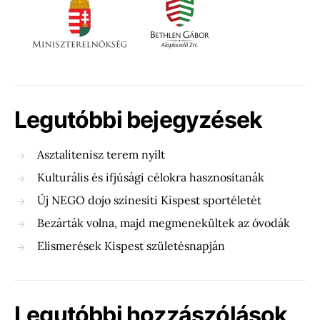
Legutóbbi bejegyzések
Asztalitenisz terem nyílt
Kulturális és ifjúsági célokra hasznosítanák
Új NEGO dojo színesíti Kispest sportéletét
Bezárták volna, majd megmenekültek az óvodák
Elismerések Kispest születésnapján
Legutóbbi hozzászólások