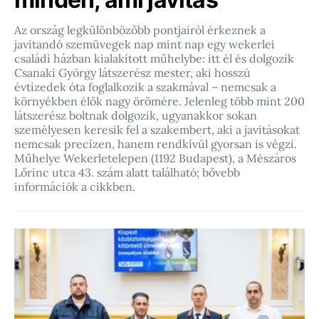
Az ország legkülönbözőbb pontjairól érkeznek a
javítandó szemüvegek nap mint nap egy wekerlei
családi házban kialakított műhelybe: itt él és dolgozik
Csanaki György látszerész mester, aki hosszú
évtizedek óta foglalkozik a szakmával – nemcsak a
környékben élők nagy örömére. Jelenleg több mint 200
látszerész boltnak dolgozik, ugyanakkor sokan
személyesen keresik fel a szakembert, aki a javításokat
nemcsak precízen, hanem rendkívül gyorsan is végzi.
Műhelye Wekerletelepen (1192 Budapest), a Mészáros
Lőrinc utca 43. szám alatt található; bővebb
információk a cikkben.