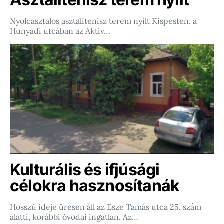
Nyolcasztalos asztalitenisz terem nyílt Kispesten, a
Hunyadi utcában az Aktív…
Kulturális és ifjúsági
célokra hasznosítanák
Hosszú ideje üresen áll az Esze Tamás utca 25. szám
alatti, korábbi óvodai ingatlan. Az…