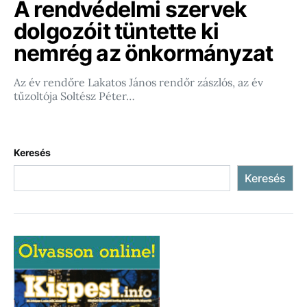
A rendvédelmi szervek
dolgozóit tüntette ki
nemrég az önkormányzat
Az év rendőre Lakatos János rendőr zászlós, az év
tűzoltója Soltész Péter…
Keresés
Keresés