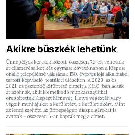
Akikre büszkék lehetünk
Ünnepélyes keretek között, összesen 72-en vehették
át elismeréseiket két egymást követő napon a Kispest
önálló településsé válásának 150. évfordulója alkalmából
tartott képviselő-testületi üléseken. A 2020-as és
2021-es esztendő kitüntető címeit a KMO-ban adták
át azoknak, akik kiemelkedő munkásságukkal
öregbítették Kispest hírnevét, illetve végezték vagy
végzik munkájukat a kerületért, a kerületiekért. Mint
az lenni szokott, az ünnepségen díszpolgárokat is
avattak – összesen 6-an kapták meg a címet.