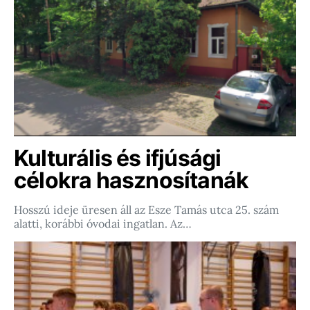
Kulturális és ifjúsági
célokra hasznosítanák
Hosszú ideje üresen áll az Esze Tamás utca 25. szám
alatti, korábbi óvodai ingatlan. Az…