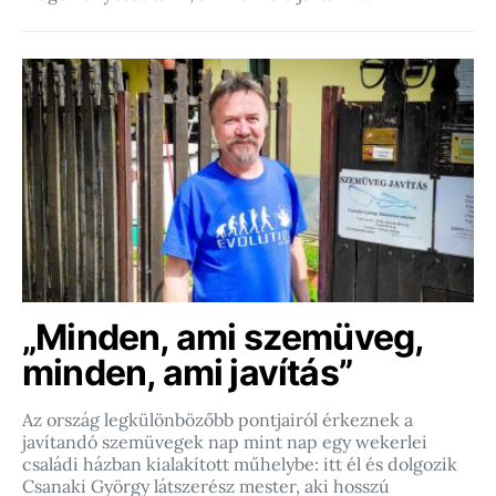
„Minden, ami szemüveg,
minden, ami javítás”
Az ország legkülönbözőbb pontjairól érkeznek a
javítandó szemüvegek nap mint nap egy wekerlei
családi házban kialakított műhelybe: itt él és dolgozik
Csanaki György látszerész mester, aki hosszú