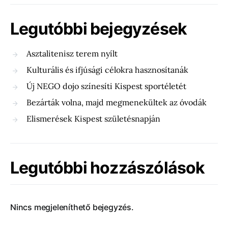
Legutóbbi bejegyzések
Asztalitenisz terem nyílt
Kulturális és ifjúsági célokra hasznosítanák
Új NEGO dojo színesíti Kispest sportéletét
Bezárták volna, majd megmenekültek az óvodák
Elismerések Kispest születésnapján
Legutóbbi hozzászólások
Nincs megjeleníthető bejegyzés.