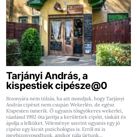
Tarjányi András, a
kispestiek cipésze@0
Bizonyára nem túlzás, ha azt mondjuk, hogy Tarjányi
András cipészt nem csupán Wekerlén, de egész
Kispesten ismerik. Ő ugyanis tősgyökeres wekerlei,
ráadásul 1992 óta javítja a kerületiek cipőit, táskáit és
ápolja a lelküket. Véleménye szerint ugyanis egy jó
cipész egy kicsit pszichológus is. Erről mi is
megbizonyosodtunk, amikor nála jártunk…