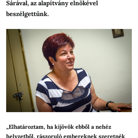
Sárával, az alapítvány elnökével
beszélgettünk.
„Elhatároztam, ha kijövök ebből a nehéz
helyzetből, rászoruló embereknek szeretnék