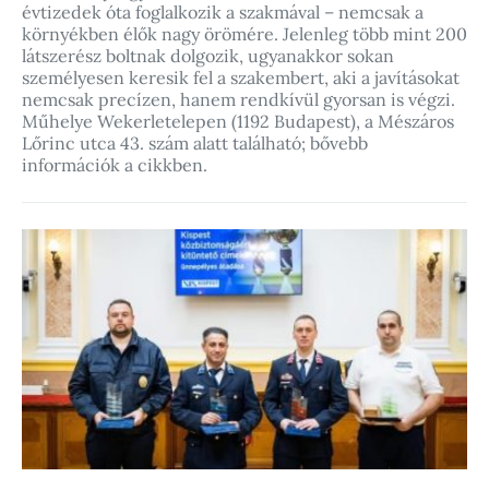
évtizedek óta foglalkozik a szakmával – nemcsak a
környékben élők nagy örömére. Jelenleg több mint 200
látszerész boltnak dolgozik, ugyanakkor sokan
személyesen keresik fel a szakembert, aki a javításokat
nemcsak precízen, hanem rendkívül gyorsan is végzi.
Műhelye Wekerletelepen (1192 Budapest), a Mészáros
Lőrinc utca 43. szám alatt található; bővebb
információk a cikkben.