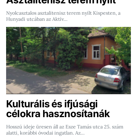
Nyolcasztalos asztalitenisz terem nyílt Kispesten, a
Hunyadi utcában az Aktív…
Kulturális és ifjúsági
célokra hasznosítanák
Hosszú ideje üresen áll az Esze Tamás utca 25. szám
alatti, korábbi óvodai ingatlan. Az…