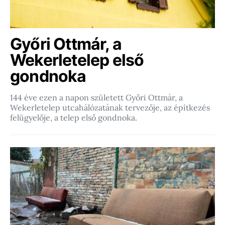
Győri Ottmár, a
Wekerletelep első
gondnoka
144 éve ezen a napon született Győri Ottmár, a
Wekerletelep utcahálózatának tervezője, az építkezés
felügyelője, a telep első gondnoka.