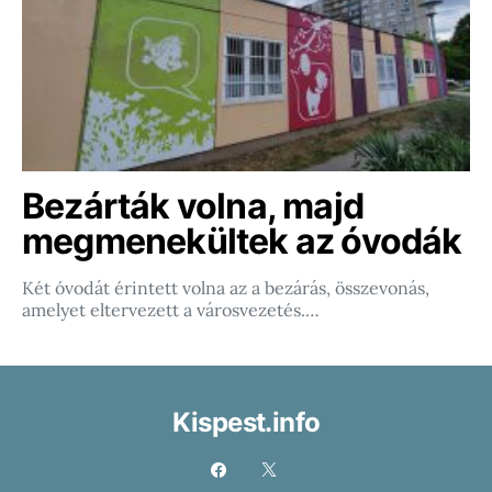
Bezárták volna, majd
megmenekültek az óvodák
Két óvodát érintett volna az a bezárás, összevonás,
amelyet eltervezett a városvezetés.…
Kispest.info