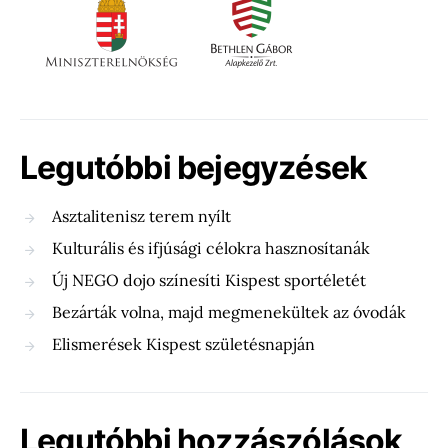
Legutóbbi bejegyzések
Asztalitenisz terem nyílt
Kulturális és ifjúsági célokra hasznosítanák
Új NEGO dojo színesíti Kispest sportéletét
Bezárták volna, majd megmenekültek az óvodák
Elismerések Kispest születésnapján
Legutóbbi hozzászólások