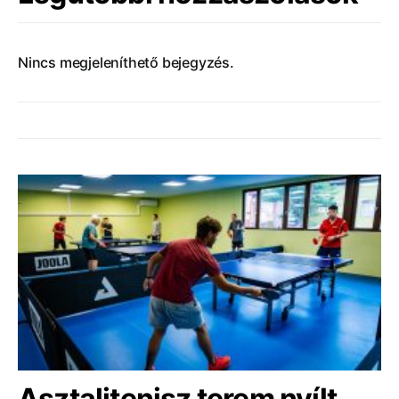
Nincs megjeleníthető bejegyzés.
Asztalitenisz terem nyílt