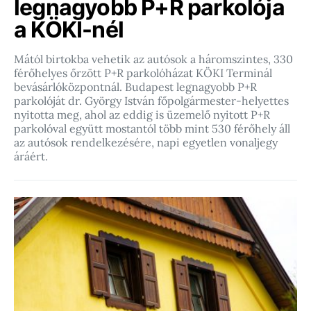
legnagyobb P+R parkolója
a KÖKI-nél
Mától birtokba vehetik az autósok a háromszintes, 330
férőhelyes őrzött P+R parkolóházat KÖKI Terminál
bevásárlóközpontnál. Budapest legnagyobb P+R
parkolóját dr. György István főpolgármester-helyettes
nyitotta meg, ahol az eddig is üzemelő nyitott P+R
parkolóval együtt mostantól több mint 530 férőhely áll
az autósok rendelkezésére, napi egyetlen vonaljegy
áráért.