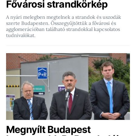
Fővárosi strandkörkép
A nyári melegben megtelnek a strandok és uszodák
szerte Budapesten. Összegyűjtöttük a fővárosi és
agglomerációban található strandokkal kapcsolatos
tudnivalókat.
Megnyílt Budapest