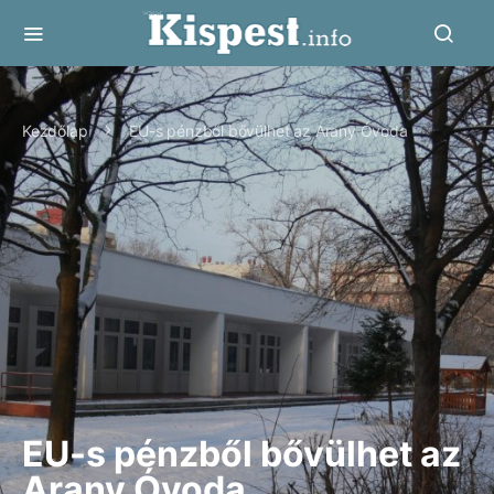
Kezdőlap
EU-s pénzből bővülhet az Arany Óvoda
EU-s pénzből bővülhet az
Arany Óvoda