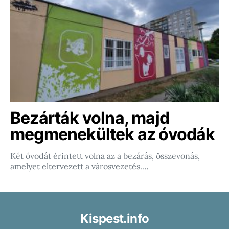
Bezárták volna, majd
megmenekültek az óvodák
Két óvodát érintett volna az a bezárás, összevonás,
amelyet eltervezett a városvezetés.…
Kispest.info