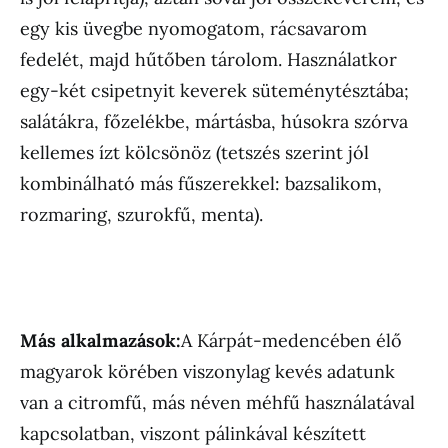
egy kis üvegbe nyomogatom, rácsavarom
fedelét, majd hűtőben tárolom. Használatkor
egy-két csipetnyit keverek süteménytésztába;
salátákra, főzelékbe, mártásba, húsokra szórva
kellemes ízt kölcsönöz (tetszés szerint jól
kombinálható más fűszerekkel: bazsalikom,
rozmaring, szurokfű, menta).
Más alkalmazások:
A Kárpát-medencében élő
magyarok körében viszonylag kevés adatunk
van a citromfű, más néven méhfű használatával
kapcsolatban, viszont pálinkával készített