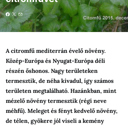
A citromfű mediterrán évelő növény.
Közép-Európa és Nyugat-Európa déli
részén őshonos. Nagy területeken
termesztik, de néha kivadul, így számos
területen megtalálható. Hazánkban, mint
mézelő növény termesztik (régi neve
méhfű). Meleget és fényt kedvelő növény,
de télen, gyökere jól viseli a kemény