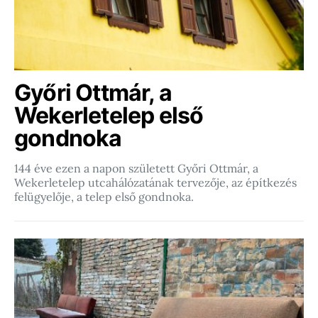
Győri Ottmár, a
Wekerletelep első
gondnoka
144 éve ezen a napon született Győri Ottmár, a
Wekerletelep utcahálózatának tervezője, az építkezés
felügyelője, a telep első gondnoka.