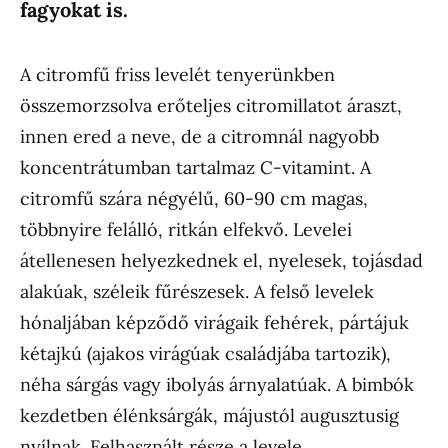
fagyokat is.
A citromfű friss levelét tenyerünkben
összemorzsolva erőteljes citromillatot áraszt,
innen ered a neve, de a citromnál nagyobb
koncentrátumban tartalmaz C-vitamint. A
citromfű szára négyélű, 60-90 cm magas,
többnyire felálló, ritkán elfekvő. Levelei
átellenesen helyezkednek el, nyelesek, tojásdad
alakúak, széleik fűrészesek. A felső levelek
hónaljában képződő virágaik fehérek, pártájuk
kétajkú (ajakos virágúak családjába tartozik),
néha sárgás vagy ibolyás árnyalatúak. A bimbók
kezdetben élénksárgák, májustól augusztusig
nyílnak. Felhasznált része a levele.