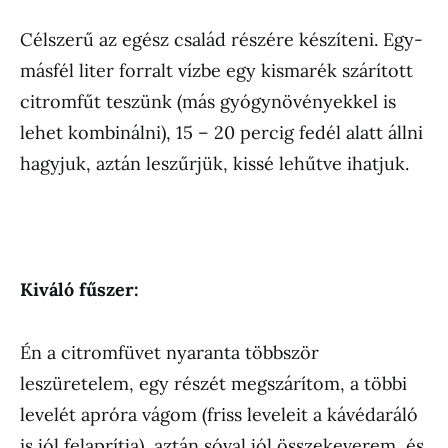
Célszerű az egész család részére készíteni. Egy-
másfél liter forralt vízbe egy kismarék szárított
citromfűt teszünk (más gyógynövényekkel is
lehet kombinálni), 15 – 20 percig fedél alatt állni
hagyjuk, aztán leszűrjük, kissé lehűtve ihatjuk.
Kiváló fűszer:
Én a citromfüvet nyaranta többször
leszüretelem, egy részét megszárítom, a többi
levelét apróra vágom (friss leveleit a kávédaráló
is jól felaprítja), aztán sóval jól összekeverem, és