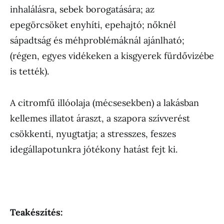
inhalálásra, sebek borogatására; az
epegörcsöket enyhíti, epehajtó; nőknél
sápadtság és méhproblémáknál ajánlható;
(régen, egyes vidékeken a kisgyerek fürdővizébe
is tették).
A citromfű illóolaja (mécsesekben) a lakásban
kellemes illatot áraszt, a szapora szívverést
csökkenti, nyugtatja; a stresszes, feszes
idegállapotunkra jótékony hatást fejt ki.
Teakészítés: