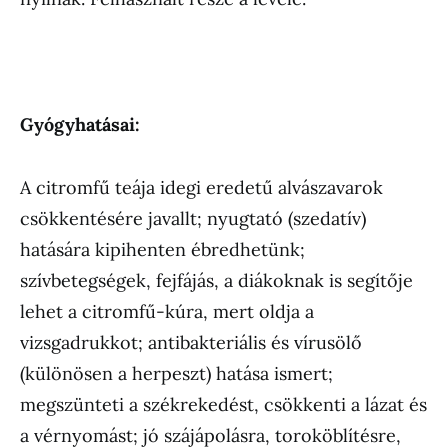
Gyógyhatásai:
A citromfű teája idegi eredetű alvászavarok
csökkentésére javallt; nyugtató (szedatív)
hatására kipihenten ébredhetünk;
szívbetegségek, fejfájás, a diákoknak is segítője
lehet a citromfű-kúra, mert oldja a
vizsgadrukkot; antibakteriális és vírusölő
(különösen a herpeszt) hatása ismert;
megszünteti a székrekedést, csökkenti a lázat és
a vérnyomást; jó szájápolásra, toroköblítésre,