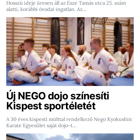
Hosszú ideje üresen áll az Esze Tamás utca 25. szám
alatti, korábbi óvodai ingatlan. Az…
Új NEGO dojo színesíti
Kispest sportéletét
A 30 éves kispesti múlttal rendelkező Nego Kyokushin
Karate Egyesület saját dojo-t…