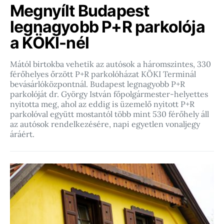
Megnyílt Budapest
legnagyobb P+R parkolója
a KÖKI-nél
Mától birtokba vehetik az autósok a háromszintes, 330
férőhelyes őrzött P+R parkolóházat KÖKI Terminál
bevásárlóközpontnál. Budapest legnagyobb P+R
parkolóját dr. György István főpolgármester-helyettes
nyitotta meg, ahol az eddig is üzemelő nyitott P+R
parkolóval együtt mostantól több mint 530 férőhely áll
az autósok rendelkezésére, napi egyetlen vonaljegy
áráért.