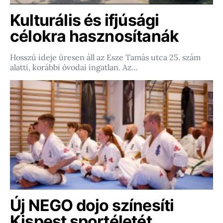
Kulturális és ifjúsági
célokra hasznosítanák
Hosszú ideje üresen áll az Esze Tamás utca 25. szám
alatti, korábbi óvodai ingatlan. Az…
Új NEGO dojo színesíti
Kispest sportéletét