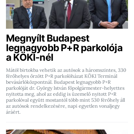
Megnyílt Budapest
legnagyobb P+R parkolója
a KÖKI-nél
Mától birtokba vehetik az autósok a háromszintes, 330
férőhelyes őrzött P+R parkolóházat KÖKI Terminál
bevásárlóközpontnál. Budapest legnagyobb P+R
parkolóját dr. György István főpolgármester-helyettes
nyitotta meg, ahol az eddig is üzemelő nyitott P+R
parkolóval együtt mostantól több mint 530 férőhely áll
az autósok rendelkezésére, napi egyetlen vonaljegy
áráért.