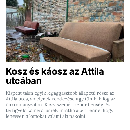
Kosz és káosz az Attila
utcában
Kispest talán egyik legaggasztóbb állapotú része az
Attila utca, amelynek rendezése úgy tűnik, kifog az
önkormányzaton. Kosz, szemét, rendetlenség, és
térfigyelő kamera, amely mintha azért lenne, hogy
lehessen a lomokat valami alá pakolni.