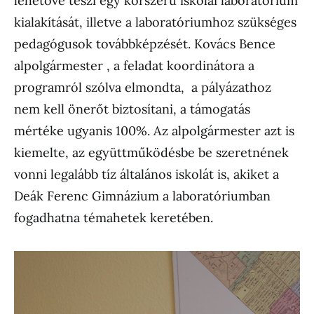
lehetővé teszi egy korszerű iskolai laboratórium
kialakítását, illetve a laboratóriumhoz szükséges
pedagógusok továbbképzését. Kovács Bence
alpolgármester , a feladat koordinátora a
programról szólva elmondta, a pályázathoz
nem kell önerőt biztosítani, a támogatás
mértéke ugyanis 100%. Az alpolgármester azt is
kiemelte, az együttműködésbe be szeretnének
vonni legalább tíz általános iskolát is, akiket a
Deák Ferenc Gimnázium a laboratóriumban
fogadhatna témahetek keretében.