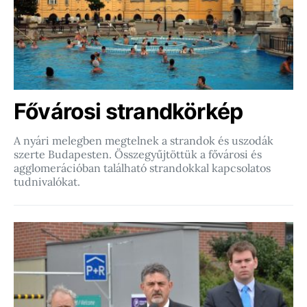
Fővárosi strandkörkép
A nyári melegben megtelnek a strandok és uszodák
szerte Budapesten. Összegyűjtöttük a fővárosi és
agglomerációban található strandokkal kapcsolatos
tudnivalókat.