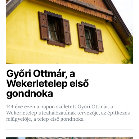
Győri Ottmár, a
Wekerletelep első
gondnoka
144 éve ezen a napon született Győri Ottmár, a
Wekerletelep utcahálózatának tervezője, az építkezés
felügyelője, a telep első gondnoka.