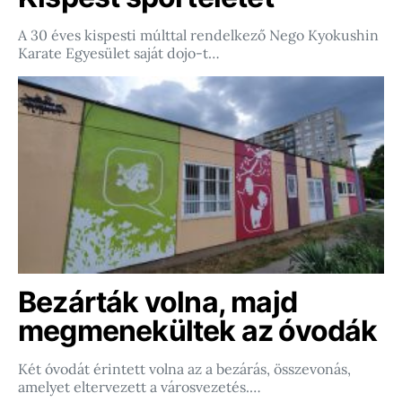
A 30 éves kispesti múlttal rendelkező Nego Kyokushin
Karate Egyesület saját dojo-t…
Bezárták volna, majd
megmenekültek az óvodák
Két óvodát érintett volna az a bezárás, összevonás,
amelyet eltervezett a városvezetés.…