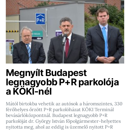
Megnyílt Budapest
legnagyobb P+R parkolója
a KÖKI-nél
Mától birtokba vehetik az autósok a háromszintes, 330
férőhelyes őrzött P+R parkolóházat KÖKI Terminál
bevásárlóközpontnál. Budapest legnagyobb P+R
parkolóját dr. György István főpolgármester-helyettes
nyitotta meg, ahol az eddig is üzemelő nyitott P+R