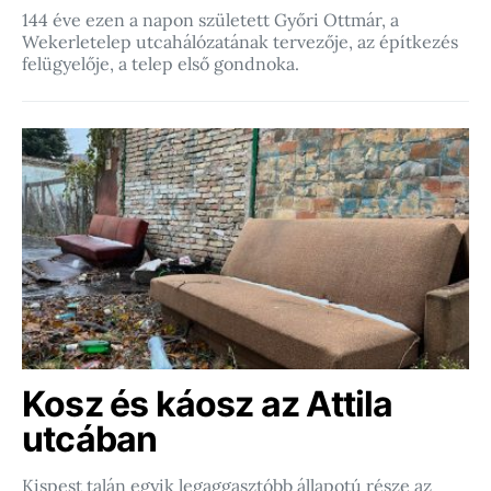
144 éve ezen a napon született Győri Ottmár, a
Wekerletelep utcahálózatának tervezője, az építkezés
felügyelője, a telep első gondnoka.
Kosz és káosz az Attila
utcában
Kispest talán egyik legaggasztóbb állapotú része az