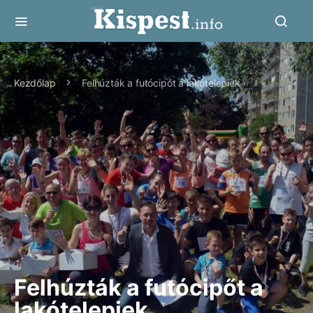
Kezdőlap
Felhúzták a futócipőt a lakótelepiek
Felhúzták a futócipőt a
lakótelepiek