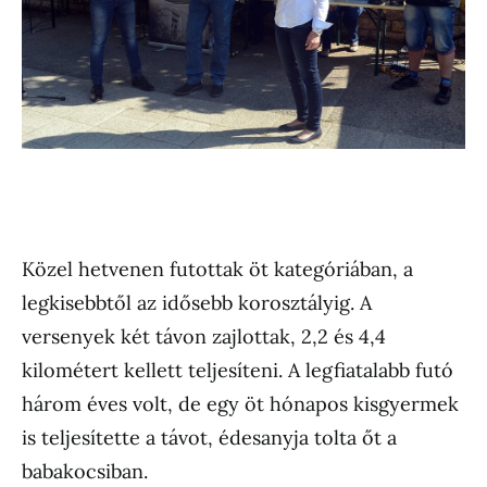
Közel hetvenen futottak öt kategóriában, a
legkisebbtől az idősebb korosztályig. A
versenyek két távon zajlottak, 2,2 és 4,4
kilométert kellett teljesíteni. A legfiatalabb futó
három éves volt, de egy öt hónapos kisgyermek
is teljesítette a távot, édesanyja tolta őt a
babakocsiban.