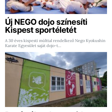
Új NEGO dojo színesíti
Kispest sportéletét
A 30 éves kispesti múlttal rendelkező Nego Kyokushin
Karate Egyesület saját dojo-t…