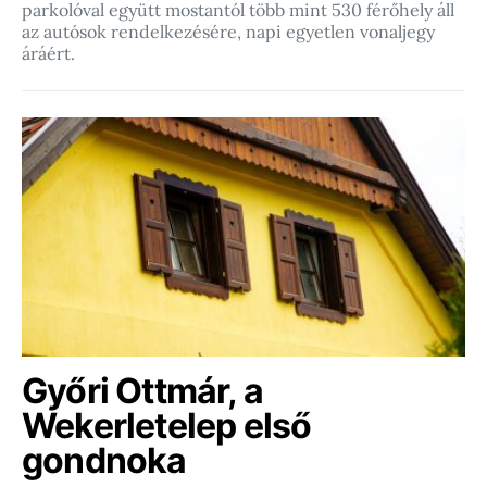
parkolóval együtt mostantól több mint 530 férőhely áll
az autósok rendelkezésére, napi egyetlen vonaljegy
áráért.
Győri Ottmár, a
Wekerletelep első
gondnoka