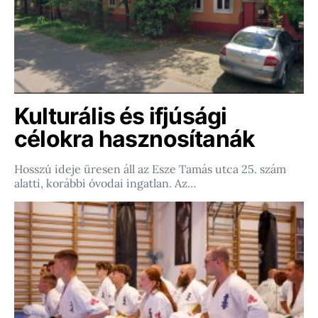
Kulturális és ifjúsági
célokra hasznosítanák
Hosszú ideje üresen áll az Esze Tamás utca 25. szám
alatti, korábbi óvodai ingatlan. Az…