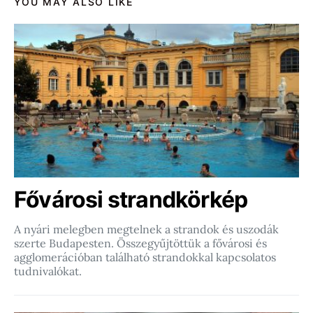
YOU MAY ALSO LIKE
Fővárosi strandkörkép
A nyári melegben megtelnek a strandok és uszodák
szerte Budapesten. Összegyűjtöttük a fővárosi és
agglomerációban található strandokkal kapcsolatos
tudnivalókat.