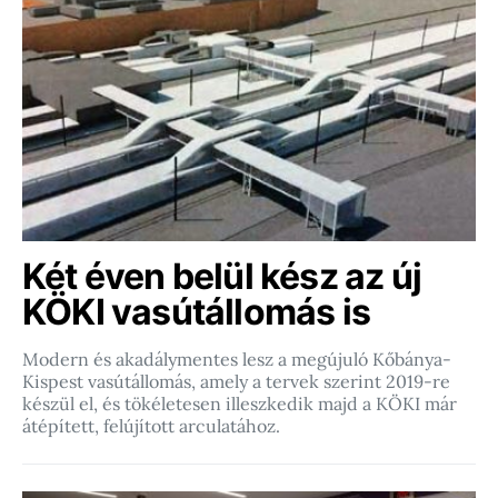
Két éven belül kész az új
KÖKI vasútállomás is
Modern és akadálymentes lesz a megújuló Kőbánya-
Kispest vasútállomás, amely a tervek szerint 2019-re
készül el, és tökéletesen illeszkedik majd a KÖKI már
átépített, felújított arculatához.