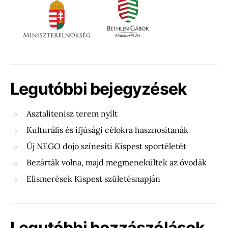
Legutóbbi bejegyzések
Asztalitenisz terem nyílt
Kulturális és ifjúsági célokra hasznosítanák
Új NEGO dojo színesíti Kispest sportéletét
Bezárták volna, majd megmenekültek az óvodák
Elismerések Kispest születésnapján
Legutóbbi hozzászólások