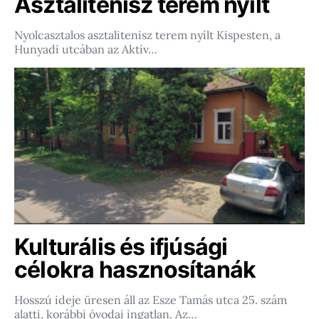
Asztalitenisz terem nyílt
Nyolcasztalos asztalitenisz terem nyílt Kispesten, a
Hunyadi utcában az Aktív…
Kulturális és ifjúsági
célokra hasznosítanák
Hosszú ideje üresen áll az Esze Tamás utca 25. szám
alatti, korábbi óvodai ingatlan. Az…