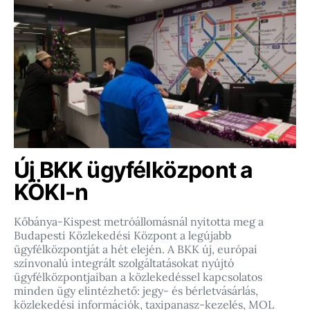
Új BKK ügyfélközpont a
KÖKI-n
Kőbánya-Kispest metróállomásnál nyitotta meg a
Budapesti Közlekedési Központ a legújabb
ügyfélközpontját a hét elején. A BKK új, európai
színvonalú integrált szolgáltatásokat nyújtó
ügyfélközpontjaiban a közlekedéssel kapcsolatos
minden ügy elintézhető: jegy- és bérletvásárlás,
közlekedési információk, taxipanasz-kezelés, MOL