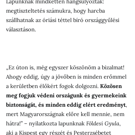
Lapunknak mindketten hangsúlyozták:
megtiszteltetés számukra, hogy harcba
szállhatnak az óriási téttel bíró országgyűlési
választáson.
„Ez úton is, még egyszer köszönöm a bizalmat!
Ahogy eddig, úgy a jövőben is minden erőmmel
a kerületben élőkért fogok dolgozni.
Közösen
meg fogjuk védeni országunk és gyermekeink
biztonságát, és minden eddig elért eredményt
,
mert Magyarországnak előre kell mennie, nem
hátra!” – nyilatkozta lapunknak
Földesi Gyula
,
aki a Kispest egy részét és Pesterzsébetet