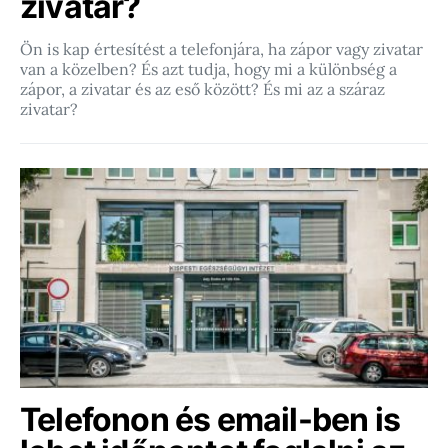
zivatar?
Ön is kap értesítést a telefonjára, ha zápor vagy zivatar
van a közelben? És azt tudja, hogy mi a különbség a
zápor, a zivatar és az eső között? És mi az a száraz
zivatar?
Telefonon és email-ben is