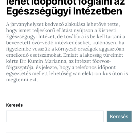
lehet időpontot foglalni az
Egészségügyi Intézetben
A járványhelyzet kedvező alakulása lehetővé tette,
hogy ismét teljeskörű ellátást nyújtson a Kispesti
Egészségügyi Intézet, de továbbra is be kell tartani a
bevezetett óvó-védő intézkedéseket, különösen, ha
figyelembe vesszük a környező országok aggasztóan
emelkedő esetszámokat. Emiatt a lakosság türelmét
kérte Dr. Kumin Marianna, az intézet főorvos-
főigazgatója, és jelezte, hogy a telefonos időpont
egyeztetés mellett lehetőség van elektronikus úton is
megtenni ezt.
Keresés
Keresés