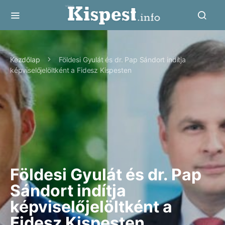
Kezdőlap
Földesi Gyulát és dr. Pap Sándort indítja
képviselőjelöltként a Fidesz Kispesten
Földesi Gyulát és dr. Pap
Sándort indítja
képviselőjelöltként a
Fidesz Kispesten