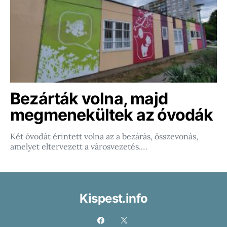
Bezárták volna, majd
megmenekültek az óvodák
Két óvodát érintett volna az a bezárás, összevonás,
amelyet eltervezett a városvezetés.…
Kispest.info