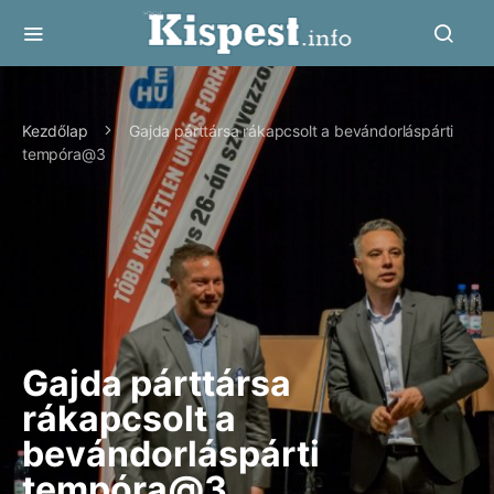
Kezdőlap
Gajda párttársa rákapcsolt a bevándorláspárti
tempóra@3
Gajda párttársa
rákapcsolt a
bevándorláspárti
tempóra@3