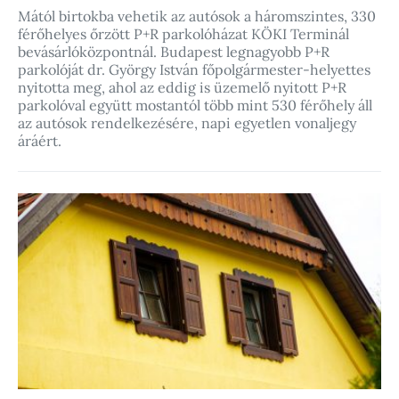
Mától birtokba vehetik az autósok a háromszintes, 330
férőhelyes őrzött P+R parkolóházat KÖKI Terminál
bevásárlóközpontnál. Budapest legnagyobb P+R
parkolóját dr. György István főpolgármester-helyettes
nyitotta meg, ahol az eddig is üzemelő nyitott P+R
parkolóval együtt mostantól több mint 530 férőhely áll
az autósok rendelkezésére, napi egyetlen vonaljegy
áráért.