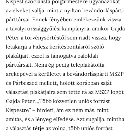
Kispest szocialista polgármestere ugyanazokat
az elveket vallja, mint a nyíltan bevándorláspárti
párttársai. Ennek fényében emlékezzünk vissza
a tavalyi országgyűlési kampányra, amikor Gajda
Péter a törvénysértéstől sem riadt vissza, hogy
letakarja a Fidesz kerítésbontásról szóló
plakátjait, ezzel is támogatva baloldali
párttársait. Nemrég pedig teleplakátolta
arcképével a kerületet a bevándorláspárti MSZP
és Párbeszéd mellett, holott korábban saját
választási plakátjaira sem tette rá az MSZP logót
Gajda Péter. „Több közvetlen uniós forrást
Kispestre” – hirdeti, ám ez nem más, mint
ámítás, és a lényeg elfedése. Azt sugallja, mintha
a választás tétje az volna, több uniós forrást