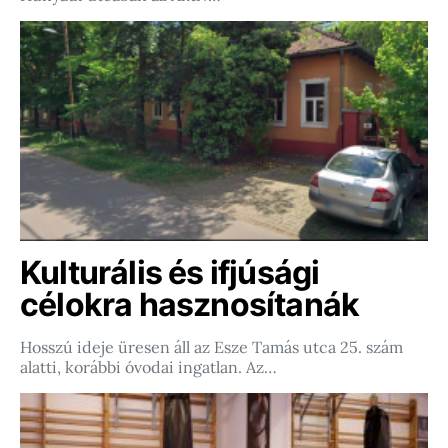
Kulturális és ifjúsági
célokra hasznosítanák
Hosszú ideje üresen áll az Esze Tamás utca 25. szám
alatti, korábbi óvodai ingatlan. Az…