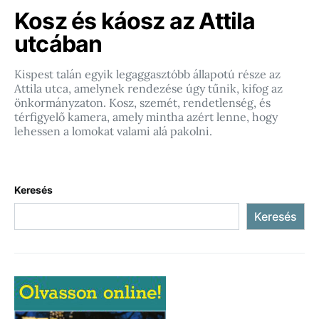
Kosz és káosz az Attila
utcában
Kispest talán egyik legaggasztóbb állapotú része az
Attila utca, amelynek rendezése úgy tűnik, kifog az
önkormányzaton. Kosz, szemét, rendetlenség, és
térfigyelő kamera, amely mintha azért lenne, hogy
lehessen a lomokat valami alá pakolni.
Keresés
Keresés