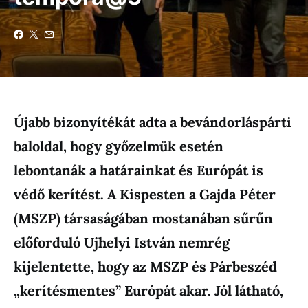
Újabb bizonyítékát adta a bevándorláspárti
baloldal, hogy győzelmük esetén
lebontanák a határainkat és Európát is
védő kerítést. A Kispesten a Gajda Péter
(MSZP) társaságában mostanában sűrűn
előforduló Ujhelyi István nemrég
kijelentette, hogy az MSZP és Párbeszéd
„kerítésmentes” Európát akar. Jól látható,