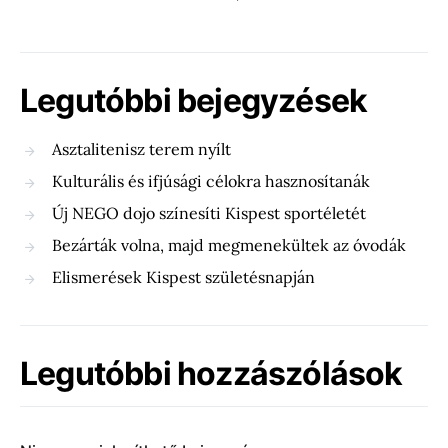
Legutóbbi bejegyzések
Asztalitenisz terem nyílt
Kulturális és ifjúsági célokra hasznosítanák
Új NEGO dojo színesíti Kispest sportéletét
Bezárták volna, majd megmenekültek az óvodák
Elismerések Kispest születésnapján
Legutóbbi hozzászólások