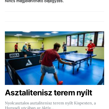
Nincs megjeleníthető bejegyzés.
Asztalitenisz terem nyílt
Nyolcasztalos asztalitenisz terem nyílt Kispesten, a
Hunyadi utcában az Aktív…