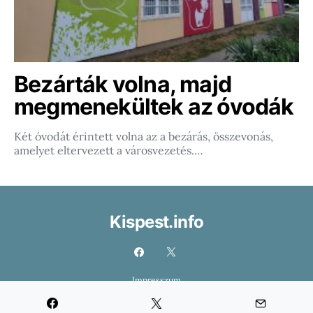
Bezárták volna, majd
megmenekültek az óvodák
Két óvodát érintett volna az a bezárás, összevonás,
amelyet eltervezett a városvezetés.…
Kispest.info
Impresszum