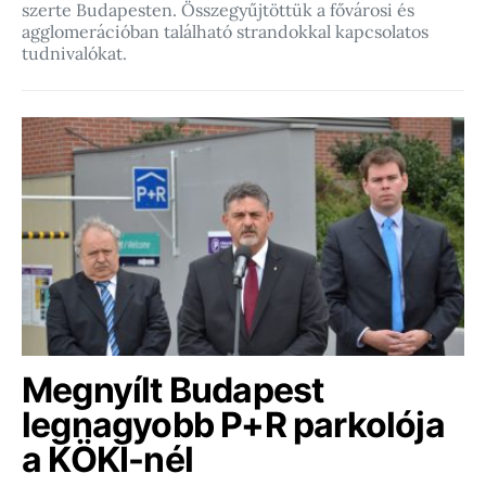
szerte Budapesten. Összegyűjtöttük a fővárosi és
agglomerációban található strandokkal kapcsolatos
tudnivalókat.
Megnyílt Budapest
legnagyobb P+R parkolója
a KÖKI-nél