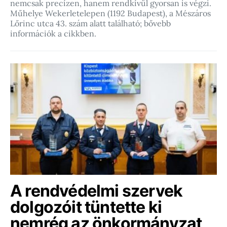
nemcsak precízen, hanem rendkívül gyorsan is végzi.
Műhelye Wekerletelepen (1192 Budapest), a Mészáros
Lőrinc utca 43. szám alatt található; bővebb
információk a cikkben.
A rendvédelmi szervek
dolgozóit tüntette ki
nemrég az önkormányzat