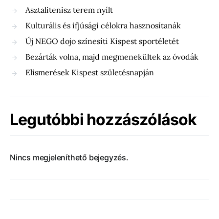
Asztalitenisz terem nyílt
Kulturális és ifjúsági célokra hasznosítanák
Új NEGO dojo színesíti Kispest sportéletét
Bezárták volna, majd megmenekültek az óvodák
Elismerések Kispest születésnapján
Legutóbbi hozzászólások
Nincs megjeleníthető bejegyzés.