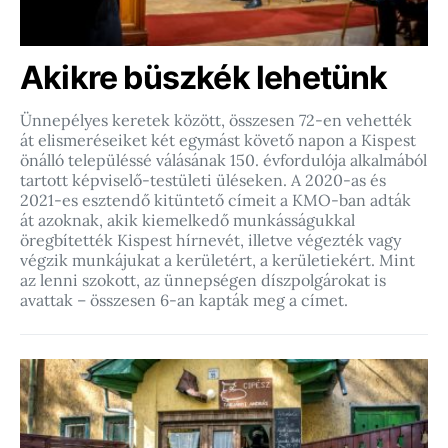
Akikre büszkék lehetünk
Ünnepélyes keretek között, összesen 72-en vehették
át elismeréseiket két egymást követő napon a Kispest
önálló településsé válásának 150. évfordulója alkalmából
tartott képviselő-testületi üléseken. A 2020-as és
2021-es esztendő kitüntető címeit a KMO-ban adták
át azoknak, akik kiemelkedő munkásságukkal
öregbítették Kispest hírnevét, illetve végezték vagy
végzik munkájukat a kerületért, a kerületiekért. Mint
az lenni szokott, az ünnepségen díszpolgárokat is
avattak – összesen 6-an kapták meg a címet.