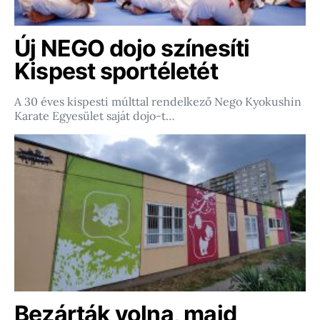
Új NEGO dojo színesíti
Kispest sportéletét
A 30 éves kispesti múlttal rendelkező Nego Kyokushin
Karate Egyesület saját dojo-t…
Bezárták volna, majd