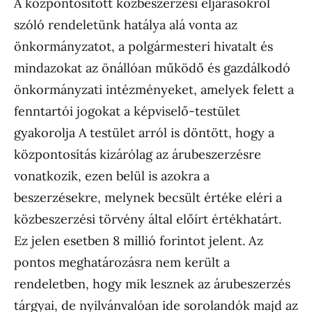
A központosított közbeszerzési eljárásokról
szóló rendeletünk hatálya alá vonta az
önkormányzatot, a polgármesteri hivatalt és
mindazokat az önállóan működő és gazdálkodó
önkormányzati intézményeket, amelyek felett a
fenntartói jogokat a képviselő-testület
gyakorolja A testület arról is döntött, hogy a
központosítás kizárólag az árubeszerzésre
vonatkozik, ezen belül is azokra a
beszerzésekre, melynek becsült értéke eléri a
közbeszerzési törvény által előírt értékhatárt.
Ez jelen esetben 8 millió forintot jelent. Az
pontos meghatározásra nem került a
rendeletben, hogy mik lesznek az árubeszerzés
tárgyai, de nyilvánvalóan ide sorolandók majd az