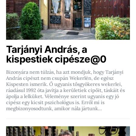
Tarjányi András, a
kispestiek cipésze@0
Bizonyára nem túlzás, ha azt mondjuk, hogy Tarjányi
András cipészt nem csupán Wekerlén, de egész
Kispesten ismerik. Ő ugyanis tősgyökeres wekerlei,
ráadásul 1992 óta javítja a kerületiek cipőit, táskáit és
ápolja a lelküket. Véleménye szerint ugyanis egy jó
cipész egy kicsit pszichológus is. Erről mi is
megbizonyosodtunk, amikor nála jártunk…