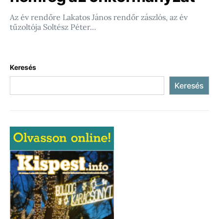
Az év rendőre Lakatos János rendőr zászlós, az év
tűzoltója Soltész Péter…
Keresés
Keresés