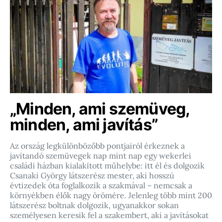
„Minden, ami szemüveg,
minden, ami javítás”
Az ország legkülönbözőbb pontjairól érkeznek a
javítandó szemüvegek nap mint nap egy wekerlei
családi házban kialakított műhelybe: itt él és dolgozik
Csanaki György látszerész mester, aki hosszú
évtizedek óta foglalkozik a szakmával – nemcsak a
környékben élők nagy örömére. Jelenleg több mint 200
látszerész boltnak dolgozik, ugyanakkor sokan
személyesen keresik fel a szakembert, aki a javításokat