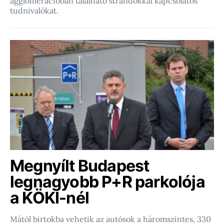
agglomerációban található strandokkal kapcsolatos
tudnivalókat.
Megnyílt Budapest
legnagyobb P+R parkolója
a KÖKI-nél
Mától birtokba vehetik az autósok a háromszintes, 330