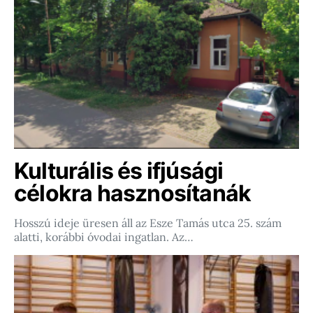
Kulturális és ifjúsági
célokra hasznosítanák
Hosszú ideje üresen áll az Esze Tamás utca 25. szám
alatti, korábbi óvodai ingatlan. Az…