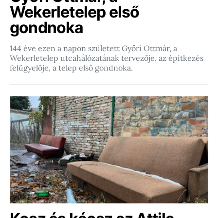
Wekerletelep első
gondnoka
144 éve ezen a napon született Győri Ottmár, a
Wekerletelep utcahálózatának tervezője, az építkezés
felügyelője, a telep első gondnoka.