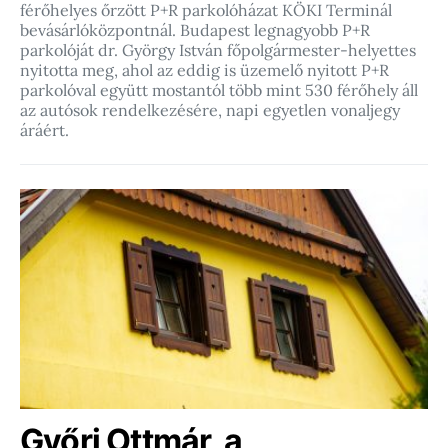
férőhelyes őrzött P+R parkolóházat KÖKI Terminál
bevásárlóközpontnál. Budapest legnagyobb P+R
parkolóját dr. György István főpolgármester-helyettes
nyitotta meg, ahol az eddig is üzemelő nyitott P+R
parkolóval együtt mostantól több mint 530 férőhely áll
az autósok rendelkezésére, napi egyetlen vonaljegy
áráért.
Győri Ottmár, a