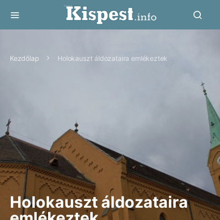
Kezdőlap
Holokauszt áldozataira emlékeztek
Holokauszt áldozataira
emlékeztek