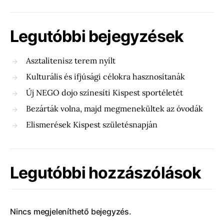
Legutóbbi bejegyzések
Asztalitenisz terem nyílt
Kulturális és ifjúsági célokra hasznosítanák
Új NEGO dojo színesíti Kispest sportéletét
Bezárták volna, majd megmenekültek az óvodák
Elismerések Kispest születésnapján
Legutóbbi hozzászólások
Nincs megjeleníthető bejegyzés.