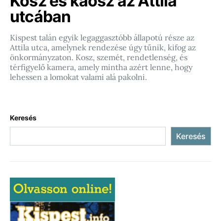
Kosz és káosz az Attila
utcában
Kispest talán egyik legaggasztóbb állapotú része az
Attila utca, amelynek rendezése úgy tűnik, kifog az
önkormányzaton. Kosz, szemét, rendetlenség, és
térfigyelő kamera, amely mintha azért lenne, hogy
lehessen a lomokat valami alá pakolni.
Keresés
Keresés