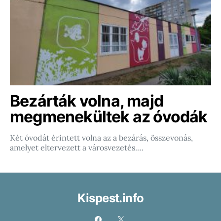
Bezárták volna, majd
megmenekültek az óvodák
Két óvodát érintett volna az a bezárás, összevonás,
amelyet eltervezett a városvezetés.…
Kispest.info