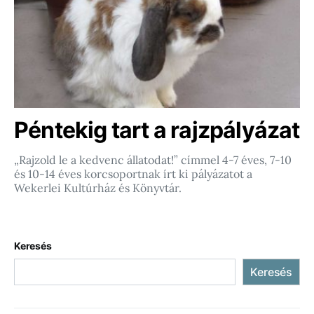
Péntekig tart a rajzpályázat
„Rajzold le a kedvenc állatodat!” címmel 4-7 éves, 7-10
és 10-14 éves korcsoportnak írt ki pályázatot a
Wekerlei Kultúrház és Könyvtár.
Keresés
Keresés