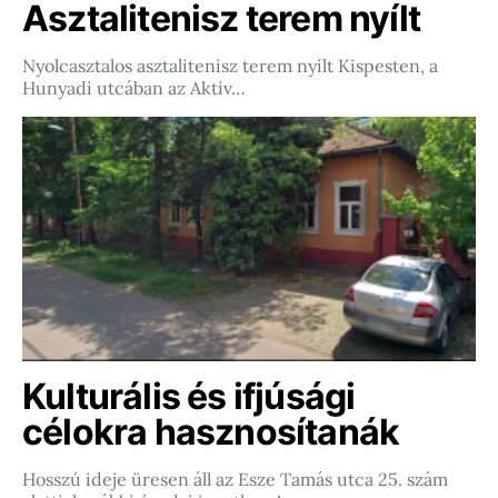
Asztalitenisz terem nyílt
Nyolcasztalos asztalitenisz terem nyílt Kispesten, a
Hunyadi utcában az Aktív…
Kulturális és ifjúsági
célokra hasznosítanák
Hosszú ideje üresen áll az Esze Tamás utca 25. szám