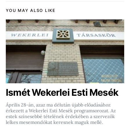
YOU MAY ALSO LIKE
Ismét Wekerlei Esti Mesék
Április 28-án, azaz ma délután újabb előadásához
érkezett a Wekerlei Esti Mesék programsorozat. Az
estek színesebbé tételének érdekében a szervezők
lelkes mesemondókat keresnek maguk mellé.