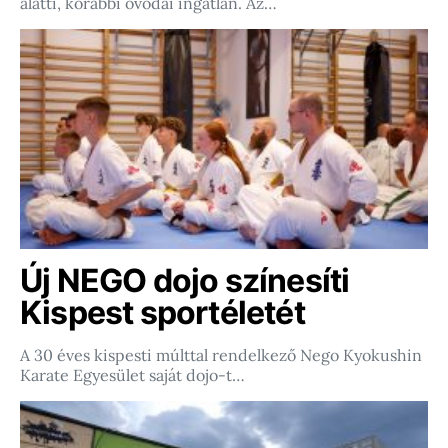
alatti, korábbi óvodai ingatlan. Az…
Új NEGO dojo színesíti
Kispest sportéletét
A 30 éves kispesti múlttal rendelkező Nego Kyokushin
Karate Egyesület saját dojo-t…