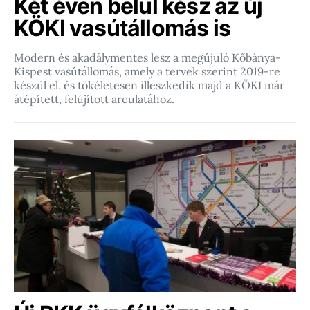
Két éven belül kész az új
KÖKI vasútállomás is
Modern és akadálymentes lesz a megújuló Kőbánya-
Kispest vasútállomás, amely a tervek szerint 2019-re
készül el, és tökéletesen illeszkedik majd a KÖKI már
átépített, felújított arculatához.