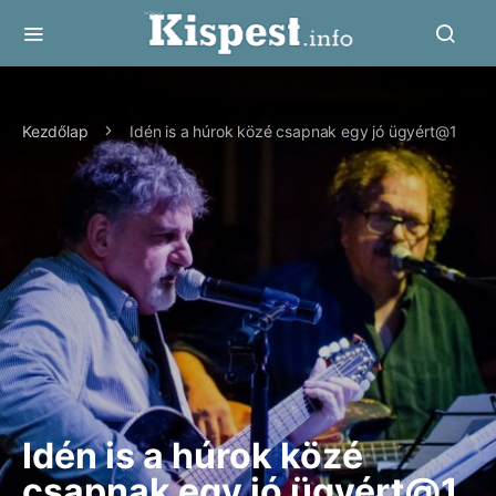
Kezdőlap
Idén is a húrok közé csapnak egy jó ügyért@1
Idén is a húrok közé
csapnak egy jó ügyért@1