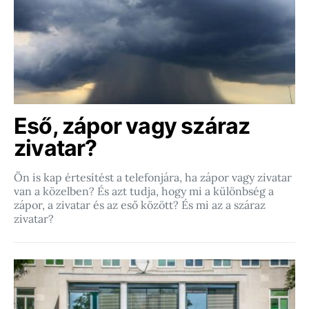
Eső, zápor vagy száraz
zivatar?
Ön is kap értesítést a telefonjára, ha zápor vagy zivatar
van a közelben? És azt tudja, hogy mi a különbség a
zápor, a zivatar és az eső között? És mi az a száraz
zivatar?