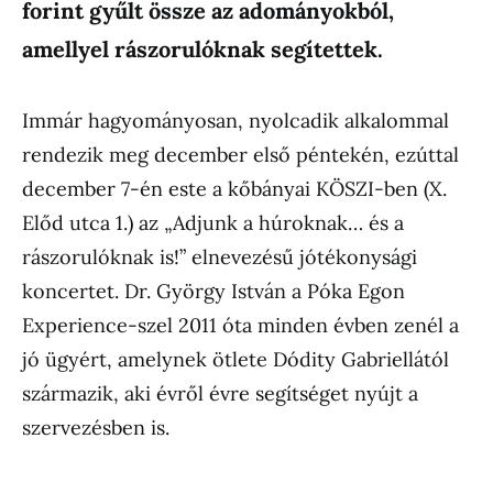
forint gyűlt össze az adományokból,
amellyel rászorulóknak segítettek.
Immár hagyományosan, nyolcadik alkalommal
rendezik meg december első péntekén, ezúttal
december 7-én este a kőbányai KÖSZI-ben (X.
Előd utca 1.) az „Adjunk a húroknak… és a
rászorulóknak is!” elnevezésű jótékonysági
koncertet. Dr. György István a Póka Egon
Experience-szel 2011 óta minden évben zenél a
jó ügyért, amelynek ötlete Dódity Gabriellától
származik, aki évről évre segítséget nyújt a
szervezésben is.