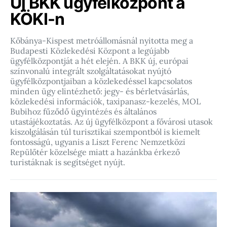
Új BKK ügyfélközpont a
KÖKI-n
Kőbánya-Kispest metróállomásnál nyitotta meg a
Budapesti Közlekedési Központ a legújabb
ügyfélközpontját a hét elején. A BKK új, európai
színvonalú integrált szolgáltatásokat nyújtó
ügyfélközpontjaiban a közlekedéssel kapcsolatos
minden ügy elintézhető: jegy- és bérletvásárlás,
közlekedési információk, taxipanasz-kezelés, MOL
Bubihoz fűződő ügyintézés és általános
utastájékoztatás. Az új ügyfélközpont a fővárosi utasok
kiszolgálásán túl turisztikai szempontból is kiemelt
fontosságú, ugyanis a Liszt Ferenc Nemzetközi
Repülőtér közelsége miatt a hazánkba érkező
turistáknak is segítséget nyújt.