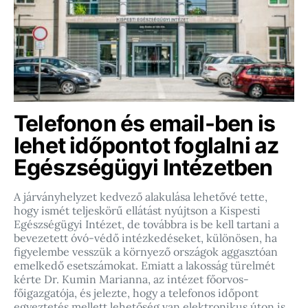
Telefonon és email-ben is
lehet időpontot foglalni az
Egészségügyi Intézetben
A járványhelyzet kedvező alakulása lehetővé tette,
hogy ismét teljeskörű ellátást nyújtson a Kispesti
Egészségügyi Intézet, de továbbra is be kell tartani a
bevezetett óvó-védő intézkedéseket, különösen, ha
figyelembe vesszük a környező országok aggasztóan
emelkedő esetszámokat. Emiatt a lakosság türelmét
kérte Dr. Kumin Marianna, az intézet főorvos-
főigazgatója, és jelezte, hogy a telefonos időpont
egyeztetés mellett lehetőség van elektronikus úton is