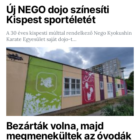
Új NEGO dojo színesíti
Kispest sportéletét
A 30 éves kispesti múlttal rendelkező Nego Kyokushin
Karate Egyesület saját dojo-t…
Bezárták volna, majd
megmenekültek az óvodák