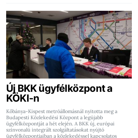
Új BKK ügyfélközpont a
KÖKI-n
Kőbánya-Kispest metróállomásnál nyitotta meg a
Budapesti Közlekedési Központ a legújabb
ügyfélközpontját a hét elején. A BKK új, európai
színvonalú integrált szolgáltatásokat nyújtó
ügyfélközpontjaiban a közlekedéssel kapcsolatos