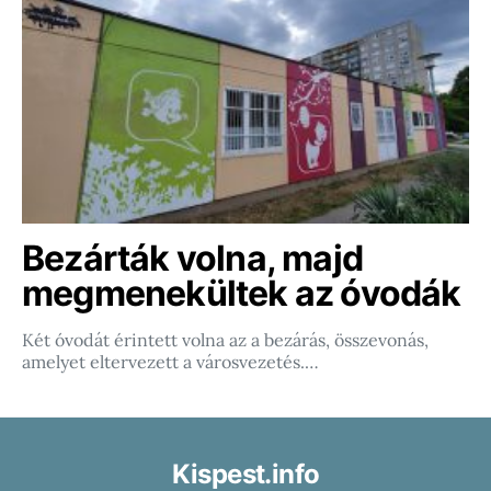
Bezárták volna, majd
megmenekültek az óvodák
Két óvodát érintett volna az a bezárás, összevonás,
amelyet eltervezett a városvezetés.…
Kispest.info