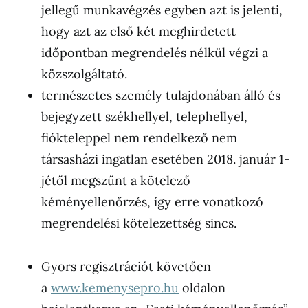
jellegű munkavégzés egyben azt is jelenti,
hogy azt az első két meghirdetett
időpontban megrendelés nélkül végzi a
közszolgáltató.
természetes személy tulajdonában álló és
bejegyzett székhellyel, telephellyel,
fiókteleppel nem rendelkező nem
társasházi ingatlan esetében 2018. január 1-
jétől megszűnt a kötelező
kéményellenőrzés, így erre vonatkozó
megrendelési kötelezettség sincs.
Gyors regisztrációt követően
a
www.kemenysepro.hu
oldalon