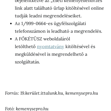
bejelentkezve az „Eseti kéményellenőrzés”
link alatt található űrlap kitöltésével online
tudják leadni megrendeléseiket.
Az 1/999-0664-es ügyfélszolgálati
telefonszámon is leadható a megrendelés.
A FŐKÉTÜSZ weboldaláról
letölthető
nyomtatvány
kitöltésével és
megküldésével is megrendelhető a
szolgáltatás.
Forrás: 19.kerület.ittalunk.hu, kemenysepro.hu
Fotó: kemenysepro.hu