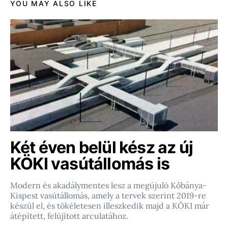
YOU MAY ALSO LIKE
Két éven belül kész az új
KÖKI vasútállomás is
Modern és akadálymentes lesz a megújuló Kőbánya-
Kispest vasútállomás, amely a tervek szerint 2019-re
készül el, és tökéletesen illeszkedik majd a KÖKI már
átépített, felújított arculatához.