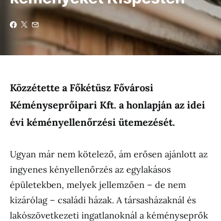
Közzétette a Főkétüsz Fővárosi
Kéményseprőipari Kft. a honlapján az idei
évi kéményellenőrzési ütemezését.
Ugyan már nem kötelező, ám erősen ajánlott az
ingyenes kényellenőrzés az egylakásos
épületekben, melyek jellemzően – de nem
kizárólag – családi házak. A társasházaknál és
lakószövetkezeti ingatlanoknál a kéményseprők