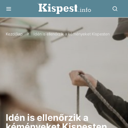
Kezdőlap
Idén is ellenőrzik a kéményeket Kispesten
Idén is ellenőrzik a
kéményeket Kispesten