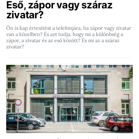
Eső, zápor vagy száraz
zivatar?
Ön is kap értesítést a telefonjára, ha zápor vagy zivatar
van a közelben? És azt tudja, hogy mi a különbség a
zápor, a zivatar és az eső között? És mi az a száraz
zivatar?