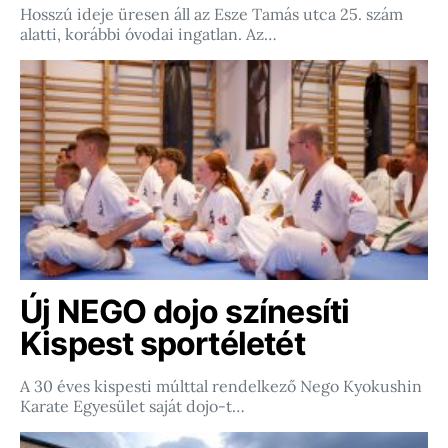
Hosszú ideje üresen áll az Esze Tamás utca 25. szám
alatti, korábbi óvodai ingatlan. Az…
Új NEGO dojo színesíti
Kispest sportéletét
A 30 éves kispesti múlttal rendelkező Nego Kyokushin
Karate Egyesület saját dojo-t…