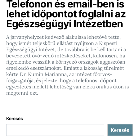
Telefonon és email-ben is
lehet időpontot foglalni az
Egészségügyi Intézetben
A járványhelyzet kedvező alakulása lehetővé tette,
hogy ismét teljeskörű ellátást nyújtson a Kispesti
Egészségügyi Intézet, de továbbra is be kell tartani a
bevezetett óvó-védő intézkedéseket, különösen, ha
figyelembe vesszük a környező országok aggasztóan
emelkedő esetszámokat. Emiatt a lakosság türelmét
kérte Dr. Kumin Marianna, az intézet főorvos-
főigazgatója, és jelezte, hogy a telefonos időpont
egyeztetés mellett lehetőség van elektronikus úton is
megtenni ezt.
Keresés
Keresés