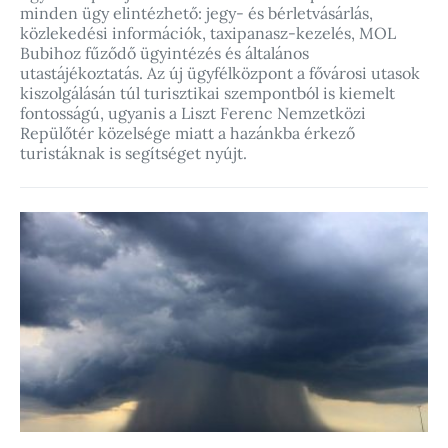
minden ügy elintézhető: jegy- és bérletvásárlás,
közlekedési információk, taxipanasz-kezelés, MOL
Bubihoz fűződő ügyintézés és általános
utastájékoztatás. Az új ügyfélközpont a fővárosi utasok
kiszolgálásán túl turisztikai szempontból is kiemelt
fontosságú, ugyanis a Liszt Ferenc Nemzetközi
Repülőtér közelsége miatt a hazánkba érkező
turistáknak is segítséget nyújt.