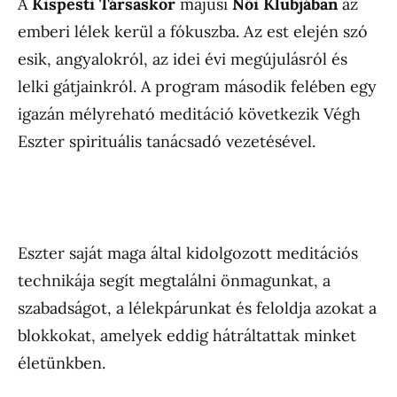
A
Kispesti Társaskör
májusi
Női Klubjában
az
emberi lélek kerül a fókuszba. Az est elején szó
esik, angyalokról, az idei évi megújulásról és
lelki gátjainkról. A program második felében egy
igazán mélyreható meditáció következik Végh
Eszter spirituális tanácsadó vezetésével.
Eszter saját maga által kidolgozott meditációs
technikája segít megtalálni önmagunkat, a
szabadságot, a lélekpárunkat és feloldja azokat a
blokkokat, amelyek eddig hátráltattak minket
életünkben.