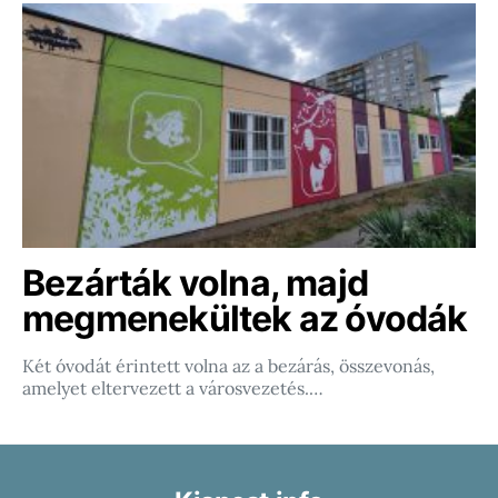
Bezárták volna, majd
megmenekültek az óvodák
Két óvodát érintett volna az a bezárás, összevonás,
amelyet eltervezett a városvezetés.…