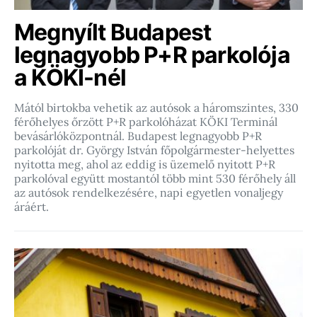
Megnyílt Budapest
legnagyobb P+R parkolója
a KÖKI-nél
Mától birtokba vehetik az autósok a háromszintes, 330
férőhelyes őrzött P+R parkolóházat KÖKI Terminál
bevásárlóközpontnál. Budapest legnagyobb P+R
parkolóját dr. György István főpolgármester-helyettes
nyitotta meg, ahol az eddig is üzemelő nyitott P+R
parkolóval együtt mostantól több mint 530 férőhely áll
az autósok rendelkezésére, napi egyetlen vonaljegy
áráért.