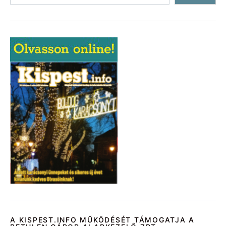
A KISPEST.INFO MŰKÖDÉSÉT TÁMOGATJA A