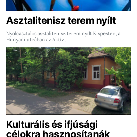
Asztalitenisz terem nyílt
Nyolcasztalos asztalitenisz terem nyílt Kispesten, a
Hunyadi utcában az Aktív…
Kulturális és ifjúsági
célokra hasznosítanák