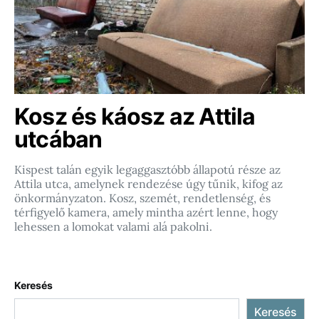
Kosz és káosz az Attila
utcában
Kispest talán egyik legaggasztóbb állapotú része az
Attila utca, amelynek rendezése úgy tűnik, kifog az
önkormányzaton. Kosz, szemét, rendetlenség, és
térfigyelő kamera, amely mintha azért lenne, hogy
lehessen a lomokat valami alá pakolni.
Keresés
Keresés