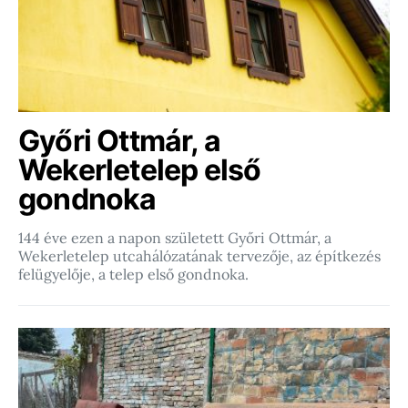
Győri Ottmár, a
Wekerletelep első
gondnoka
144 éve ezen a napon született Győri Ottmár, a
Wekerletelep utcahálózatának tervezője, az építkezés
felügyelője, a telep első gondnoka.