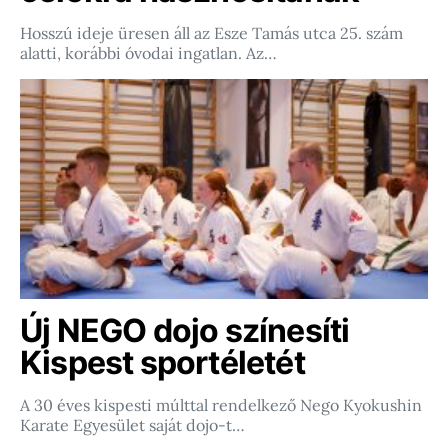
Hosszú ideje üresen áll az Esze Tamás utca 25. szám
alatti, korábbi óvodai ingatlan. Az…
Új NEGO dojo színesíti
Kispest sportéletét
A 30 éves kispesti múlttal rendelkező Nego Kyokushin
Karate Egyesület saját dojo-t…