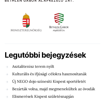
BETHLEN GÁBOR ALAPKEZELŐ ZRT.
Legutóbbi bejegyzések
Asztalitenisz terem nyílt
Kulturális és ifjúsági célokra hasznosítanák
Új NEGO dojo színesíti Kispest sportéletét
Bezárták volna, majd megmenekültek az óvodák
Elismerések Kispest születésnapján