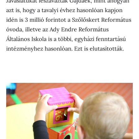
Javaslatukat leszavazták Gajdáék, mint ahogyan
azt is, hogy a tavalyi évhez hasonlóan kapjon
idén is 3 millió forintot a Szőlőskert Református
óvoda, illetve az Ady Endre Református
Általános Iskola is a többi, egyházi fenntartású
intézményhez hasonlóan. Ezt is elutasították.