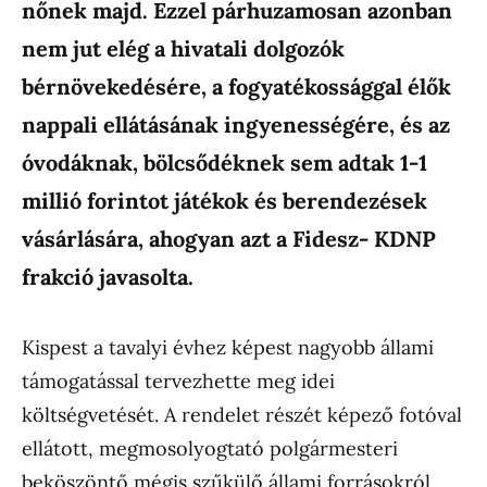
nőnek majd. Ezzel párhuzamosan azonban
nem jut elég a hivatali dolgozók
bérnövekedésére, a fogyatékossággal élők
nappali ellátásának ingyenességére, és az
óvodáknak, bölcsődéknek sem adtak 1-1
millió forintot játékok és berendezések
vásárlására, ahogyan azt a Fidesz- KDNP
frakció javasolta.
Kispest a tavalyi évhez képest nagyobb állami
támogatással tervezhette meg idei
költségvetését. A rendelet részét képező fotóval
ellátott, megmosolyogtató polgármesteri
beköszöntő mégis szűkülő állami forrásokról