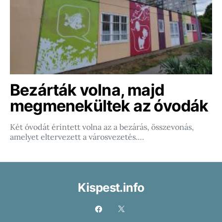
Bezárták volna, majd
megmenekültek az óvodák
Két óvodát érintett volna az a bezárás, összevonás,
amelyet eltervezett a városvezetés.…
Kispest.info