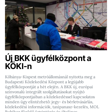
Új BKK ügyfélközpont a
KÖKI-n
Kőbánya-Kispest metróállomásnál nyitotta meg a
Budapesti Közlekedési Központ a legújabb
ügyfélközpontját a hét elején. A BKK új, európai
színvonalú integrált szolgáltatásokat nyújtó
ügyfélközpontjaiban a közlekedéssel kapcsolatos
minden ügy elintézhető: jegy- és bérletvásárlás,
közlekedési információk, taxipanasz-kezelés, MOL
Bubihoz fűződő ügyintézés és általános