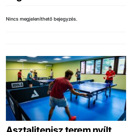
Nincs megjeleníthető bejegyzés.
Asztalitenisz terem nyílt