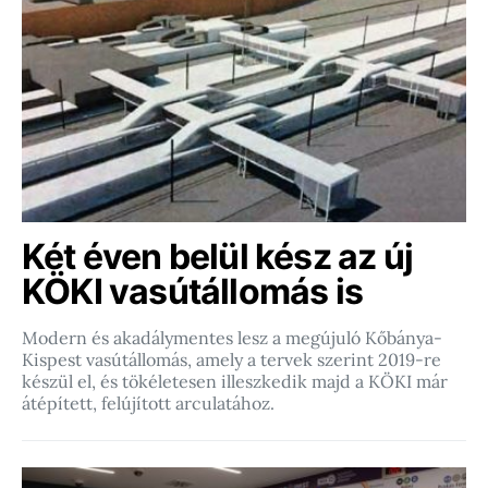
Két éven belül kész az új
KÖKI vasútállomás is
Modern és akadálymentes lesz a megújuló Kőbánya-
Kispest vasútállomás, amely a tervek szerint 2019-re
készül el, és tökéletesen illeszkedik majd a KÖKI már
átépített, felújított arculatához.