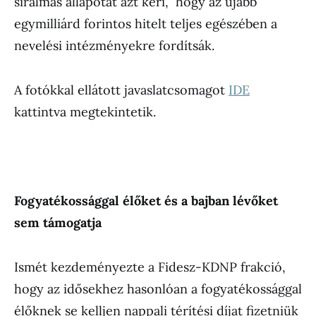
siralmas állapotát azt kéri, hogy az újabb
egymilliárd forintos hitelt teljes egészében a
nevelési intézményekre fordítsák.
A fotókkal ellátott javaslatcsomagot
IDE
kattintva megtekintetik.
Fogyatékossággal élőket és a bajban lévőket
sem támogatja
Ismét kezdeményezte a Fidesz-KDNP frakció,
hogy az idősekhez hasonlóan a fogyatékossággal
élőknek se kelljen nappali térítési díjat fizetniük