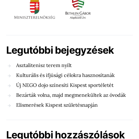
Legutóbbi bejegyzések
Asztalitenisz terem nyílt
Kulturális és ifjúsági célokra hasznosítanák
Új NEGO dojo színesíti Kispest sportéletét
Bezárták volna, majd megmenekültek az óvodák
Elismerések Kispest születésnapján
Legutóbbi hozzászólások