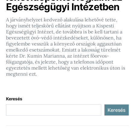
Egészségügyi Intézetben
A járványhelyzet kedvező alakulása lehetővé tette,
hogy ismét teljeskörű ellátást nyújtson a Kispesti
Egészségügyi Intézet, de továbbra is be kell tartani a
bevezetett óvó-védő intézkedéseket, különösen, ha
figyelembe vesszük a környező országok aggasztóan
emelkedő esetszámokat. Emiatt a lakosság türelmét
kérte Dr. Kumin Marianna, az intézet főorvos-
főigazgatója, és jelezte, hogy a telefonos időpont
egyeztetés mellett lehetőség van elektronikus úton is
megtenni ezt.
Keresés
Keresés