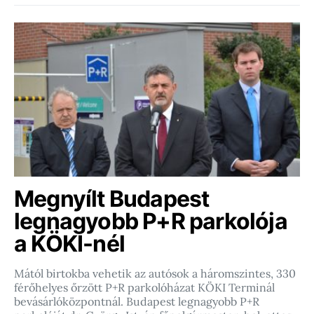
Megnyílt Budapest
legnagyobb P+R parkolója
a KÖKI-nél
Mától birtokba vehetik az autósok a háromszintes, 330
férőhelyes őrzött P+R parkolóházat KÖKI Terminál
bevásárlóközpontnál. Budapest legnagyobb P+R