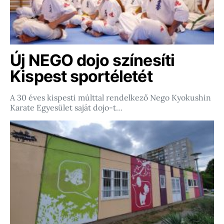
Új NEGO dojo színesíti
Kispest sportéletét
A 30 éves kispesti múlttal rendelkező Nego Kyokushin
Karate Egyesület saját dojo-t…