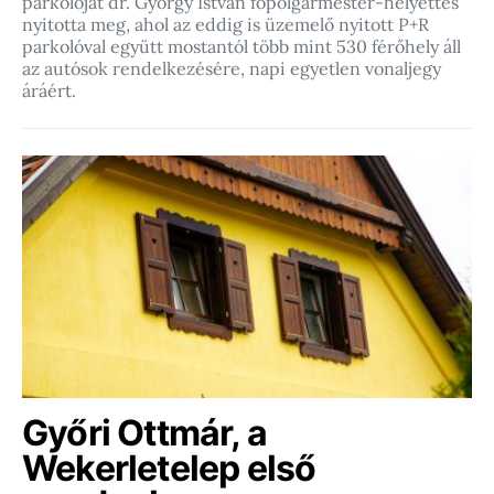
parkolóját dr. György István főpolgármester-helyettes
nyitotta meg, ahol az eddig is üzemelő nyitott P+R
parkolóval együtt mostantól több mint 530 férőhely áll
az autósok rendelkezésére, napi egyetlen vonaljegy
áráért.
Győri Ottmár, a
Wekerletelep első