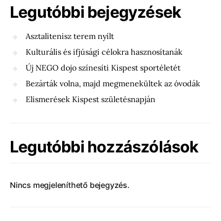
Legutóbbi bejegyzések
Asztalitenisz terem nyílt
Kulturális és ifjúsági célokra hasznosítanák
Új NEGO dojo színesíti Kispest sportéletét
Bezárták volna, majd megmenekültek az óvodák
Elismerések Kispest születésnapján
Legutóbbi hozzászólások
Nincs megjeleníthető bejegyzés.