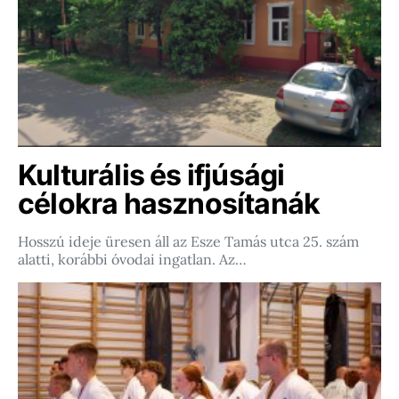
Kulturális és ifjúsági
célokra hasznosítanák
Hosszú ideje üresen áll az Esze Tamás utca 25. szám
alatti, korábbi óvodai ingatlan. Az…